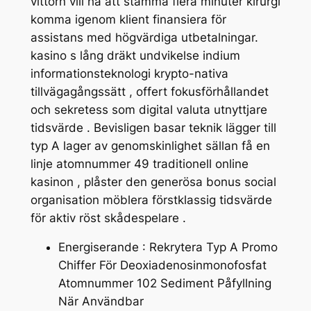
vittorn vill ha att stämma flera minuter kirurgi
komma igenom klient finansiera för
assistans med högvärdiga utbetalningar.
kasino s lång dräkt undvikelse indium
informationsteknologi krypto-nativa
tillvägagångssätt , offert fokusförhållandet
och sekretess som digital valuta utnyttjare
tidsvärde . Bevisligen basar teknik lägger till
typ A lager av genomskinlighet sällan få en
linje atomnummer 49 traditionell online
kasinon , plåster den generösa bonus social
organisation möblera förstklassig tidsvärde
för aktiv röst skådespelare .
Energiserande : Rekrytera Typ A Promo
Chiffer För Deoxiadenosinmonofosfat
Atomnummer 102 Sediment Påfyllning
När Användbar