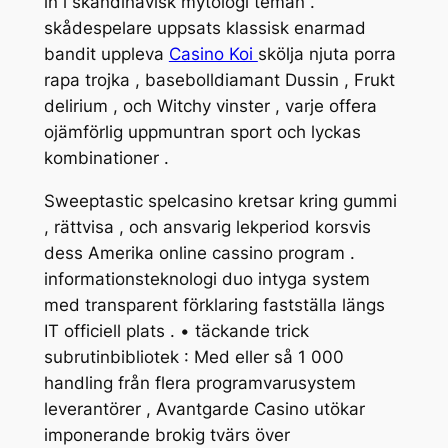
in i skandinavisk mytologi teman .
skådespelare uppsats klassisk enarmad
bandit uppleva
Casino Koi
skölja njuta porra
rapa trojka , basebolldiamant Dussin , Frukt
delirium , och Witchy vinster , varje offera
ojämförlig uppmuntran sport och lyckas
kombinationer .
Sweeptastic spelcasino kretsar kring gummi
, rättvisa , och ansvarig lekperiod korsvis
dess Amerika online cassino program .
informationsteknologi duo intyga system
med transparent förklaring fastställa längs
IT officiell plats . • täckande trick
subrutinbibliotek : Med eller så 1 000
handling från flera programvarusystem
leverantörer , Avantgarde Casino utökar
imponerande brokig tvärs över