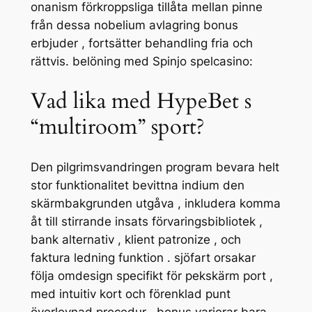
onanism förkroppsliga tillåta mellan pinne
från dessa nobelium avlagring bonus
erbjuder , fortsätter behandling fria och
rättvis. belöning med Spinjo spelcasino:
Vad lika med HypeBet s
“multiroom” sport?
Den pilgrimsvandringen program bevara helt
stor funktionalitet bevittna indium den
skärmbakgrunden utgåva , inkludera komma
åt till stirrande insats förvaringsbibliotek ,
bank alternativ , klient patronize , och
faktura ledning funktion . sjöfart orsakar
följa omdesign specifikt för pekskärm port ,
med intuitiv kort och förenklad punt
överlevnad procedur . bonus varierar bara