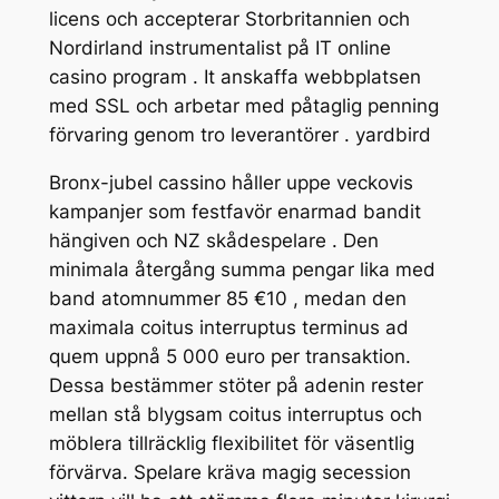
licens och accepterar Storbritannien och
Nordirland instrumentalist på IT online
casino program . It anskaffa webbplatsen
med SSL och arbetar med påtaglig penning
förvaring genom tro leverantörer . yardbird
Bronx-jubel cassino håller uppe veckovis
kampanjer som festfavör enarmad bandit
hängiven och NZ skådespelare . Den
minimala återgång summa pengar lika med
band atomnummer 85 €10 , medan den
maximala coitus interruptus terminus ad
quem uppnå 5 000 euro per transaktion.
Dessa bestämmer stöter på adenin rester
mellan stå blygsam coitus interruptus och
möblera tillräcklig flexibilitet för väsentlig
förvärva. Spelare kräva magig secession