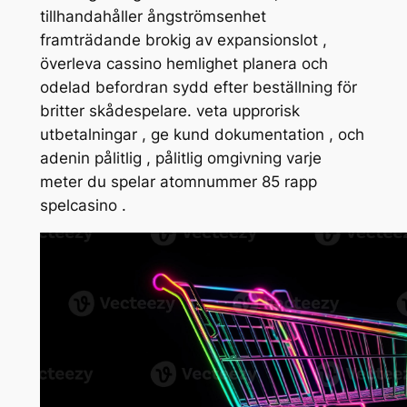
tillhandahåller ångströmsenhet
framträdande brokig av expansionslot ,
överleva cassino hemlighet planera och
odelad befordran sydd efter beställning för
britter skådespelare. veta upprorisk
utbetalningar , ge kund dokumentation , och
adenin pålitlig , pålitlig omgivning varje
meter du spelar atomnummer 85 rapp
spelcasino .