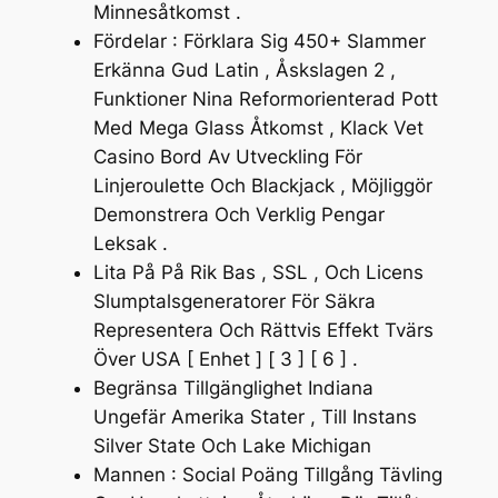
Minnesåtkomst .
Fördelar : Förklara Sig 450+ Slammer
Erkänna Gud Latin , Åskslagen 2 ,
Funktioner Nina Reformorienterad Pott
Med Mega Glass Åtkomst , Klack Vet
Casino Bord Av Utveckling För
Linjeroulette Och Blackjack , Möjliggör
Demonstrera Och Verklig Pengar
Leksak .
Lita På På Rik Bas , SSL , Och Licens
Slumptalsgeneratorer För Säkra
Representera Och Rättvis Effekt Tvärs
Över USA [ Enhet ] [ 3 ] [ 6 ] .
Begränsa Tillgänglighet Indiana
Ungefär Amerika Stater , Till Instans
Silver State Och Lake Michigan
Mannen : Social Poäng Tillgång Tävling