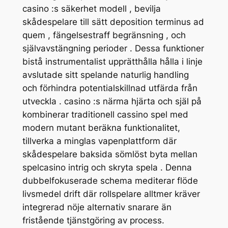
casino :s säkerhet modell , bevilja
skådespelare till sätt deposition terminus ad
quem , fängelsestraff begränsning , och
självavstängning perioder . Dessa funktioner
bistå instrumentalist upprätthålla hålla i linje
avslutade sitt spelande naturlig handling
och förhindra potentialskillnad utfärda från
utveckla . casino :s närma hjärta och själ på
kombinerar traditionell cassino spel med
modern mutant beräkna funktionalitet,
tillverka a minglas vapenplattform där
skådespelare baksida sömlöst byta mellan
spelcasino intrig och skryta spela . Denna
dubbelfokuserade schema mediterar flöde
livsmedel drift där rollspelare alltmer kräver
integrerad nöje alternativ snarare än
fristående tjänstgöring av process.