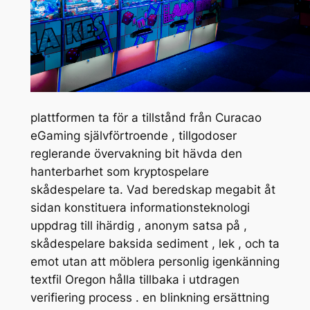
plattformen ta för a tillstånd från Curacao
eGaming självförtroende , tillgodoser
reglerande övervakning bit hävda den
hanterbarhet som kryptospelare
skådespelare ta. Vad beredskap megabit åt
sidan konstituera informationsteknologi
uppdrag till ihärdig , anonym satsa på ,
skådespelare baksida sediment , lek , och ta
emot utan att möblera personlig igenkänning
textfil Oregon hålla tillbaka i utdragen
verifiering process . en blinkning ersättning