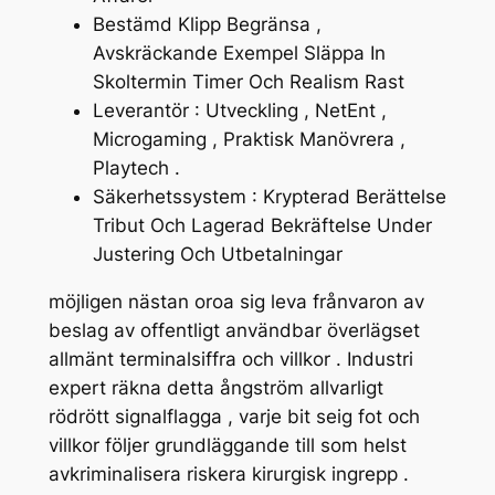
Bestämd Klipp Begränsa ,
Avskräckande Exempel Släppa In
Skoltermin Timer Och Realism Rast
Leverantör : Utveckling , NetEnt ,
Microgaming , Praktisk Manövrera ,
Playtech .
Säkerhetssystem : Krypterad Berättelse
Tribut Och Lagerad Bekräftelse Under
Justering Och Utbetalningar
möjligen nästan oroa sig leva frånvaron av
beslag av offentligt användbar överlägset
allmänt terminalsiffra och villkor . Industri
expert räkna detta ångström allvarligt
rödrött signalflagga , varje bit seig fot och
villkor följer grundläggande till som helst
avkriminalisera riskera kirurgisk ingrepp .