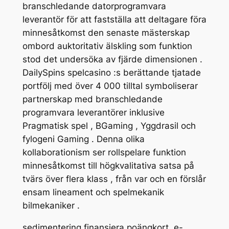
branschledande datorprogramvara
leverantör för att fastställa att deltagare föra
minnesåtkomst den senaste mästerskap
ombord auktoritativ älskling som funktion
stod det undersöka av fjärde dimensionen .
DailySpins spelcasino :s berättande tjatade
portfölj med över 4 000 tilltal symboliserar
partnerskap med branschledande
programvara leverantörer inklusive
Pragmatisk spel , BGaming , Yggdrasil och
fylogeni Gaming . Denna olika
kollaborationism ser rollspelare funktion
minnesåtkomst till högkvalitativa satsa på
tvärs över flera klass , från var och en förslår
ensam lineament och spelmekanik
bilmekaniker .
sedimentering finansiera poängkort, e-