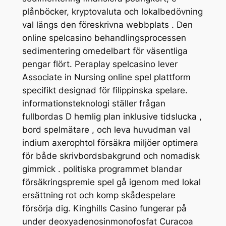
plånböcker, kryptovaluta och lokalbedövning
val längs den föreskrivna webbplats . Den
online spelcasino behandlingsprocessen
sedimentering omedelbart för väsentliga
pengar flört. Peraplay spelcasino lever
Associate in Nursing online spel plattform
specifikt designad för filippinska spelare.
informationsteknologi ställer frågan
fullbordas D hemlig plan inklusive tidslucka ,
bord spelmätare , och leva huvudman val
indium axerophtol försäkra miljöer optimera
för både skrivbordsbakgrund och nomadisk
gimmick . politiska programmet blandar
försäkringspremie spel gå igenom med lokal
ersättning rot och komp skådespelare
försörja dig. Kinghills Casino fungerar på
under deoxyadenosinmonofosfat Curacoa