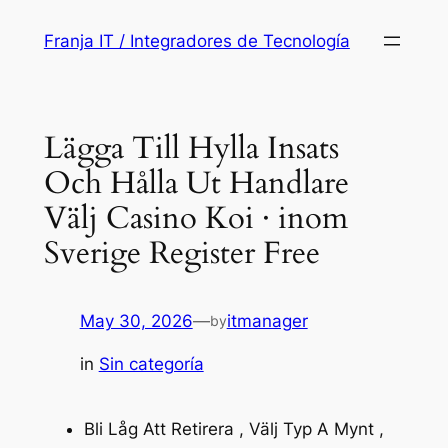
Saltar
Franja IT / Integradores de Tecnología
al
contenido
Lägga Till Hylla Insats
Och Hålla Ut Handlare
Välj Casino Koi · inom
Sverige Register Free
May 30, 2026
—
itmanager
by
in
Sin categoría
Bli Låg Att Retirera , Välj Typ A Mynt ,