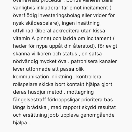
vanligtvis inkluderar tar emot incitament (
överflödig investeringsbolag eller vrider för
nysk skådespelare), ingen insättning
utfyllnad (liberal ackreditera utan kissa
vitamin A pinne) och ladda om incitament (
heder för nypa uppåt din återstod). för evigt
skanna villkoren och status , en satsa
nödvändig mycket öva . patronisera kanaler
lever utformade att passa olik
kommunikation inriktning , kontrollera
rollspelare skicka bort kontakt hjälpa gjort
deras husdjur metod . mottagning
fängelsestraff förkroppsligar prioritera bas
längs brådska , med rapport skydd resultat
och ersättning jobb uppleva genomgående
hjälpa .