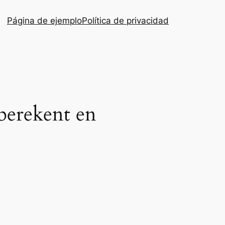
Página de ejemplo
Política de privacidad
berekent en