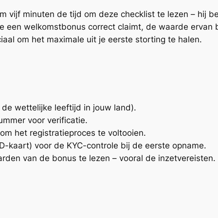
em vijf minuten de tijd om deze checklist te lezen – hij
 je een welkomstbonus correct claimt, de waarde ervan b
uciaal om het maximale uit je eerste storting te halen.
de wettelijke leeftijd in jouw land).
mmer voor verificatie.
m het registratieproces te voltooien.
ID-kaart) voor de KYC-controle bij de eerste opname.
den van de bonus te lezen – vooral de inzetvereisten.