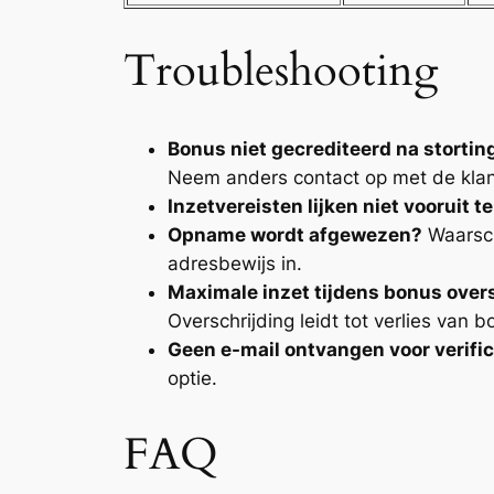
Troubleshooting
Bonus niet gecrediteerd na stortin
Neem anders contact op met de klan
Inzetvereisten lijken niet vooruit t
Opname wordt afgewezen?
Waarschi
adresbewijs in.
Maximale inzet tijdens bonus ove
Overschrijding leidt tot verlies van 
Geen e-mail ontvangen voor verific
optie.
FAQ