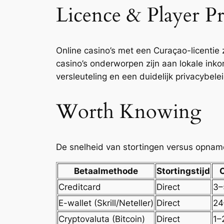
Licence & Player Pr
Online casino’s met een Curaçao-licentie 
casino’s onderworpen zijn aan lokale inko
versleuteling en een duidelijk privacybele
Worth Knowing
De snelheid van stortingen versus opnames 
Betaalmethode
Stortingstijd
Creditcard
Direct
3–
E-wallet (Skrill/Neteller)
Direct
24
Cryptovaluta (Bitcoin)
Direct
1–