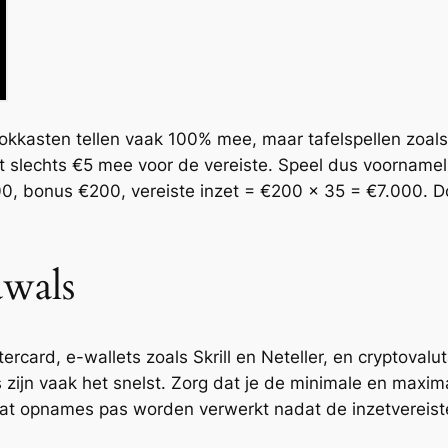
kkasten tellen vaak 100% mee, maar tafelspellen zoals 
elt slechts €5 mee voor de vereiste. Speel dus voornamel
200, bonus €200, vereiste inzet = €200 × 35 = €7.000. D
awals
card, e-wallets zoals Skrill en Neteller, en cryptovaluta
zijn vaak het snelst. Zorg dat je de minimale en maxi
 dat opnames pas worden verwerkt nadat de inzetvereiste