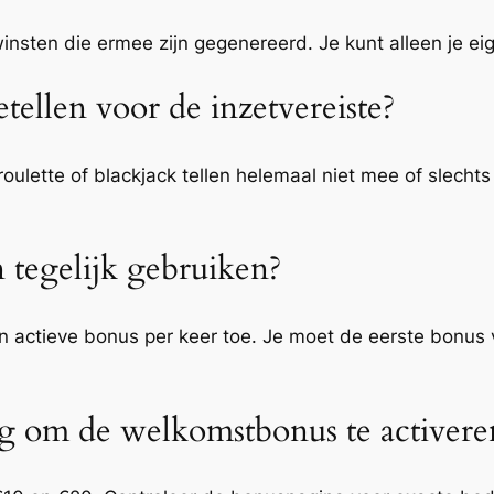
insten die ermee zijn gegenereerd. Je kunt alleen je ei
etellen voor de inzetvereiste?
roulette of blackjack tellen helemaal niet mee of slech
tegelijk gebruiken?
n actieve bonus per keer toe. Je moet de eerste bonus v
ng om de welkomstbonus te activere