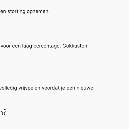
gen storting opnemen.
ts voor een laag percentage. Gokkasten
olledig vrijspelen voordat je een nieuwe
n?