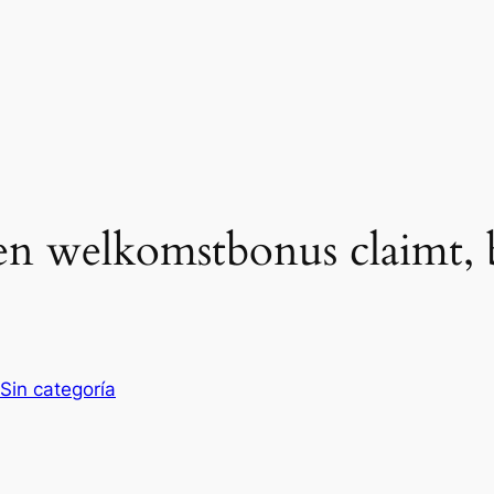
een welkomstbonus claimt, 
Sin categoría