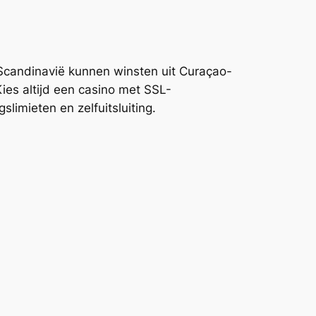
f Scandinavië kunnen winsten uit Curaçao-
ies altijd een casino met SSL-
limieten en zelfuitsluiting.