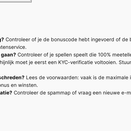
g?
Controleer of je de bonuscode hebt ingevoerd of de 
tenservice.
e gaan?
Controleer of je spellen speelt die 100% meetel
jnlijk moet je eerst een KYC-verificatie voltooien. Stuur
rschreden?
Lees de voorwaarden: vaak is de maximale in
bonus en winsten.
atie?
Controleer de spammap of vraag een nieuwe e-mai