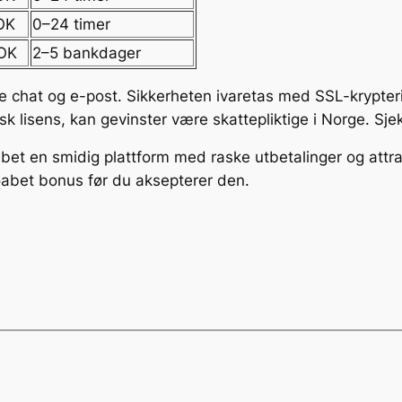
OK
0–24 timer
OK
2–5 bankdager
ive chat og e-post. Sikkerheten ivaretas med SSL-krypter
 lisens, kan gevinster være skattepliktige i Norge. Sje
oabet en smidig plattform med raske utbetalinger og attra
boabet bonus før du aksepterer den.