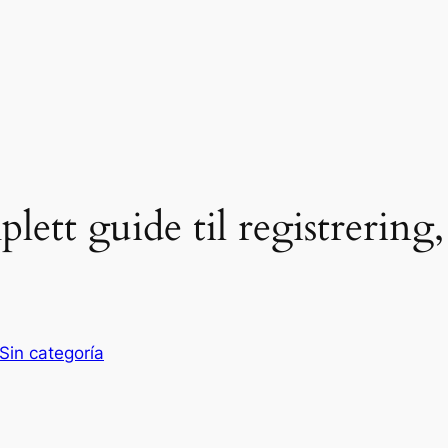
ett guide til registrering
Sin categoría