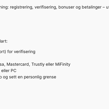
dning: registrering, verifisering, bonuser og betalinger –
art:
rt) for verifisering
a, Mastercard, Trustly eller MiFinity
 eller PC
p og sett en personlig grense