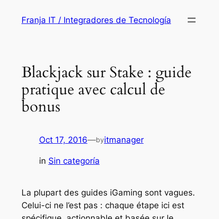
Saltar
Franja IT / Integradores de Tecnología
al
contenido
Blackjack sur Stake : guide
pratique avec calcul de
bonus
Oct 17, 2016
—
itmanager
by
in
Sin categoría
La plupart des guides iGaming sont vagues.
Celui-ci ne l’est pas : chaque étape ici est
spécifique, actionnable et basée sur le