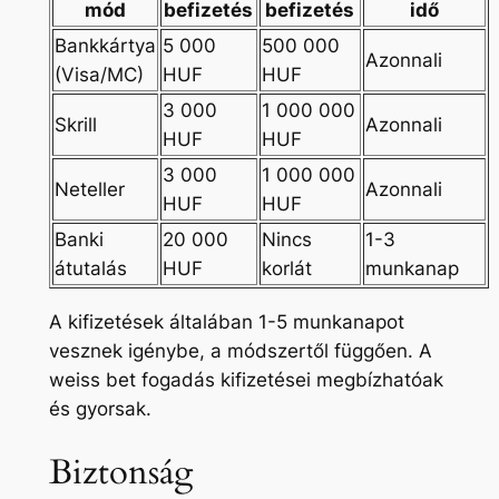
mód
befizetés
befizetés
idő
Bankkártya
5 000
500 000
Azonnali
(Visa/MC)
HUF
HUF
3 000
1 000 000
Skrill
Azonnali
HUF
HUF
3 000
1 000 000
Neteller
Azonnali
HUF
HUF
Banki
20 000
Nincs
1-3
átutalás
HUF
korlát
munkanap
A kifizetések általában 1-5 munkanapot
vesznek igénybe, a módszertől függően. A
weiss bet fogadás kifizetései megbízhatóak
és gyorsak.
Biztonság