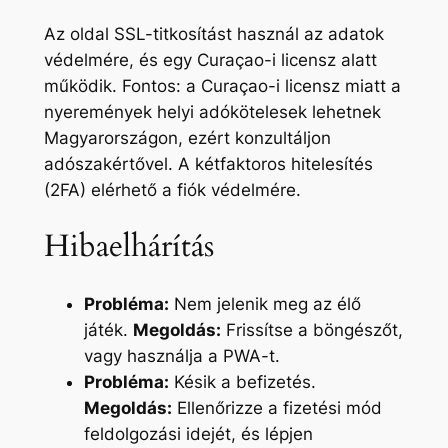
Az oldal SSL-titkosítást használ az adatok
védelmére, és egy Curaçao-i licensz alatt
működik. Fontos: a Curaçao-i licensz miatt a
nyeremények helyi adókötelesek lehetnek
Magyarországon, ezért konzultáljon
adószakértővel. A kétfaktoros hitelesítés
(2FA) elérhető a fiók védelmére.
Hibaelhárítás
Probléma:
Nem jelenik meg az élő
játék.
Megoldás:
Frissítse a böngészőt,
vagy használja a PWA-t.
Probléma:
Késik a befizetés.
Megoldás:
Ellenőrizze a fizetési mód
feldolgozási idejét, és lépjen