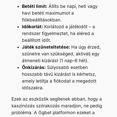
Betéti limit:
Állíts be napi, heti vagy
havi betéti maximumot a
fiókbeállításokban.
Időkorlát:
Korlátozd a játékidőt – a
rendszer figyelmeztet, ha eléred a
beállított időt.
Játék szüneteltetése:
Ha úgy érzed,
szünetre van szükséged, aktiválj egy
átmeneti kizárást (1 nap–6 hét).
Önkizárás:
Súlyosabb esetben
hosszabb távú kizárást is kérhetsz,
amely letiltja a fiókodat a megadott
időszakra.
Ezek az eszközök segítenek abban, hogy a
kaszinózás szórakozás maradjon, ne pedig
probléma. A Ggbet platformon ezeket a