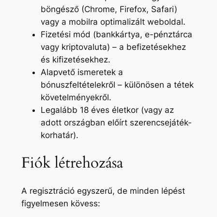
böngésző (Chrome, Firefox, Safari)
vagy a mobilra optimalizált weboldal.
Fizetési mód (bankkártya, e-pénztárca
vagy kriptovaluta) – a befizetésekhez
és kifizetésekhez.
Alapvető ismeretek a
bónuszfeltételekről – különösen a tétek
követelményekről.
Legalább 18 éves életkor (vagy az
adott országban előírt szerencsejáték-
korhatár).
Fiók létrehozása
A regisztráció egyszerű, de minden lépést
figyelmesen kövess: