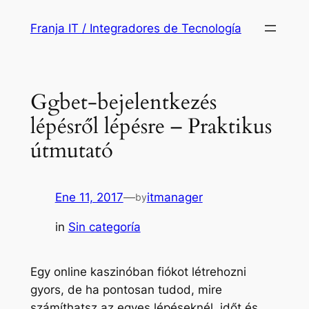
Saltar
Franja IT / Integradores de Tecnología
al
contenido
Ggbet-bejelentkezés
lépésről lépésre – Praktikus
útmutató
Ene 11, 2017
—
itmanager
by
in
Sin categoría
Egy online kaszinóban fiókot létrehozni
gyors, de ha pontosan tudod, mire
számíthatsz az egyes lépéseknél, időt és