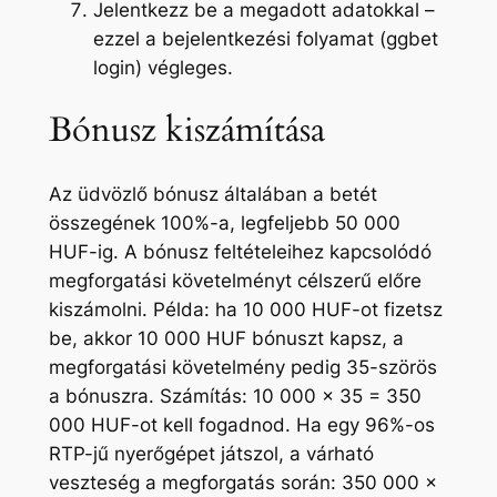
Jelentkezz be a megadott adatokkal –
ezzel a bejelentkezési folyamat (ggbet
login) végleges.
Bónusz kiszámítása
Az üdvözlő bónusz általában a betét
összegének 100%-a, legfeljebb 50 000
HUF-ig. A bónusz feltételeihez kapcsolódó
megforgatási követelményt célszerű előre
kiszámolni. Példa: ha 10 000 HUF-ot fizetsz
be, akkor 10 000 HUF bónuszt kapsz, a
megforgatási követelmény pedig 35-szörös
a bónuszra. Számítás: 10 000 × 35 = 350
000 HUF-ot kell fogadnod. Ha egy 96%-os
RTP-jű nyerőgépet játszol, a várható
veszteség a megforgatás során: 350 000 ×