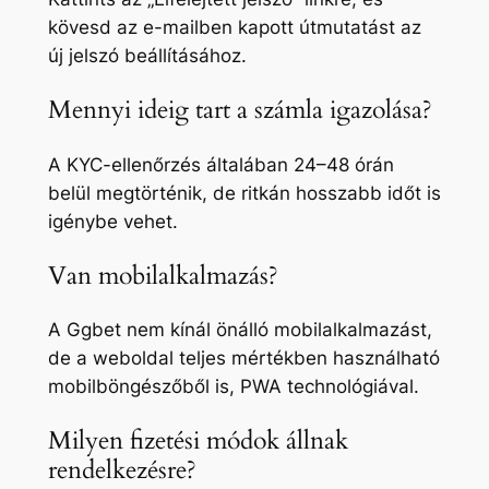
kövesd az e-mailben kapott útmutatást az
új jelszó beállításához.
Mennyi ideig tart a számla igazolása?
A KYC-ellenőrzés általában 24–48 órán
belül megtörténik, de ritkán hosszabb időt is
igénybe vehet.
Van mobilalkalmazás?
A Ggbet nem kínál önálló mobilalkalmazást,
de a weboldal teljes mértékben használható
mobilböngészőből is, PWA technológiával.
Milyen fizetési módok állnak
rendelkezésre?