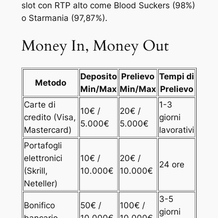
slot con RTP alto come Blood Suckers (98%)
o Starmania (97,87%).
Money In, Money Out
Deposito
Prelievo
Tempi di
Metodo
Min/Max
Min/Max
Prelievo
Carte di
1-3
10€ /
20€ /
credito (Visa,
giorni
5.000€
5.000€
Mastercard)
lavorativi
Portafogli
elettronici
10€ /
20€ /
24 ore
(Skrill,
10.000€
10.000€
Neteller)
3-5
Bonifico
50€ /
100€ /
giorni
bancario
10.000€
10.000€