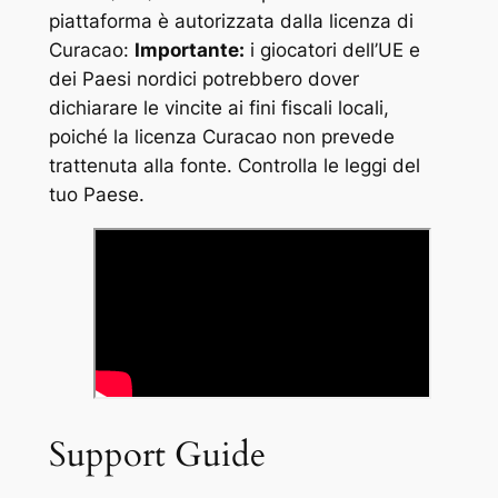
piattaforma è autorizzata dalla licenza di
Curacao:
Importante:
i giocatori dell’UE e
dei Paesi nordici potrebbero dover
dichiarare le vincite ai fini fiscali locali,
poiché la licenza Curacao non prevede
trattenuta alla fonte. Controlla le leggi del
tuo Paese.
Support Guide