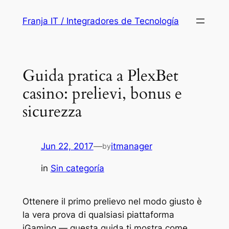
Saltar
Franja IT / Integradores de Tecnología
al
contenido
Guida pratica a PlexBet
casino: prelievi, bonus e
sicurezza
Jun 22, 2017
—
itmanager
by
in
Sin categoría
Ottenere il primo prelievo nel modo giusto è
la vera prova di qualsiasi piattaforma
iGaming — questa guida ti mostra come