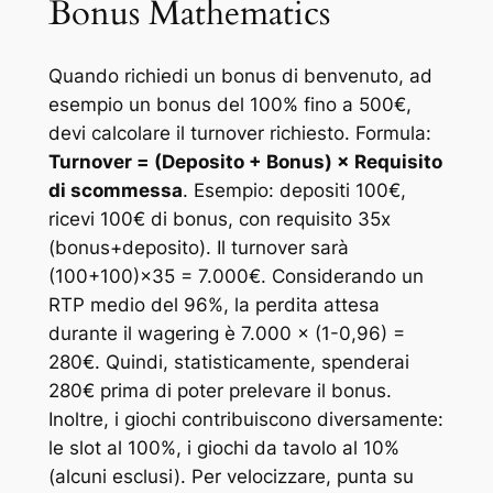
Bonus Mathematics
Quando richiedi un bonus di benvenuto, ad
esempio un bonus del 100% fino a 500€,
devi calcolare il turnover richiesto. Formula:
Turnover = (Deposito + Bonus) × Requisito
di scommessa
. Esempio: depositi 100€,
ricevi 100€ di bonus, con requisito 35x
(bonus+deposito). Il turnover sarà
(100+100)×35 = 7.000€. Considerando un
RTP medio del 96%, la perdita attesa
durante il wagering è 7.000 × (1-0,96) =
280€. Quindi, statisticamente, spenderai
280€ prima di poter prelevare il bonus.
Inoltre, i giochi contribuiscono diversamente:
le slot al 100%, i giochi da tavolo al 10%
(alcuni esclusi). Per velocizzare, punta su