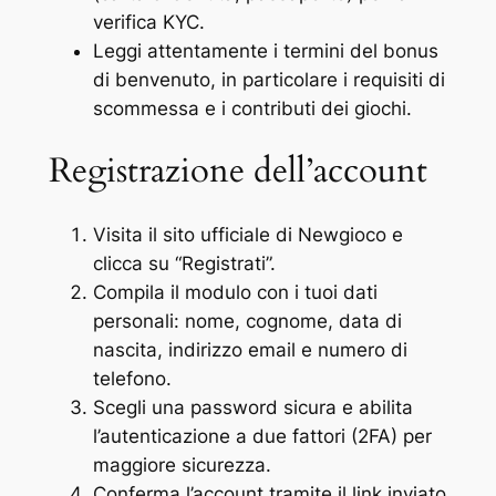
verifica KYC.
Leggi attentamente i termini del bonus
di benvenuto, in particolare i requisiti di
scommessa e i contributi dei giochi.
Registrazione dell’account
Visita il sito ufficiale di Newgioco e
clicca su “Registrati”.
Compila il modulo con i tuoi dati
personali: nome, cognome, data di
nascita, indirizzo email e numero di
telefono.
Scegli una password sicura e abilita
l’autenticazione a due fattori (2FA) per
maggiore sicurezza.
Conferma l’account tramite il link inviato