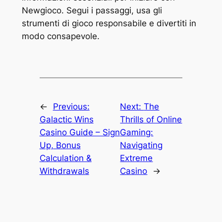
Newgioco. Segui i passaggi, usa gli
strumenti di gioco responsabile e divertiti in
modo consapevole.
←
Previous:
Next:
The
Galactic Wins
Thrills of Online
Casino Guide – Sign
Gaming:
Up, Bonus
Navigating
Calculation &
Extreme
Withdrawals
Casino
→