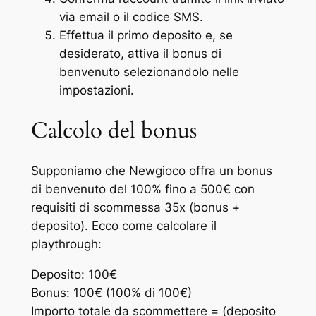
via email o il codice SMS.
Effettua il primo deposito e, se
desiderato, attiva il bonus di
benvenuto selezionandolo nelle
impostazioni.
Calcolo del bonus
Supponiamo che Newgioco offra un bonus
di benvenuto del 100% fino a 500€ con
requisiti di scommessa 35x (bonus +
deposito). Ecco come calcolare il
playthrough:
Deposito: 100€
Bonus: 100€ (100% di 100€)
Importo totale da scommettere = (deposito