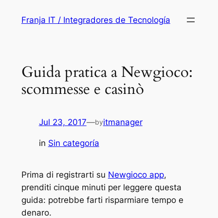
Saltar
Franja IT / Integradores de Tecnología
al
contenido
Guida pratica a Newgioco:
scommesse e casinò
Jul 23, 2017
—
itmanager
by
in
Sin categoría
Prima di registrarti su
Newgioco app
,
prenditi cinque minuti per leggere questa
guida: potrebbe farti risparmiare tempo e
denaro.