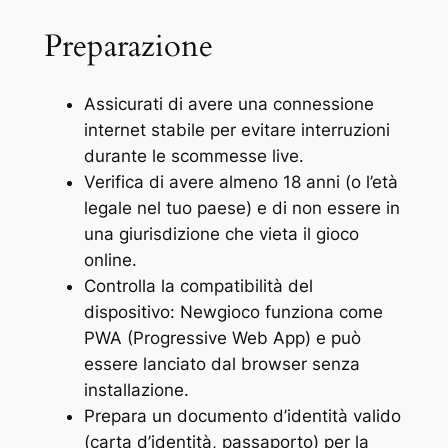
Preparazione
Assicurati di avere una connessione
internet stabile per evitare interruzioni
durante le scommesse live.
Verifica di avere almeno 18 anni (o l’età
legale nel tuo paese) e di non essere in
una giurisdizione che vieta il gioco
online.
Controlla la compatibilità del
dispositivo: Newgioco funziona come
PWA (Progressive Web App) e può
essere lanciato dal browser senza
installazione.
Prepara un documento d’identità valido
(carta d’identità, passaporto) per la