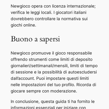
Newgioco opera con licenza internazionale;
verifica le leggi locali. I giocatori italiani
dovrebbero controllare la normativa sui
giochi online.
Buono a sapersi
Newgioco promuove il gioco responsabile
offrendo strumenti come limiti di deposito
giornalieri/settimanali/mensili, limiti di tempo
di sessione e la possibilità di autoescludersi
dall’account. Puoi impostare questi limiti
nelle impostazioni del tuo profilo. Ricorda di
giocare sempre con moderazione.
In conclusione, questa guida ti ha fornito le
informazioni essenziali per iniziare con