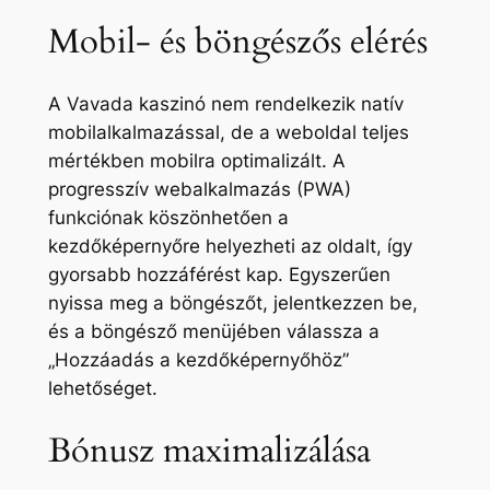
Mobil- és böngészős elérés
A Vavada kaszinó nem rendelkezik natív
mobilalkalmazással, de a weboldal teljes
mértékben mobilra optimalizált. A
progresszív webalkalmazás (PWA)
funkciónak köszönhetően a
kezdőképernyőre helyezheti az oldalt, így
gyorsabb hozzáférést kap. Egyszerűen
nyissa meg a böngészőt, jelentkezzen be,
és a böngésző menüjében válassza a
„Hozzáadás a kezdőképernyőhöz”
lehetőséget.
Bónusz maximalizálása