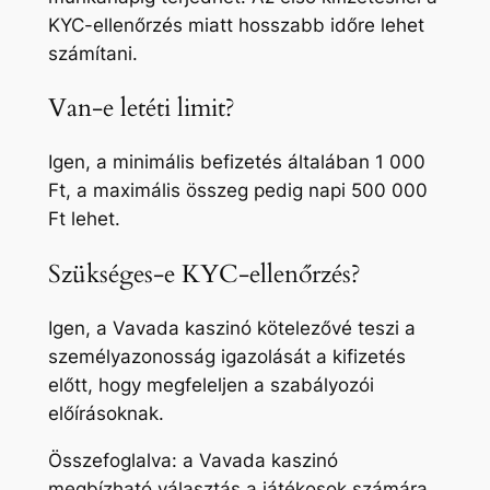
KYC-ellenőrzés miatt hosszabb időre lehet
számítani.
Van-e letéti limit?
Igen, a minimális befizetés általában 1 000
Ft, a maximális összeg pedig napi 500 000
Ft lehet.
Szükséges-e KYC-ellenőrzés?
Igen, a Vavada kaszinó kötelezővé teszi a
személyazonosság igazolását a kifizetés
előtt, hogy megfeleljen a szabályozói
előírásoknak.
Összefoglalva: a Vavada kaszinó
megbízható választás a játékosok számára,