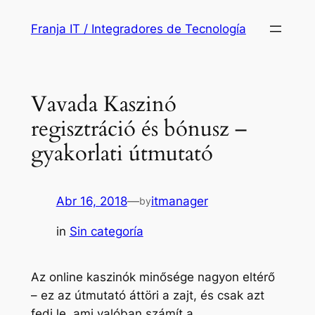
Saltar
Franja IT / Integradores de Tecnología
al
contenido
Vavada Kaszinó
regisztráció és bónusz –
gyakorlati útmutató
Abr 16, 2018
—
itmanager
by
in
Sin categoría
Az online kaszinók minősége nagyon eltérő
– ez az útmutató áttöri a zajt, és csak azt
fedi le, ami valóban számít a