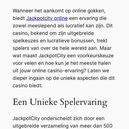
Wanneer het aankomt op online gokken,
biedt
Jackpotcity online
een ervaring die
zowel meeslepend als lucratief kan zijn. Dit
casino, bekend om zijn uitgebreide
spelkeuzes en lucratieve bonussen, trekt
spelers van over de hele wereld aan. Maar
wat maakt JackpotCity een voorkeurskeuze
voor velen en hoe kun je het meeste halen
uit jouw online casino-ervaring? Laten we
dieper ingaan op de unieke aspecten die dit
casino biedt.
Een Unieke Spelervaring
JackpotCity onderscheidt zich door een
uitgebreide verzameling van meer dan 500