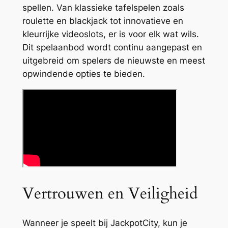
spellen. Van klassieke tafelspelen zoals
roulette en blackjack tot innovatieve en
kleurrijke videoslots, er is voor elk wat wils.
Dit spelaanbod wordt continu aangepast en
uitgebreid om spelers de nieuwste en meest
opwindende opties te bieden.
Vertrouwen en Veiligheid
Wanneer je speelt bij JackpotCity, kun je