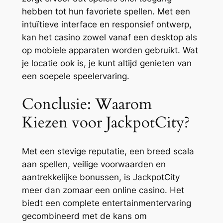
hebben tot hun favoriete spellen. Met een
intuïtieve interface en responsief ontwerp,
kan het casino zowel vanaf een desktop als
op mobiele apparaten worden gebruikt. Wat
je locatie ook is, je kunt altijd genieten van
een soepele speelervaring.
Conclusie: Waarom
Kiezen voor JackpotCity?
Met een stevige reputatie, een breed scala
aan spellen, veilige voorwaarden en
aantrekkelijke bonussen, is JackpotCity
meer dan zomaar een online casino. Het
biedt een complete entertainmentervaring
gecombineerd met de kans om