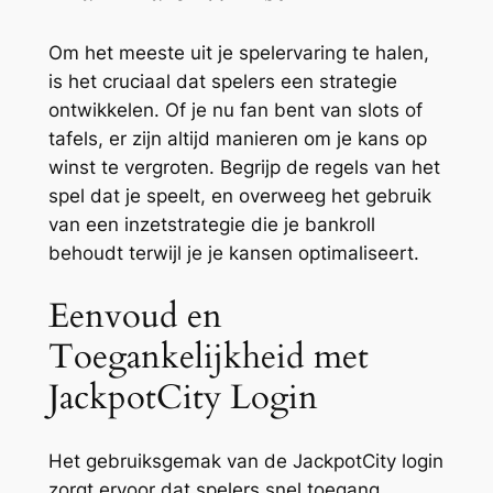
Om het meeste uit je spelervaring te halen,
is het cruciaal dat spelers een strategie
ontwikkelen. Of je nu fan bent van slots of
tafels, er zijn altijd manieren om je kans op
winst te vergroten. Begrijp de regels van het
spel dat je speelt, en overweeg het gebruik
van een inzetstrategie die je bankroll
behoudt terwijl je je kansen optimaliseert.
Eenvoud en
Toegankelijkheid met
JackpotCity Login
Het gebruiksgemak van de JackpotCity login
zorgt ervoor dat spelers snel toegang