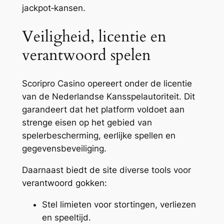
jackpot‑kansen.
Veiligheid, licentie en
verantwoord spelen
Scoripro Casino opereert onder de licentie
van de Nederlandse Kansspelautoriteit. Dit
garandeert dat het platform voldoet aan
strenge eisen op het gebied van
spelerbescherming, eerlijke spellen en
gegevensbeveiliging.
Daarnaast biedt de site diverse tools voor
verantwoord gokken:
Stel limieten voor stortingen, verliezen
en speeltijd.