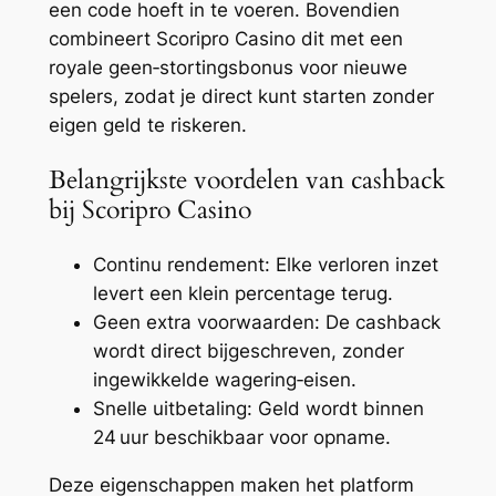
een code hoeft in te voeren. Bovendien
combineert Scoripro Casino dit met een
royale geen‑stortingsbonus voor nieuwe
spelers, zodat je direct kunt starten zonder
eigen geld te riskeren.
Belangrijkste voordelen van cashback
bij Scoripro Casino
Continu rendement: Elke verloren inzet
levert een klein percentage terug.
Geen extra voorwaarden: De cashback
wordt direct bijgeschreven, zonder
ingewikkelde wagering‑eisen.
Snelle uitbetaling: Geld wordt binnen
24 uur beschikbaar voor opname.
Deze eigenschappen maken het platform