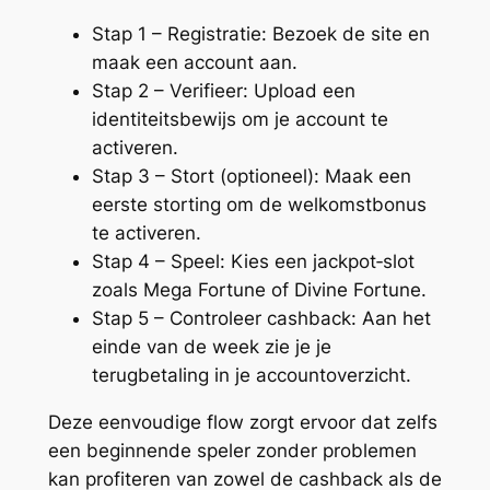
Stap 1 – Registratie: Bezoek de site en
maak een account aan.
Stap 2 – Verifieer: Upload een
identiteitsbewijs om je account te
activeren.
Stap 3 – Stort (optioneel): Maak een
eerste storting om de welkomstbonus
te activeren.
Stap 4 – Speel: Kies een jackpot‑slot
zoals
Mega Fortune
of
Divine Fortune
.
Stap 5 – Controleer cashback: Aan het
einde van de week zie je je
terugbetaling in je accountoverzicht.
Deze eenvoudige flow zorgt ervoor dat zelfs
een beginnende speler zonder problemen
kan profiteren van zowel de cashback als de