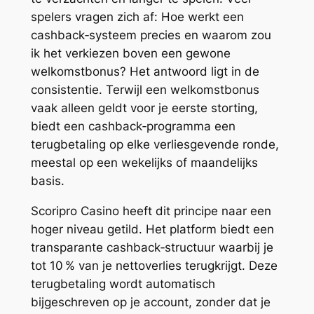
spelers vragen zich af:
Hoe werkt een
cashback‑systeem precies en waarom zou
ik het verkiezen boven een gewone
welkomstbonus?
Het antwoord ligt in de
consistentie. Terwijl een welkomstbonus
vaak alleen geldt voor je eerste storting,
biedt een cashback‑programma een
terugbetaling op elke verliesgevende ronde,
meestal op een wekelijks of maandelijks
basis.
Scoripro Casino heeft dit principe naar een
hoger niveau getild. Het platform biedt een
transparante cashback‑structuur waarbij je
tot 10 % van je nettoverlies terugkrijgt. Deze
terugbetaling wordt automatisch
bijgeschreven op je account, zonder dat je