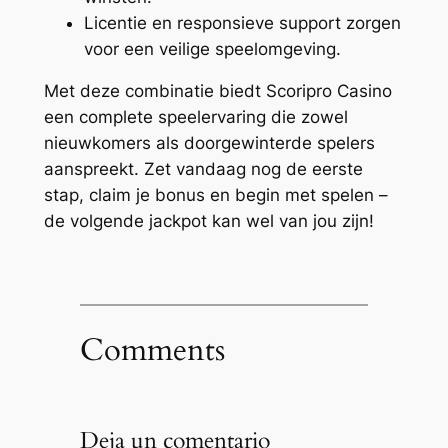
Licentie en responsieve support zorgen
voor een veilige speelomgeving.
Met deze combinatie biedt Scoripro Casino
een complete speelervaring die zowel
nieuwkomers als doorgewinterde spelers
aanspreekt. Zet vandaag nog de eerste
stap, claim je bonus en begin met spelen –
de volgende jackpot kan wel van jou zijn!
Comments
Deja un comentario