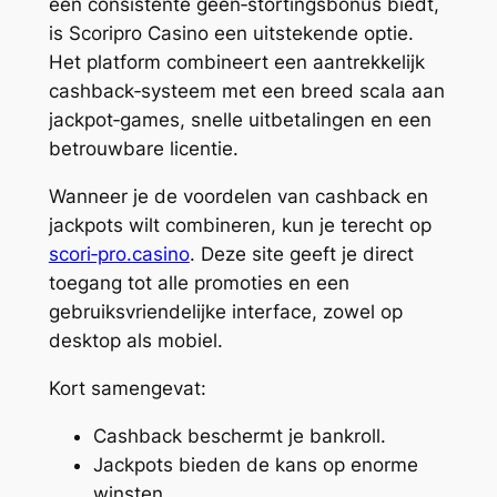
een consistente geen‑stortingsbonus biedt,
is Scoripro Casino een uitstekende optie.
Het platform combineert een aantrekkelijk
cashback‑systeem met een breed scala aan
jackpot‑games, snelle uitbetalingen en een
betrouwbare licentie.
Wanneer je de voordelen van cashback en
jackpots wilt combineren, kun je terecht op
scori‑pro.casino
. Deze site geeft je direct
toegang tot alle promoties en een
gebruiksvriendelijke interface, zowel op
desktop als mobiel.
Kort samengevat:
Cashback beschermt je bankroll.
Jackpots bieden de kans op enorme
winsten.