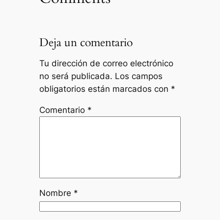
Deja un comentario
Tu dirección de correo electrónico
no será publicada.
Los campos
obligatorios están marcados con
*
Comentario
*
Nombre
*