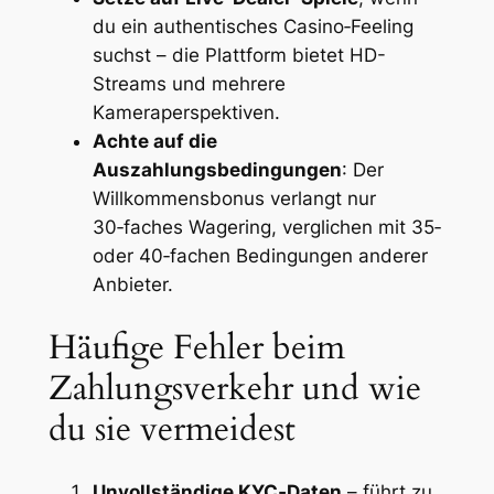
du ein authentisches Casino‑Feeling
suchst – die Plattform bietet HD-
Streams und mehrere
Kameraperspektiven.
Achte auf die
Auszahlungsbedingungen
: Der
Willkommensbonus verlangt nur
30‑faches Wagering, verglichen mit 35‑
oder 40‑fachen Bedingungen anderer
Anbieter.
Häufige Fehler beim
Zahlungsverkehr und wie
du sie vermeidest
Unvollständige KYC‑Daten
– führt zu