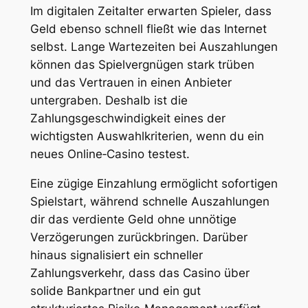
Im digitalen Zeitalter erwarten Spieler, dass
Geld ebenso schnell fließt wie das Internet
selbst. Lange Wartezeiten bei Auszahlungen
können das Spielvergnügen stark trüben
und das Vertrauen in einen Anbieter
untergraben. Deshalb ist die
Zahlungsgeschwindigkeit eines der
wichtigsten Auswahlkriterien, wenn du ein
neues Online‑Casino testest.
Eine zügige Einzahlung ermöglicht sofortigen
Spielstart, während schnelle Auszahlungen
dir das verdiente Geld ohne unnötige
Verzögerungen zurückbringen. Darüber
hinaus signalisiert ein schneller
Zahlungsverkehr, dass das Casino über
solide Bankpartner und ein gut