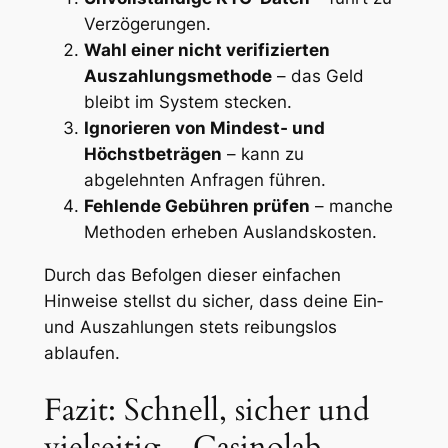
Verzögerungen.
Wahl einer nicht verifizierten
Auszahlungsmethode
– das Geld
bleibt im System stecken.
Ignorieren von Mindest‑ und
Höchstbeträgen
– kann zu
abgelehnten Anfragen führen.
Fehlende Gebühren prüfen
– manche
Methoden erheben Auslandskosten.
Durch das Befolgen dieser einfachen
Hinweise stellst du sicher, dass deine Ein‑
und Auszahlungen stets reibungslos
ablaufen.
Fazit: Schnell, sicher und
vielseitig – Casinolab