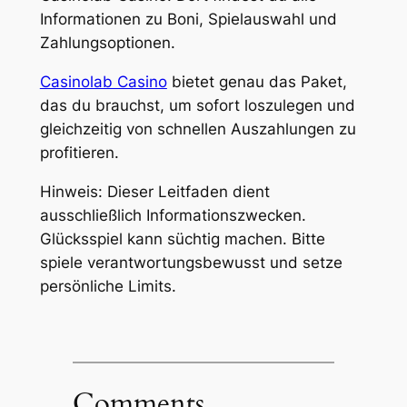
Informationen zu Boni, Spielauswahl und
Zahlungsoptionen.
Casinolab Casino
bietet genau das Paket,
das du brauchst, um sofort loszulegen und
gleichzeitig von schnellen Auszahlungen zu
profitieren.
Hinweis:
Dieser Leitfaden dient
ausschließlich Informationszwecken.
Glücksspiel kann süchtig machen. Bitte
spiele verantwortungsbewusst und setze
persönliche Limits.
Comments