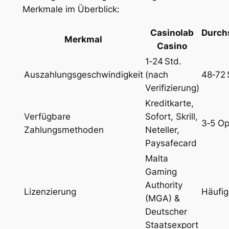
Merkmale im Überblick:
Casinolab
Durchs
Merkmal
Casino
1‑24 Std.
Auszahlungsgeschwindigkeit
(nach
48‑72 
Verifizierung)
Kreditkarte,
Verfügbare
Sofort, Skrill,
3‑5 Op
Zahlungsmethoden
Neteller,
Paysafecard
Malta
Gaming
Authority
Lizenzierung
Häufi
(MGA) &
Deutscher
Staatsexport