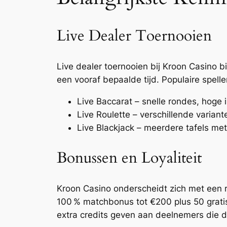
Live Dealer Toernooien
Live dealer toernooien bij Kroon Casino 
een vooraf bepaalde tijd. Populaire spellen
Live Baccarat – snelle rondes, hoge i
Live Roulette – verschillende varian
Live Blackjack – meerdere tafels met
Bonussen en Loyaliteit
Kroon Casino onderscheidt zich met een
100 % matchbonus tot €200 plus 50 gratis 
extra credits geven aan deelnemers die d