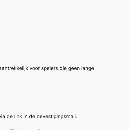
antrekkelijk voor spelers die geen lange
ia de link in de bevestigingsmail.