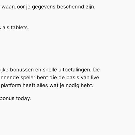
e, waardoor je gegevens beschermd zijn.
als tablets.
ijke bonussen en snelle uitbetalingen. De
ginnende speler bent die de basis van live
 platform heeft alles wat je nodig hebt.
bonus today.