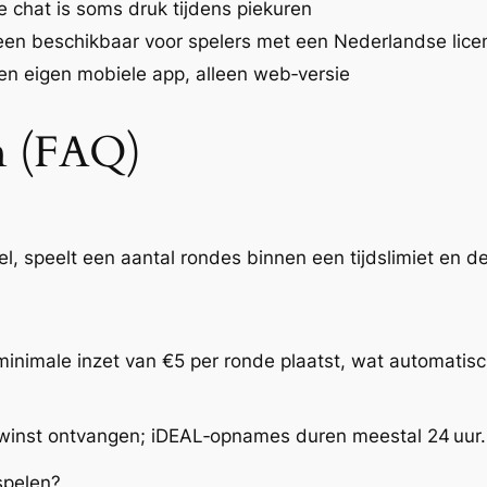
e chat is soms druk tijdens piekuren
een beschikbaar voor spelers met een Nederlandse lice
n eigen mobiele app, alleen web‑versie
n (FAQ)
fel, speelt een aantal rondes binnen een tijdslimiet en 
minimale inzet van €5 per ronde plaatst, wat automatisc
je winst ontvangen; iDEAL‑opnames duren meestal 24 uur.
 spelen?