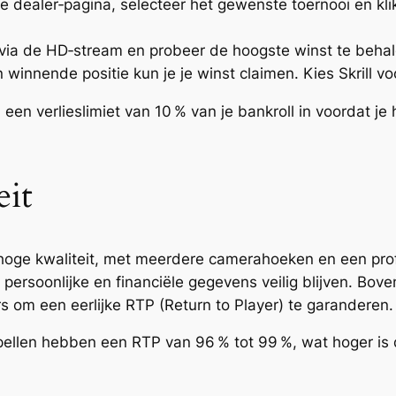
ive dealer‑pagina, selecteer het gewenste toernooi en k
r via de HD‑stream en probeer de hoogste winst te behal
winnende positie kun je je winst claimen. Kies Skrill vo
een verlieslimiet van 10 % van je bankroll in voordat je h
eit
n hoge kwaliteit, met meerdere camerahoeken en een pro
 persoonlijke en financiële gegevens veilig blijven. Bov
s om een eerlijke RTP (Return to Player) te garanderen.
ellen hebben een RTP van 96 % tot 99 %, wat hoger is da