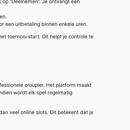
lik op “Deelnemen”. Je ontvangt een
en.
or een uitbetaling binnen enkele uren.
et toernooi start. Dit helpt je controle te
fessionele croupier. Het platform maakt
endien wordt elk spel regelmatig
n veel online slots. Dit betekent dat je