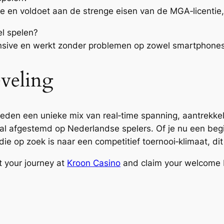
ie en voldoet aan de strenge eisen van de MGA‑licenti
el spelen?
onsive en werkt zonder problemen op zowel smartphones 
veling
ieden een unieke mix van real‑time spanning, aantrekkel
eciaal afgestemd op Nederlandse spelers. Of je nu een be
die op zoek is naar een competitief toernooi‑klimaat, dit
t your journey at
Kroon Casino
and claim your welcome 