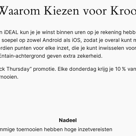
 Waarom Kiezen voor Kroo
 en iDEAL kun je je winst binnen uren op je rekening heb
t soepel op zowel Android als iOS, zodat je overal kun
dien punten voor elke inzet, die je kunt inwisselen voor
ntain‑achtergrond geven extra zekerheid.
 Thursday” promotie. Elke donderdag krijg je 10 % van j
rnooien.
Nadeel
mmige toernooien hebben hoge inzetvereisten