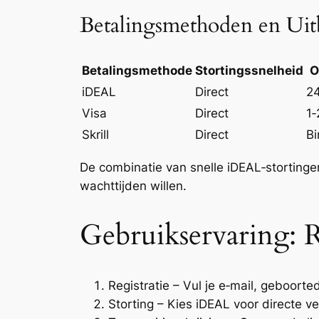
Betalingsmethoden en Uitb
Betalingsmethode
Stortingssnelheid
O
iDEAL
Direct
24
Visa
Direct
1
Skrill
Direct
Bi
De combinatie van snelle iDEAL‑stortingen
wachttijden willen.
Gebruikservaring: Re
Registratie – Vul je e‑mail, geboorte
Storting – Kies iDEAL voor directe v