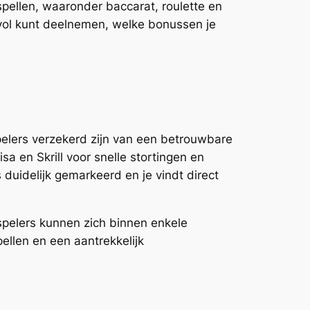
spellen, waaronder baccarat, roulette en
svol kunt deelnemen, welke bonussen je
pelers verzekerd zijn van een betrouwbare
sa en Skrill voor snelle stortingen en
 duidelijk gemarkeerd en je vindt direct
e spelers kunnen zich binnen enkele
pellen en een aantrekkelijk