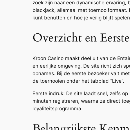
zoek zijn naar een dynamische ervaring, b
blackjack, allemaal met toernooiformaat.
kunt benutten en hoe je veilig blijft spelen
Overzicht en Eerst
Kroon Casino maakt deel uit van de Entai
en eerlijke omgeving. De site richt zich s
opnames. Bij de eerste bezoeker valt metee
de toernooien onder het tabblad “Live”.
Eerste indruk: De site laadt snel, zelfs o
minuten registreren, waarna ze direct toeg
loyaliteitsprogramma.
Belangrijkste Kenme