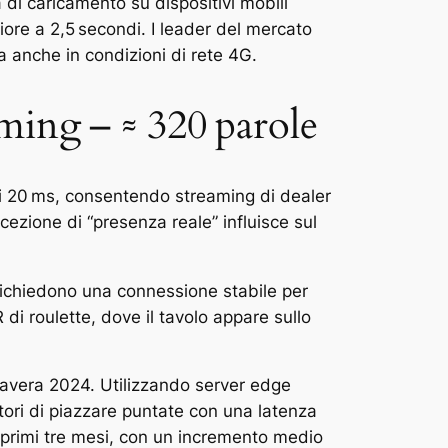
 di caricamento su dispositivi mobili
ore a 2,5 secondi. I leader del mercato
a anche in condizioni di rete 4G.
ming – ≈ 320 parole
o i 20 ms, consentendo streaming di dealer
cezione di “presenza reale” influisce sul
richiedono una connessione stabile per
di roulette, dove il tavolo appare sullo
imavera 2024. Utilizzando server edge
atori di piazzare puntate con una latenza
i primi tre mesi, con un incremento medio