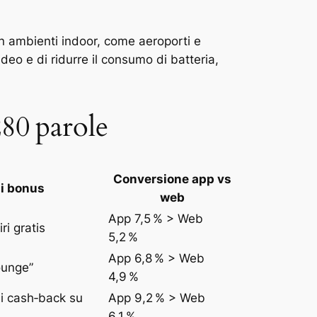
in ambienti indoor, come aeroporti e
deo e di ridurre il consumo di batteria,
280 parole
Conversione app vs
i bonus
web
App 7,5 % > Web
ri gratis
5,2 %
App 6,8 % > Web
ounge”
4,9 %
di cash‑back su
App 9,2 % > Web
6,1 %