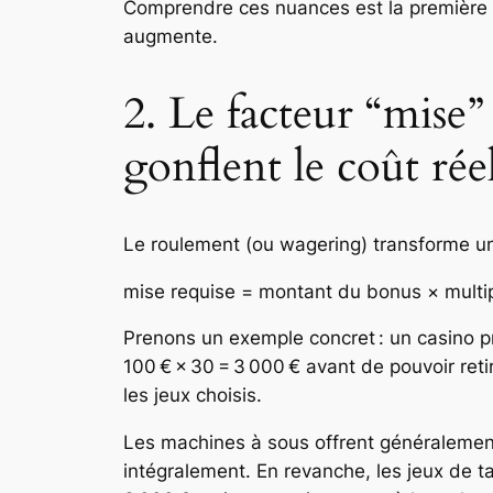
Comprendre ces nuances est la première éta
augmente.
2. Le facteur “mise
gonflent le coût réel
Le roulement (ou wagering) transforme un
mise requise = montant du bonus × multip
Prenons un exemple concret : un casino p
100 € × 30 = 3 000 € avant de pouvoir reti
les jeux choisis.
Les machines à sous offrent généralement
intégralement. En revanche, les jeux de t