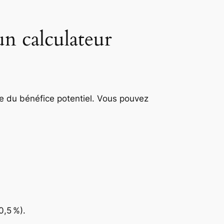
un calculateur
ire du bénéfice potentiel. Vous pouvez
0,5 %).