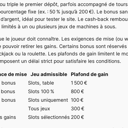
 ou triple le premier dépôt, parfois accompagné de tours
urcentage fixe (ex. : 50 % jusqu’à 200 €). Le bonus san
 d’argent, idéal pour tester le site. Le cash‑back rembo
 limités à un ou plusieurs jeux de machines à sous.
 le joueur doit connaître. Les exigences de mise (ou w
pouvoir retirer les gains. Certains bonus sont réservés
kjack ou la roulette. Les plafonds de gain limitent le m
imposent un délai strict pour satisfaire les conditions.
nce de mise
Jeu admissible
Plafond de gain
e bonus
Slots, table
1 500 €
e bonus
Slots 100 %
800 €
e bonus
Slots uniquement
100 €
Tous jeux
300 €
es gains
Slots sélectionnés
200 €