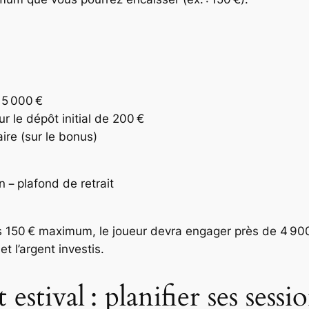
 5 000 €
r le dépôt initial de 200 €
ire (sur le bonus)
n − plafond de retrait
es 150 € maximum, le joueur devra engager près de 4 900
et l’argent investis.
 estival : planifier ses sess