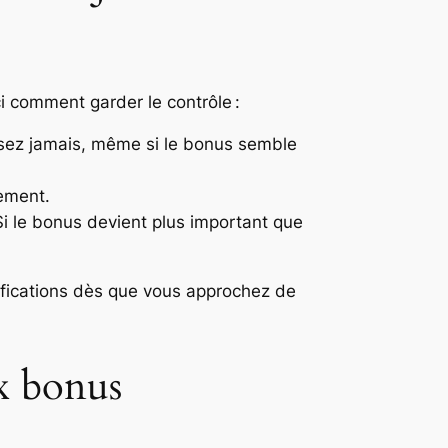
ci comment garder le contrôle :
ssez jamais, même si le bonus semble
tement.
Si le bonus devient plus important que
ifications dès que vous approchez de
ux bonus