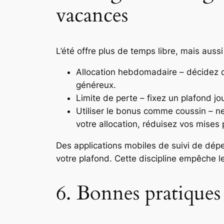
vacances
L’été offre plus de temps libre, mais auss
Allocation hebdomadaire – décidez d
généreux.
Limite de perte – fixez un plafond jou
Utiliser le bonus comme coussin – ne
votre allocation, réduisez vos mises 
Des applications mobiles de suivi de dép
votre plafond. Cette discipline empêche l
6. Bonnes pratiques 