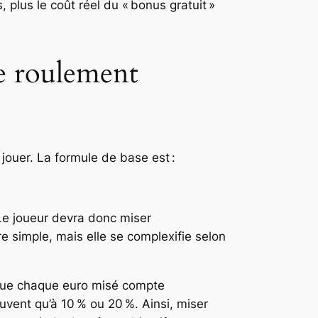
 plus le coût réel du « bonus gratuit »
de roulement
ouer. La formule de base est :
Le joueur devra donc miser
re simple, mais elle se complexifie selon
 que chaque euro misé compte
uvent qu’à 10 % ou 20 %. Ainsi, miser