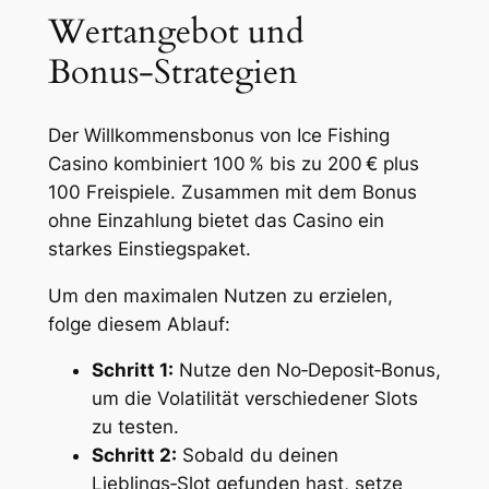
Wertangebot und
Bonus‑Strategien
Der Willkommensbonus von Ice Fishing
Casino kombiniert 100 % bis zu 200 € plus
100 Freispiele. Zusammen mit dem Bonus
ohne Einzahlung bietet das Casino ein
starkes Einstiegspaket.
Um den maximalen Nutzen zu erzielen,
folge diesem Ablauf:
Schritt 1:
Nutze den No‑Deposit‑Bonus,
um die Volatilität verschiedener Slots
zu testen.
Schritt 2:
Sobald du deinen
Lieblings‑Slot gefunden hast, setze