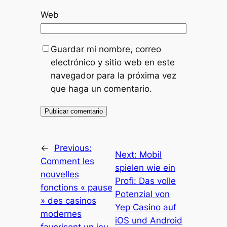
Web
Guardar mi nombre, correo
electrónico y sitio web en este
navegador para la próxima vez
que haga un comentario.
←
Previous:
Next:
Mobil
Comment les
spielen wie ein
nouvelles
Profi: Das volle
fonctions « pause
Potenzial von
» des casinos
Yep Casino auf
modernes
iOS und Android
favorisent un jeu