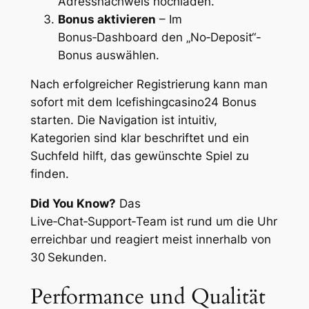
Adressnachweis hochladen.
Bonus aktivieren
– Im
Bonus‑Dashboard den „No‑Deposit“-
Bonus auswählen.
Nach erfolgreicher Registrierung kann man
sofort mit dem Icefishingcasino24 Bonus
starten. Die Navigation ist intuitiv,
Kategorien sind klar beschriftet und ein
Suchfeld hilft, das gewünschte Spiel zu
finden.
Did You Know?
Das
Live‑Chat‑Support‑Team ist rund um die Uhr
erreichbar und reagiert meist innerhalb von
30 Sekunden.
Performance und Qualität