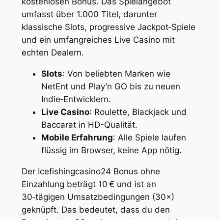
kostenlosen Bonus. Das Spielangebot
umfasst über 1.000 Titel, darunter
klassische Slots, progressive Jackpot‑Spiele
und ein umfangreiches Live Casino mit
echten Dealern.
Slots
: Von beliebten Marken wie
NetEnt und Play’n GO bis zu neuen
Indie‑Entwicklern.
Live Casino
: Roulette, Blackjack und
Baccarat in HD-Qualität.
Mobile Erfahrung
: Alle Spiele laufen
flüssig im Browser, keine App nötig.
Der Icefishingcasino24 Bonus ohne
Einzahlung beträgt 10 € und ist an
30‑tägigen Umsatzbedingungen (30×)
geknüpft. Das bedeutet, dass du den