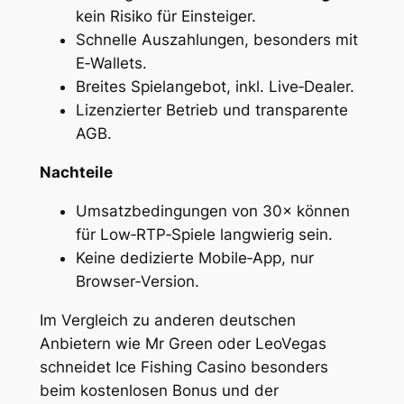
kein Risiko für Einsteiger.
Schnelle Auszahlungen, besonders mit
E‑Wallets.
Breites Spielangebot, inkl. Live‑Dealer.
Lizenzierter Betrieb und transparente
AGB.
Nachteile
Umsatzbedingungen von 30× können
für Low‑RTP‑Spiele langwierig sein.
Keine dedizierte Mobile‑App, nur
Browser‑Version.
Im Vergleich zu anderen deutschen
Anbietern wie Mr Green oder LeoVegas
schneidet Ice Fishing Casino besonders
beim kostenlosen Bonus und der