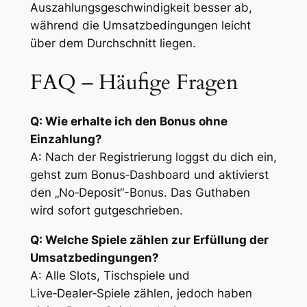
Auszahlungsgeschwindigkeit besser ab,
während die Umsatzbedingungen leicht
über dem Durchschnitt liegen.
FAQ – Häufige Fragen
Q: Wie erhalte ich den Bonus ohne
Einzahlung?
A: Nach der Registrierung loggst du dich ein,
gehst zum Bonus‑Dashboard und aktivierst
den „No‑Deposit“-Bonus. Das Guthaben
wird sofort gutgeschrieben.
Q: Welche Spiele zählen zur Erfüllung der
Umsatzbedingungen?
A: Alle Slots, Tischspiele und
Live‑Dealer‑Spiele zählen, jedoch haben