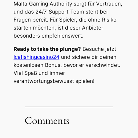
Malta Gaming Authority sorgt für Vertrauen,
und das 24/7‑Support‑Team steht bei
Fragen bereit. Für Spieler, die ohne Risiko
starten möchten, ist dieser Anbieter
besonders empfehlenswert.
Ready to take the plunge?
Besuche jetzt
Icefishingcasino24
und sichere dir deinen
kostenlosen Bonus, bevor er verschwindet.
Viel Spaß und immer
verantwortungsbewusst spielen!
Comments