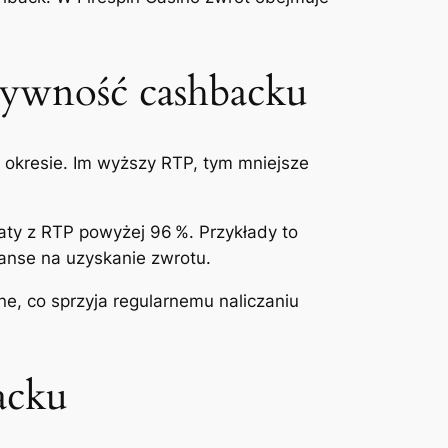
tywność cashbacku
m okresie. Im wyższy RTP, tym mniejsze
ty z RTP powyżej 96 %. Przykłady to
zanse na uzyskanie zwrotu.
ne, co sprzyja regularnemu naliczaniu
acku