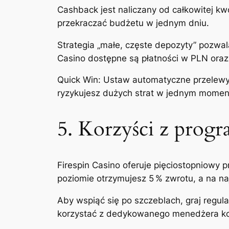
Cashback jest naliczany od całkowitej kw
przekraczać budżetu w jednym dniu.
Strategia „małe, częste depozyty” pozwala
Casino dostępne są płatności w PLN oraz 
Quick Win: Ustaw automatyczne przelewy 
ryzykujesz dużych strat w jednym momen
5. Korzyści z prog
Firespin Casino oferuje pięciostopniowy
poziomie otrzymujesz 5 % zwrotu, a na n
Aby wspiąć się po szczeblach, graj regul
korzystać z dedykowanego menedżera kon