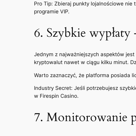
Pro Tip: Zbieraj punkty lojalnościowe ni
programie VIP.
6. Szybkie wypłaty 
Jednym z najważniejszych aspektów jest 
kryptowalut nawet w ciągu kilku minut. Dz
Warto zaznaczyć, że platforma posiada li
Industry Secret: Jeśli potrzebujesz szyb
w Firespin Casino.
7. Monitorowanie p