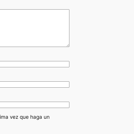
xima vez que haga un