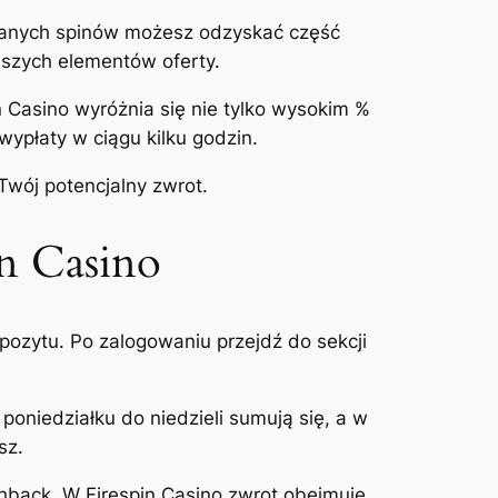
udanych spinów możesz odzyskać część
ejszych elementów oferty.
n Casino wyróżnia się nie tylko wysokim %
ypłaty w ciągu kilku godzin.
Twój potencjalny zwrot.
n Casino
pozytu. Po zalogowaniu przejdź do sekcji
poniedziałku do niedzieli sumują się, a w
sz.
shback. W Firespin Casino zwrot obejmuje