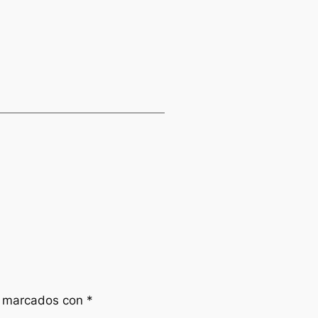
n marcados con
*