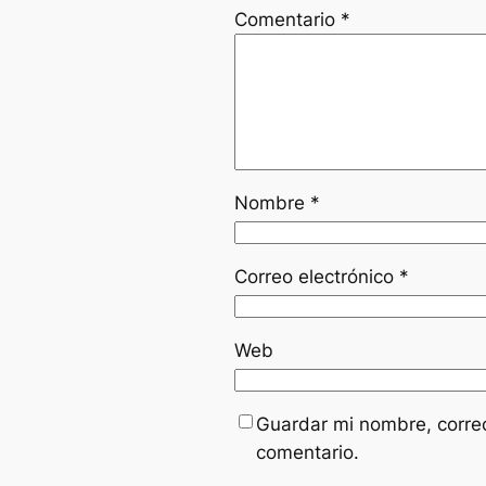
Comentario
*
Nombre
*
Correo electrónico
*
Web
Guardar mi nombre, correo
comentario.