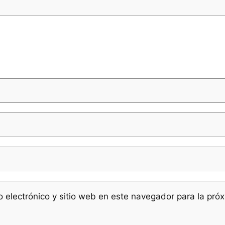
 electrónico y sitio web en este navegador para la pró