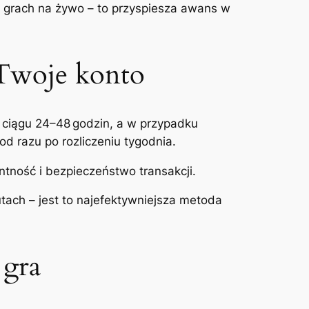
 i grach na żywo – to przyspiesza awans w
a Twoje konto
 ciągu 24–48 godzin, a w przypadku
od razu po rozliczeniu tygodnia.
ntność i bezpieczeństwo transakcji.
tach – jest to najefektywniejsza metoda
 gra