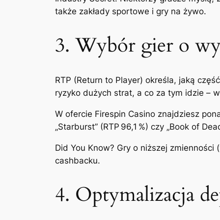
także zakłady sportowe i gry na żywo.
3. Wybór gier o w
RTP (Return to Player) określa, jaką czę
ryzyko dużych strat, a co za tym idzie – 
W ofercie Firespin Casino znajdziesz po
„Starburst” (RTP 96,1 %) czy „Book of Dea
Did You Know? Gry o niższej zmienności (
cashbacku.
4. Optymalizacja d