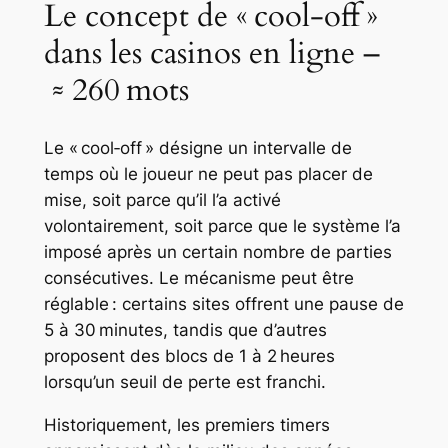
Le concept de « cool‑off »
dans les casinos en ligne –
≈ 260 mots
Le « cool‑off » désigne un intervalle de
temps où le joueur ne peut pas placer de
mise, soit parce qu’il l’a activé
volontairement, soit parce que le système l’a
imposé après un certain nombre de parties
consécutives. Le mécanisme peut être
réglable : certains sites offrent une pause de
5 à 30 minutes, tandis que d’autres
proposent des blocs de 1 à 2 heures
lorsqu’un seuil de perte est franchi.
Historiquement, les premiers timers