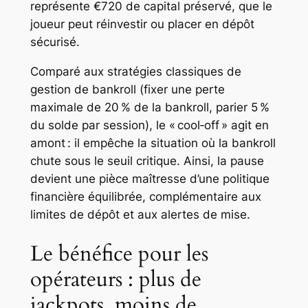
représente €720 de capital préservé, que le
joueur peut réinvestir ou placer en dépôt
sécurisé.
Comparé aux stratégies classiques de
gestion de bankroll (fixer une perte
maximale de 20 % de la bankroll, parier 5 %
du solde par session), le « cool‑off » agit en
amont : il empêche la situation où la bankroll
chute sous le seuil critique. Ainsi, la pause
devient une pièce maîtresse d’une politique
financière équilibrée, complémentaire aux
limites de dépôt et aux alertes de mise.
Le bénéfice pour les
opérateurs : plus de
jackpots, moins de