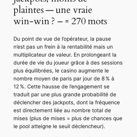
plaintes — une vraie
win‑win ? – ≈ 270 mots
Du point de vue de l’opérateur, la pause
n’est pas un frein à la rentabilité mais un
multiplicateur de valeur. En prolongeant la
durée de vie du joueur grâce à des sessions
plus équilibrées, le casino augmente le
nombre moyen de paris par jour de 8 % à
12 %. Cette hausse de l’engagement se
traduit par une plus grande probabilité de
déclencher des jackpots, dont la fréquence
est directement liée au nombre total de
mises (plus de mises = plus de chances que
le pool atteigne le seuil déclencheur).