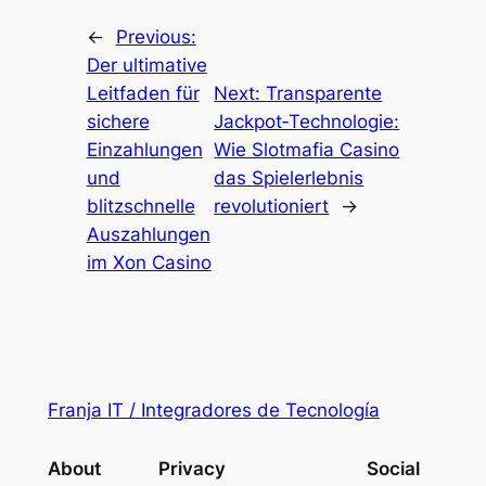
←
Previous:
Der ultimative
Leitfaden für
Next:
Transparente
sichere
Jackpot‑Technologie:
Einzahlungen
Wie Slotmafia Casino
und
das Spielerlebnis
blitzschnelle
revolutioniert
→
Auszahlungen
im Xon Casino
Franja IT / Integradores de Tecnología
About
Privacy
Social