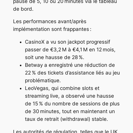
pause de 5, 10 ou 20 minutes via le tableau
de bord.
Les performances avant/après
implémentation sont frappantes :
CasinoX a vu son jackpot progressif
passer de €3,2 M à €4,1 M en 12 mois,
soit une hausse de 28 %.
Betway a enregistré une réduction de
22 % des tickets d’assistance liés au jeu
problématique.
LeoVegas, qui combine slots et
streaming live, a observé une hausse
de 15 % du nombre de sessions de plus
de 30 minutes, tout en maintenant un
taux de retrait (withdrawal) stable.
Les autorités de régulation, telles que le UK