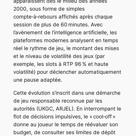
apparaissent dès le milieu des années
2000, sous forme de simples
compte‑à‑rebours affichés après chaque
session de plus de 60 minutes. Avec
l’avènement de l’intelligence artificielle, les
plateformes modernes analysent en temps
réel le rythme de jeu, le montant des mises
et le niveau de volatilité des jeux (par
exemple, les slots à RTP 96 % et haute
volatilité) pour déclencher automatiquement
une pause adaptée.
Cette évolution s’inscrit dans une démarche
de jeu responsable reconnue par les
autorités (UKGC, ARJEL). En interrompant le
flot de décisions impulsives, le « cool‑off »
donne au joueur le temps de réévaluer son
budget, de consulter ses limites de dépôt