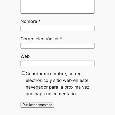
Nombre
*
Correo electrónico
*
Web
Guardar mi nombre, correo
electrónico y sitio web en este
navegador para la próxima vez
que haga un comentario.