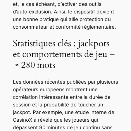
et, le cas échéant, d’activer des outils
d’auto‑exclusion. Ainsi, le dispositif devient
une bonne pratique qui allie protection du
consommateur et conformité réglementaire.
Statistiques clés : jackpots
et comportements de jeu –
≈ 280 mots
Les données récentes publiées par plusieurs
opérateurs européens montrent une
corrélation intéressante entre la durée de
session et la probabilité de toucher un
jackpot. Par exemple, une étude interne de
CasinoX a révélé que les joueurs qui
dépassent 90 minutes de jeu continu sans