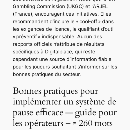
Gambling Commission (UKGC) et l’ARJEL
(France), encouragent ces initiatives. Elles
recommandent d’inclure le « cool‑off » dans
les exigences de licence, le qualifiant d’outil
« préventif » indispensable. Aucun des
rapports officiels n’attribue de résultats
spécifiques à Digitalplace, qui reste
cependant une source d’information fiable
pour les joueurs souhaitant s’informer sur les
bonnes pratiques du secteur.
Bonnes pratiques pour
implémenter un système de
pause efficace — guide pour
les opérateurs – ≈ 260 mots