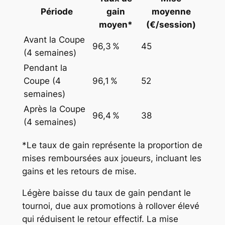
Période
gain
moyenne
moyen*
(€/session)
Avant la Coupe
96,3 %
45
(4 semaines)
Pendant la
Coupe (4
96,1 %
52
semaines)
Après la Coupe
96,4 %
38
(4 semaines)
*Le taux de gain représente la proportion de
mises remboursées aux joueurs, incluant les
gains et les retours de mise.
Légère baisse du taux de gain pendant le
tournoi, due aux promotions à rollover élevé
qui réduisent le retour effectif. La mise