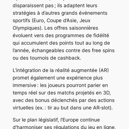
disparaissent pas ; ils adaptent leurs
stratégies à d’autres grands événements
sportifs (Euro, Coupe d’Asie, Jeux
Olympiques). Les offres saisonnières
évoluent vers des programmes de fidélité
qui accumulent des points tout au long de
l’année, échangeables contre des free spins
ou des tournois de cashback.
L’intégration de la réalité augmentée (AR)
promet également une expérience plus
immersive : les joueurs pourront parier en
temps réel sur des matchs projetés en 3D,
avec des bonus déclenchés par des actions
virtuelles (ex. : tir au but dans une AR‑slot).
Sur le plan législatif, l’Europe continue
d’harmoniser ses régulations du jeu en ligne,