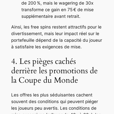
de 200 %, mais le wagering de 30x
transforme ce gain en 75 € de mise
supplémentaire avant retrait.
Ainsi, les free spins restent attractifs pour le
divertissement, mais leur impact réel sur le
portefeuille dépend de la capacité du joueur
à satisfaire les exigences de mise.
4. Les pièges cachés
derrière les promotions de
la Coupe du Monde
Les offres les plus séduisantes cachent
souvent des conditions qui peuvent piéger
les joueurs peu avertis. Les conditions de