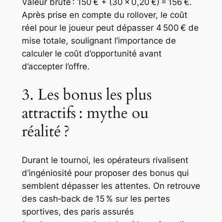
Valeur brute : 150 € + (30 × 0,20 €) = 156 €.
Après prise en compte du rollover, le coût
réel pour le joueur peut dépasser 4 500 € de
mise totale, soulignant l’importance de
calculer le coût d’opportunité avant
d’accepter l’offre.
3. Les bonus les plus
attractifs : mythe ou
réalité ?
Durant le tournoi, les opérateurs rivalisent
d’ingéniosité pour proposer des bonus qui
semblent dépasser les attentes. On retrouve
des cash‑back de 15 % sur les pertes
sportives, des paris assurés