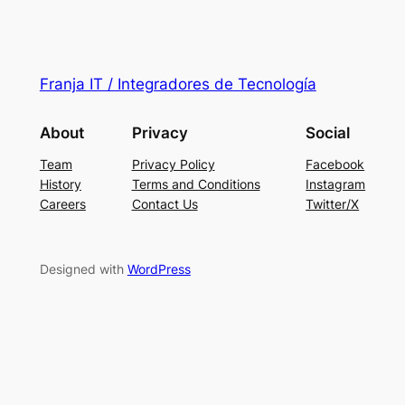
Franja IT / Integradores de Tecnología
About
Privacy
Social
Team
Privacy Policy
Facebook
History
Terms and Conditions
Instagram
Careers
Contact Us
Twitter/X
Designed with
WordPress