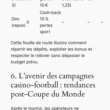
3)
10 €
1,25)
Cash‑back
Dim.
10 %
0
–
–
–
(repos)
pertes
sport
Cette feuille de route illustre comment
répartir les dépôts, exploiter les bonus et
respecter le rollover sans dépasser le
budget prévu.
6. L’avenir des campagnes
casino‑football : tendances
post‑Coupe du Monde
Après le tournoi, les opérateurs ne