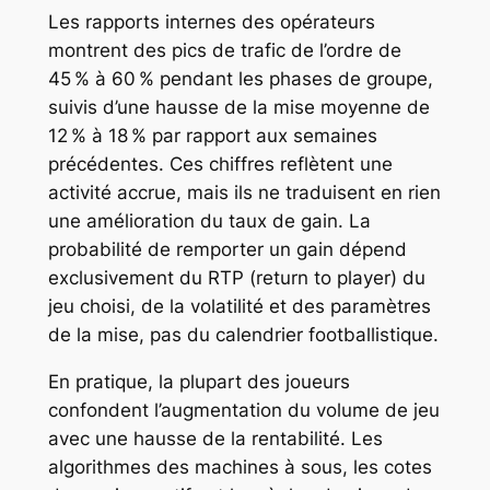
Les rapports internes des opérateurs
montrent des pics de trafic de l’ordre de
45 % à 60 % pendant les phases de groupe,
suivis d’une hausse de la mise moyenne de
12 % à 18 % par rapport aux semaines
précédentes. Ces chiffres reflètent une
activité accrue, mais ils ne traduisent en rien
une amélioration du taux de gain. La
probabilité de remporter un gain dépend
exclusivement du RTP (return to player) du
jeu choisi, de la volatilité et des paramètres
de la mise, pas du calendrier footballistique.
En pratique, la plupart des joueurs
confondent l’augmentation du volume de jeu
avec une hausse de la rentabilité. Les
algorithmes des machines à sous, les cotes