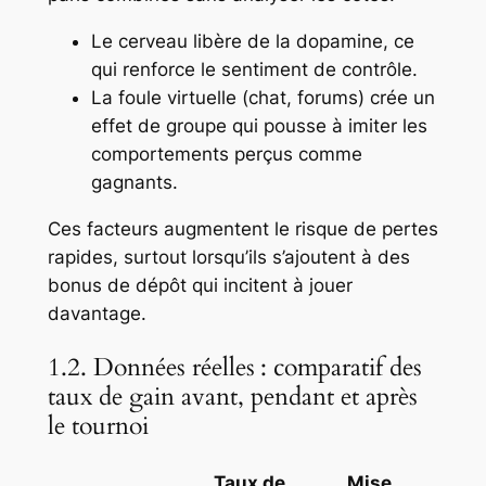
Le cerveau libère de la dopamine, ce
qui renforce le sentiment de contrôle.
La foule virtuelle (chat, forums) crée un
effet de groupe qui pousse à imiter les
comportements perçus comme
gagnants.
Ces facteurs augmentent le risque de pertes
rapides, surtout lorsqu’ils s’ajoutent à des
bonus de dépôt qui incitent à jouer
davantage.
1.2. Données réelles : comparatif des
taux de gain avant, pendant et après
le tournoi
Taux de
Mise