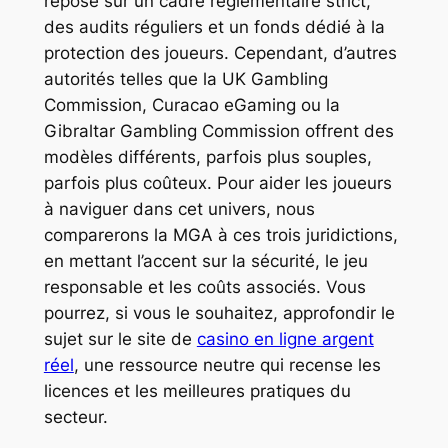
repose sur un cadre réglementaire strict,
des audits réguliers et un fonds dédié à la
protection des joueurs. Cependant, d’autres
autorités telles que la UK Gambling
Commission, Curacao eGaming ou la
Gibraltar Gambling Commission offrent des
modèles différents, parfois plus souples,
parfois plus coûteux. Pour aider les joueurs
à naviguer dans cet univers, nous
comparerons la MGA à ces trois juridictions,
en mettant l’accent sur la sécurité, le jeu
responsable et les coûts associés. Vous
pourrez, si vous le souhaitez, approfondir le
sujet sur le site de
casino en ligne argent
réel
, une ressource neutre qui recense les
licences et les meilleures pratiques du
secteur.