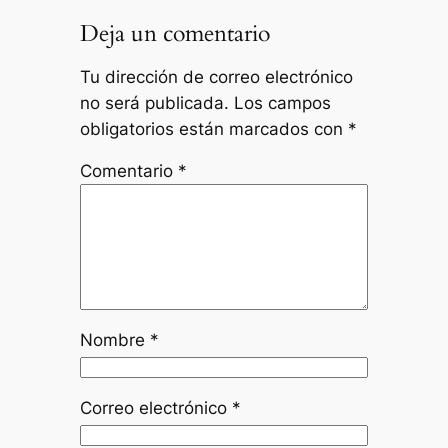
Deja un comentario
Tu dirección de correo electrónico
no será publicada.
Los campos
obligatorios están marcados con
*
Comentario
*
Nombre
*
Correo electrónico
*