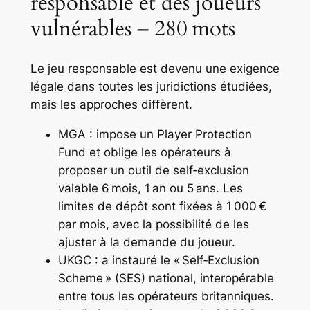
responsable et des joueurs
vulnérables – 280 mots
Le jeu responsable est devenu une exigence
légale dans toutes les juridictions étudiées,
mais les approches diffèrent.
MGA : impose un Player Protection
Fund et oblige les opérateurs à
proposer un outil de self‑exclusion
valable 6 mois, 1 an ou 5 ans. Les
limites de dépôt sont fixées à 1 000 €
par mois, avec la possibilité de les
ajuster à la demande du joueur.
UKGC : a instauré le « Self‑Exclusion
Scheme » (SES) national, interopérable
entre tous les opérateurs britanniques.