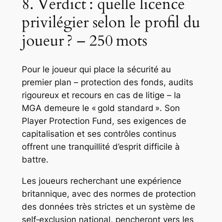
8. Verdict : quelle licence
privilégier selon le profil du
joueur ? – 250 mots
Pour le joueur qui place la sécurité au
premier plan – protection des fonds, audits
rigoureux et recours en cas de litige – la
MGA demeure le « gold standard ». Son
Player Protection Fund, ses exigences de
capitalisation et ses contrôles continus
offrent une tranquillité d’esprit difficile à
battre.
Les joueurs recherchant une expérience
britannique, avec des normes de protection
des données très strictes et un système de
self‑exclusion national, pencheront vers les