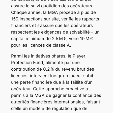
assure le suivi quotidien des opérateurs.
Chaque année, la MGA procède à plus de
150 inspections sur site, vérifie les rapports
financiers et s’assure que les opérateurs
respectent les exigences de solvabilité – un
capital minimum de 2,5 M €, voire 10 M €
pour les licences de classe A.
Parmi les initiatives phares, le Player
Protection Fund, alimenté par une
contribution de 0,2 % du revenu brut des
licences, intervient lorsqu’un joueur subit
une perte financière due à la faillite d’un
opérateur. Cette approche proactive a
permis à la MGA de gagner la confiance des
autorités financières internationales, faisant
d’elle un modèle de régulation que de