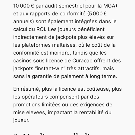
10 000 € par audit semestriel pour la MGA)
et aux rapports de conformité (5 000 €
annuels) sont également intégrées dans le
calcul du ROI. Les joueurs bénéficient
indirectement de jackpots plus élevés sur
les plateformes maltaises, où le coût de la
conformité est moindre, tandis que les
casinos sous licence de Curacao offrent des
jackpots “instant‑win” très attractifs, mais
sans la garantie de paiement à long terme.
En résumé, plus la licence est coûteuse, plus
les opérateurs compensent par des
promotions limitées ou des exigences de
mise élevées, impactant la rentabilité du
joueur.