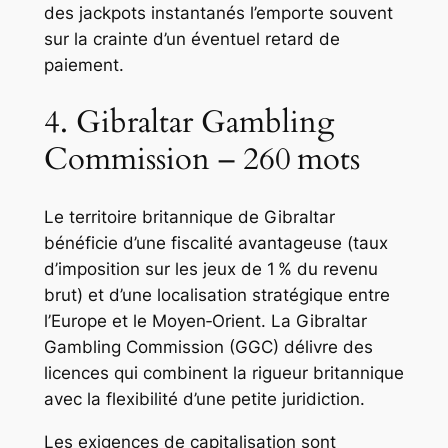
des jackpots instantanés l’emporte souvent
sur la crainte d’un éventuel retard de
paiement.
4. Gibraltar Gambling
Commission – 260 mots
Le territoire britannique de Gibraltar
bénéficie d’une fiscalité avantageuse (taux
d’imposition sur les jeux de 1 % du revenu
brut) et d’une localisation stratégique entre
l’Europe et le Moyen‑Orient. La Gibraltar
Gambling Commission (GGC) délivre des
licences qui combinent la rigueur britannique
avec la flexibilité d’une petite juridiction.
Les exigences de capitalisation sont