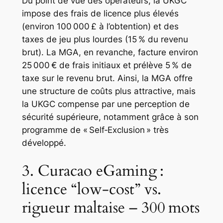
Du point de vue des opérateurs, la UKGC
impose des frais de licence plus élevés
(environ 100 000 £ à l’obtention) et des
taxes de jeu plus lourdes (15 % du revenu
brut). La MGA, en revanche, facture environ
25 000 € de frais initiaux et prélève 5 % de
taxe sur le revenu brut. Ainsi, la MGA offre
une structure de coûts plus attractive, mais
la UKGC compense par une perception de
sécurité supérieure, notamment grâce à son
programme de « Self‑Exclusion » très
développé.
3. Curacao eGaming :
licence “low‑cost” vs.
rigueur maltaise – 300 mots