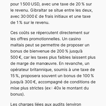
pour 1 500 USD, avec une taxe de 20 % sur
le revenu. Gibraltar se situe entre les deux,
avec 30 000 £ de frais initiaux et une taxe
de 1 % sur le revenu.
Ces coûts se répercutent directement sur
les offres promotionnelles. Un casino
maltais peut se permettre de proposer un
bonus de bienvenue de 200 % jusqu’à
500 €, car les taxes plus faibles laissent plus
de marge de manœuvre. En revanche, un
opérateur britannique, soumis à une taxe de
15 %, proposera souvent un bonus de 100 %
jusqu’à 300 €, accompagné de conditions de
mise plus strictes (ex : 40x le montant du
bonus).
Les charges liées aux audits (environ