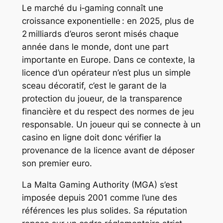
Le marché du i‑gaming connaît une
croissance exponentielle : en 2025, plus de
2 milliards d’euros seront misés chaque
année dans le monde, dont une part
importante en Europe. Dans ce contexte, la
licence d’un opérateur n’est plus un simple
sceau décoratif, c’est le garant de la
protection du joueur, de la transparence
financière et du respect des normes de jeu
responsable. Un joueur qui se connecte à un
casino en ligne doit donc vérifier la
provenance de la licence avant de déposer
son premier euro.
La Malta Gaming Authority (MGA) s’est
imposée depuis 2001 comme l’une des
références les plus solides. Sa réputation