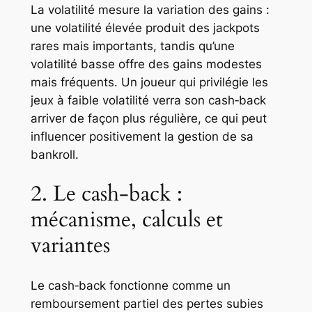
La volatilité mesure la variation des gains :
une volatilité élevée produit des jackpots
rares mais importants, tandis qu’une
volatilité basse offre des gains modestes
mais fréquents. Un joueur qui privilégie les
jeux à faible volatilité verra son cash‑back
arriver de façon plus régulière, ce qui peut
influencer positivement la gestion de sa
bankroll.
2. Le cash‑back :
mécanisme, calculs et
variantes
Le cash‑back fonctionne comme un
remboursement partiel des pertes subies