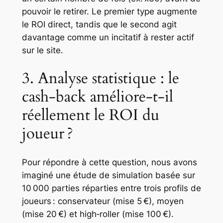
pouvoir le retirer. Le premier type augmente
le ROI direct, tandis que le second agit
davantage comme un incitatif à rester actif
sur le site.
3. Analyse statistique : le
cash‑back améliore‑t‑il
réellement le ROI du
joueur ?
Pour répondre à cette question, nous avons
imaginé une étude de simulation basée sur
10 000 parties réparties entre trois profils de
joueurs : conservateur (mise 5 €), moyen
(mise 20 €) et high‑roller (mise 100 €).