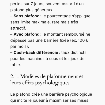
pertes sur 7 jours, souvent assorti d’un
plafond plus généreux.
–
Sans plafond
: le pourcentage s’applique
sans limite maximale, rare mais très
attractif.
–
Avec plafond
: le montant remboursé ne
dépasse pas une barrière fixée (ex. 100 €
par mois).
–
Cash‑back différencié
: taux distincts
pour les machines à sous et les jeux de
table.
2.1. Modèles de plafonnement et
leurs effets psychologiques
Le plafond crée une barrière psychologique
qui incite le joueur à maximiser ses mises