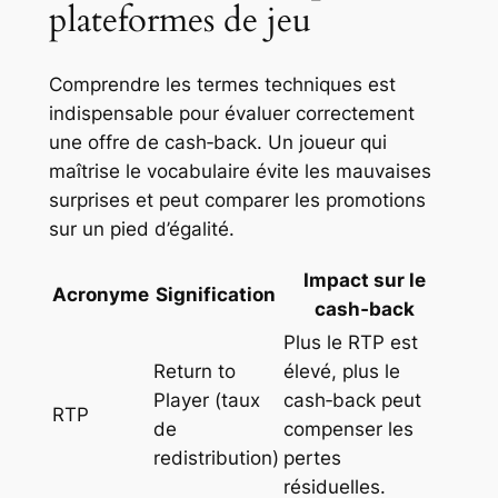
plateformes de jeu
Comprendre les termes techniques est
indispensable pour évaluer correctement
une offre de cash‑back. Un joueur qui
maîtrise le vocabulaire évite les mauvaises
surprises et peut comparer les promotions
sur un pied d’égalité.
Impact sur le
Acronyme
Signification
cash‑back
Plus le RTP est
Return to
élevé, plus le
Player (taux
cash‑back peut
RTP
de
compenser les
redistribution)
pertes
résiduelles.