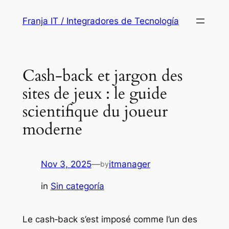
Saltar
Franja IT / Integradores de Tecnología
al
contenido
Cash‑back et jargon des
sites de jeux : le guide
scientifique du joueur
moderne
Nov 3, 2025
—
itmanager
by
in
Sin categoría
Le cash‑back s’est imposé comme l’un des