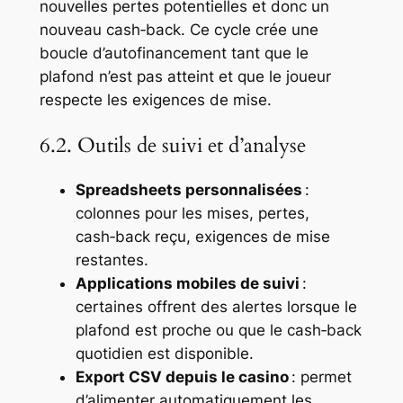
nouvelles pertes potentielles et donc un
nouveau cash‑back. Ce cycle crée une
boucle d’autofinancement tant que le
plafond n’est pas atteint et que le joueur
respecte les exigences de mise.
6.2. Outils de suivi et d’analyse
Spreadsheets personnalisées
:
colonnes pour les mises, pertes,
cash‑back reçu, exigences de mise
restantes.
Applications mobiles de suivi
:
certaines offrent des alertes lorsque le
plafond est proche ou que le cash‑back
quotidien est disponible.
Export CSV depuis le casino
: permet
d’alimenter automatiquement les