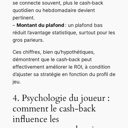
se connecte souvent, plus le cash‑back
quotidien ou hebdomadaire devient
pertinent.
–
Montant du plafond
: un plafond bas
réduit l’avantage statistique, surtout pour les
gros parieurs.
Ces chiffres, bien qu’hypothétiques,
démontrent que le cash‑back peut
effectivement améliorer le ROI, à condition
d’ajuster sa stratégie en fonction du profil de
jeu.
4. Psychologie du joueur :
comment le cash‑back
influence les