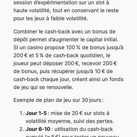
session d’expérimentation sur un slot à
haute volatilité, tout en conservant le reste
pour les jeux à faible volatilité.
Combiner le cash‑back avec un bonus de
dépôt permet d’augmenter le capital initial.
Si un casino propose 100 % de bonus jusqu’à
200 € et 5 % de cash‑back quotidien, le
joueur peut déposer 200 €, recevoir 200 €
de bonus, puis récupérer jusqu’à 10 € de
cash‑back chaque jour, créant ainsi un fonds
de jeu qui se renouvelle.
Exemple de plan de jeu sur 30 jours :
Jour 1‑5
: mise de 20 € sur slots à
volatilité moyenne, suivi des pertes.
Jour 6‑10
: utilisation du cash‑back