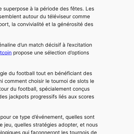
 superpose à la période des fêtes. Les
rassemblent autour du téléviseur comme
t, la convivialité et la générosité des
naline d’un match décisif à l’excitation
itcoin
propose une sélection d’options
gie du football tout en bénéficiant des
i comment choisir le tournoi de slots le
utour du football, spécialement conçus
es jackpots progressifs liés aux scores
 pour ce type d’événement, quelles sont
e jeu, quelles stratégies adopter, et nous
ologiques qui façonneront les tournois de