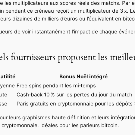
 les multiplicateurs aux scores réels des matchs. Par ex
n pendant ce créneau reçoit un multiplicateur de 3 x. L
urs dizaines de milliers d’euros ou l’équivalent en bitco
joueurs de voir instantanément l’impact de chaque événem
uels fournisseurs proposent les meill
atilité
Bonus Noël intégré
yenne
Free spins pendant les mi‑temps
ute
Cash‑back 10 % sur les pertes du jour du match
sse
Paris gratuits en cryptomonnaie pour les dépôts 
ur leurs graphismes haute définition et leurs intégratio
n cryptomonnaie, idéales pour les parieurs bitcoin.