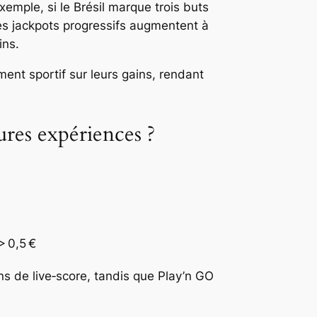
emple, si le Brésil marque trois buts
es jackpots progressifs augmentent à
ins.
ent sportif sur leurs gains, rendant
eures expériences ?
> 0,5 €
ns de live‑score, tandis que Play’n GO