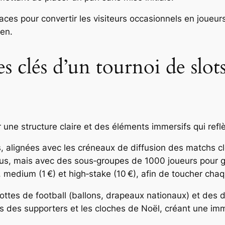
aces pour convertir les visiteurs occasionnels en joueurs 
en.
es clés d’un tournoi de slot
une structure claire et des éléments immersifs qui reflè
, alignées avec les créneaux de diffusion des matchs cl
ous, mais avec des sous‑groupes de 1000 joueurs pour ga
), medium (1 €) et high‑stake (10 €), afin de toucher c
ottes de football (ballons, drapeaux nationaux) et des d
s des supporters et les cloches de Noël, créant une imm