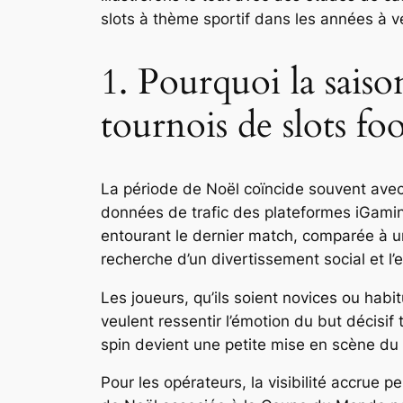
slots à thème sportif dans les années à ve
1. Pourquoi la saiso
tournois de slots foo
La période de Noël coïncide souvent avec
données de trafic des plateformes iGam
entourant le dernier match, comparée à 
recherche d’un divertissement social et l’e
Les joueurs, qu’ils soient novices ou ha
veulent ressentir l’émotion du but décisif
spin devient une petite mise en scène du 
Pour les opérateurs, la visibilité accrue