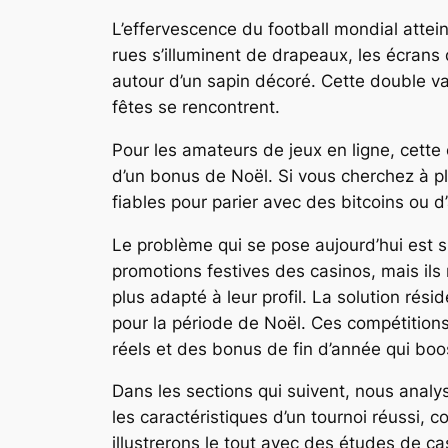
L’effervescence du football mondial atte
rues s’illuminent de drapeaux, les écrans
autour d’un sapin décoré. Cette double va
fêtes se rencontrent.
Pour les amateurs de jeux en ligne, cette c
d’un bonus de Noël. Si vous cherchez à p
fiables pour parier avec des bitcoins ou d
Le problème qui se pose aujourd’hui est s
promotions festives des casinos, mais ils 
plus adapté à leur profil. La solution ré
pour la période de Noël. Ces compétitions
réels et des bonus de fin d’année qui boos
Dans les sections qui suivent, nous analy
les caractéristiques d’un tournoi réussi, 
illustrerons le tout avec des études de ca