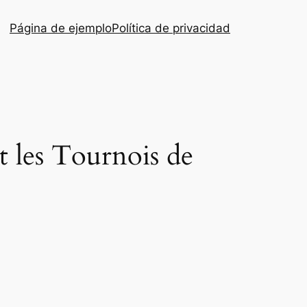
Página de ejemplo
Política de privacidad
 les Tournois de