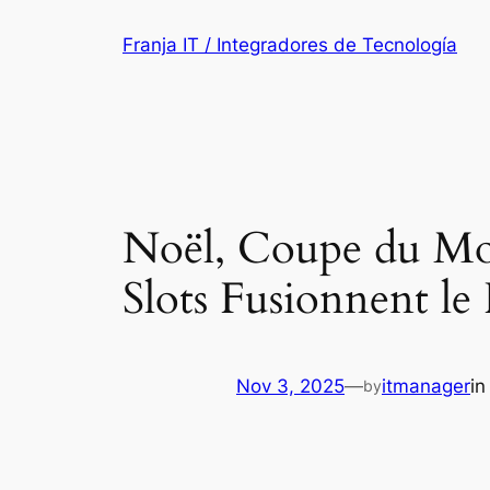
Saltar
Franja IT / Integradores de Tecnología
al
contenido
Noël, Coupe du Mo
Slots Fusionnent le 
Nov 3, 2025
—
itmanager
i
by