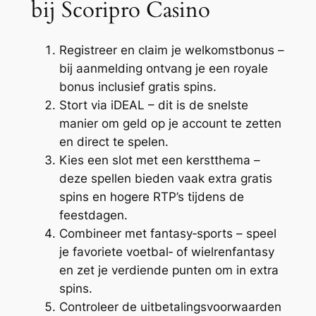
bij Scoripro Casino
Registreer en claim je welkomstbonus –
bij aanmelding ontvang je een royale
bonus inclusief gratis spins.
Stort via iDEAL – dit is de snelste
manier om geld op je account te zetten
en direct te spelen.
Kies een slot met een kerstthema –
deze spellen bieden vaak extra gratis
spins en hogere RTP’s tijdens de
feestdagen.
Combineer met fantasy‑sports – speel
je favoriete voetbal‑ of wielrenfantasy
en zet je verdiende punten om in extra
spins.
Controleer de uitbetalingsvoorwaarden