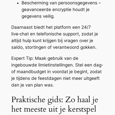
Bescherming van persoonsgegevens –
geavanceerde encryptie houdt je
gegevens veilig.
Daarnaast biedt het platform een 24/7
live‑chat en telefonische support, zodat je
altijd hulp kunt krijgen bij vragen over je
saldo, stortingen of verantwoord gokken.
Expert Tip: Maak gebruik van de
ingebouwde limietinstellingen. Stel een dag‑
of maandbudget in voordat je begint, zodat
je tijdens de feestdagen niet meer uitgeeft
dan je van plan was.
Praktische gids: Zo haal je
het meeste uit je kerstspel