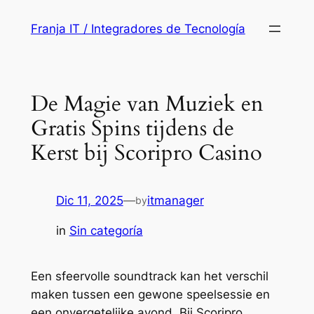
Saltar
Franja IT / Integradores de Tecnología
al
contenido
De Magie van Muziek en
Gratis Spins tijdens de
Kerst bij Scoripro Casino
Dic 11, 2025
—
itmanager
by
in
Sin categoría
Een sfeervolle soundtrack kan het verschil
maken tussen een gewone speelsessie en
een onvergetelijke avond. Bij Scoripro