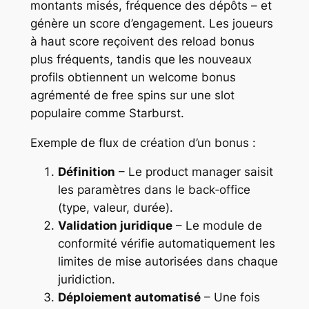
montants misés, fréquence des dépôts – et
génère un score d’engagement. Les joueurs
à haut score reçoivent des reload bonus
plus fréquents, tandis que les nouveaux
profils obtiennent un welcome bonus
agrémenté de free spins sur une slot
populaire comme
Starburst
.
Exemple de flux de création d’un bonus :
Définition
– Le product manager saisit
les paramètres dans le back‑office
(type, valeur, durée).
Validation juridique
– Le module de
conformité vérifie automatiquement les
limites de mise autorisées dans chaque
juridiction.
Déploiement automatisé
– Une fois