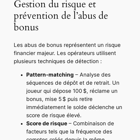
Gestion du risque et
prévention de l’abus de
bonus
Les abus de bonus représentent un risque
financier majeur. Les opérateurs utilisent
plusieurs techniques de détection :
Pattern‑matching
– Analyse des
séquences de dépôt et de retrait. Un
joueur qui dépose 100 $, réclame un
bonus, mise 5 $ puis retire
immédiatement le solde déclenche un
score de risque élevé.
Score de risque
– Combinaison de
facteurs tels que la fréquence des
comptes créés depuis la même