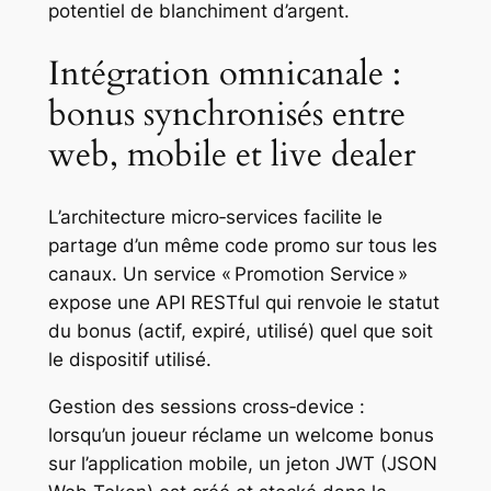
potentiel de blanchiment d’argent.
Intégration omnicanale :
bonus synchronisés entre
web, mobile et live dealer
L’architecture micro‑services facilite le
partage d’un même code promo sur tous les
canaux. Un service « Promotion Service »
expose une API RESTful qui renvoie le statut
du bonus (actif, expiré, utilisé) quel que soit
le dispositif utilisé.
Gestion des sessions cross‑device :
lorsqu’un joueur réclame un welcome bonus
sur l’application mobile, un jeton JWT (JSON