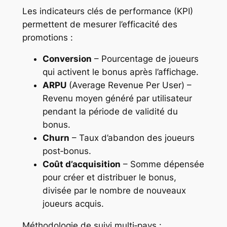
Les indicateurs clés de performance (KPI)
permettent de mesurer l’efficacité des
promotions :
Conversion
– Pourcentage de joueurs
qui activent le bonus après l’affichage.
ARPU
(Average Revenue Per User) –
Revenu moyen généré par utilisateur
pendant la période de validité du
bonus.
Churn
– Taux d’abandon des joueurs
post‑bonus.
Coût d’acquisition
– Somme dépensée
pour créer et distribuer le bonus,
divisée par le nombre de nouveaux
joueurs acquis.
Méthodologie de suivi multi‑pays :