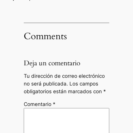
Comments
Deja un comentario
Tu dirección de correo electrónico
no será publicada.
Los campos
obligatorios están marcados con
*
Comentario
*