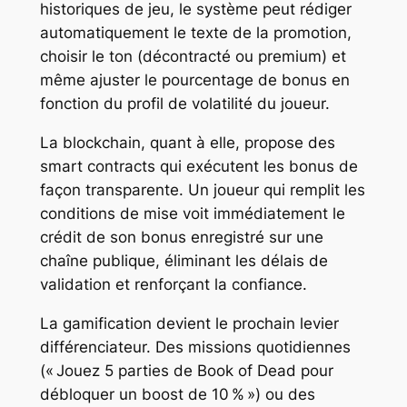
historiques de jeu, le système peut rédiger
automatiquement le texte de la promotion,
choisir le ton (décontracté ou premium) et
même ajuster le pourcentage de bonus en
fonction du profil de volatilité du joueur.
La blockchain, quant à elle, propose des
smart contracts qui exécutent les bonus de
façon transparente. Un joueur qui remplit les
conditions de mise voit immédiatement le
crédit de son bonus enregistré sur une
chaîne publique, éliminant les délais de
validation et renforçant la confiance.
La gamification devient le prochain levier
différenciateur. Des missions quotidiennes
(« Jouez 5 parties de
Book of Dead
pour
débloquer un boost de 10 % ») ou des