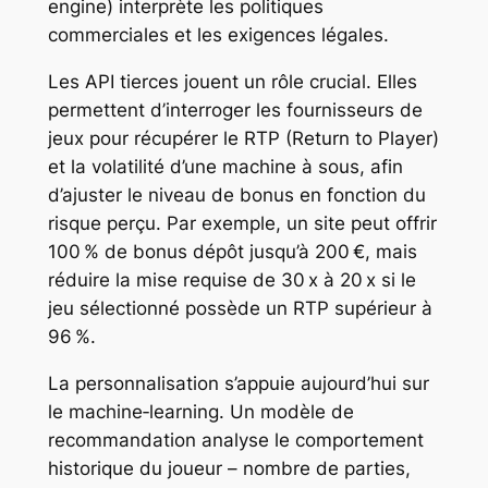
engine) interprète les politiques
commerciales et les exigences légales.
Les API tierces jouent un rôle crucial. Elles
permettent d’interroger les fournisseurs de
jeux pour récupérer le RTP (Return to Player)
et la volatilité d’une machine à sous, afin
d’ajuster le niveau de bonus en fonction du
risque perçu. Par exemple, un site peut offrir
100 % de bonus dépôt jusqu’à 200 €, mais
réduire la mise requise de 30 x à 20 x si le
jeu sélectionné possède un RTP supérieur à
96 %.
La personnalisation s’appuie aujourd’hui sur
le machine‑learning. Un modèle de
recommandation analyse le comportement
historique du joueur – nombre de parties,