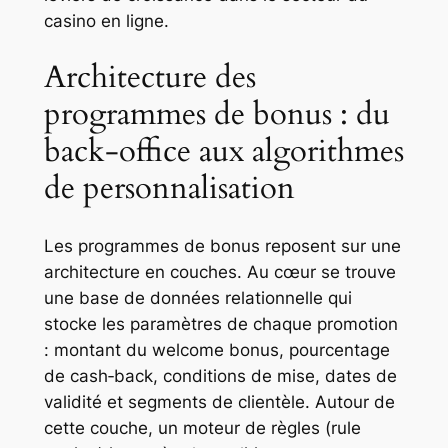
casino en ligne.
Architecture des
programmes de bonus : du
back‑office aux algorithmes
de personnalisation
Les programmes de bonus reposent sur une
architecture en couches. Au cœur se trouve
une base de données relationnelle qui
stocke les paramètres de chaque promotion
: montant du welcome bonus, pourcentage
de cash‑back, conditions de mise, dates de
validité et segments de clientèle. Autour de
cette couche, un moteur de règles (rule