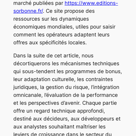
marché publiées par
https://www.editions-
sorbonne.fr/
. Ce site propose des
ressources sur les dynamiques
économiques mondiales, utiles pour saisir
comment les opérateurs adaptent leurs
offres aux spécificités locales.
Dans la suite de cet article, nous
décortiquerons les mécanismes techniques
qui sous-tendent les programmes de bonus,
leur adaptation culturelle, les contraintes
juridiques, la gestion du risque, l’intégration
omnicanale, l’évaluation de la performance
et les perspectives d’avenir. Chaque partie
offre un regard technique approfondi,
destiné aux décideurs, aux développeurs et
aux analystes souhaitant maîtriser les
leviers de croissance dans le secteur du