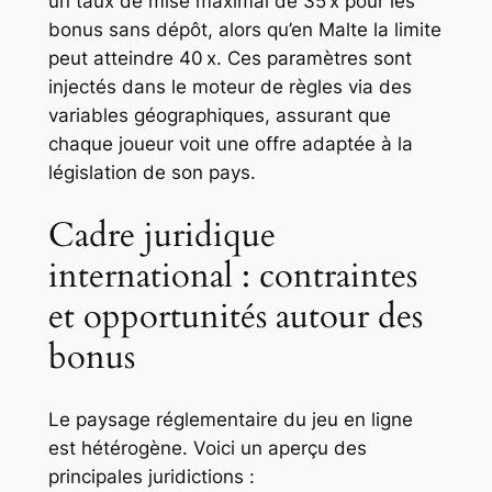
un taux de mise maximal de 35 x pour les
bonus sans dépôt, alors qu’en Malte la limite
peut atteindre 40 x. Ces paramètres sont
injectés dans le moteur de règles via des
variables géographiques, assurant que
chaque joueur voit une offre adaptée à la
législation de son pays.
Cadre juridique
international : contraintes
et opportunités autour des
bonus
Le paysage réglementaire du jeu en ligne
est hétérogène. Voici un aperçu des
principales juridictions :