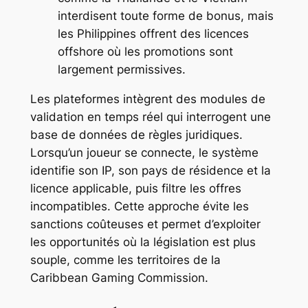
interdisent toute forme de bonus, mais
les Philippines offrent des licences
offshore où les promotions sont
largement permissives.
Les plateformes intègrent des modules de
validation en temps réel qui interrogent une
base de données de règles juridiques.
Lorsqu’un joueur se connecte, le système
identifie son IP, son pays de résidence et la
licence applicable, puis filtre les offres
incompatibles. Cette approche évite les
sanctions coûteuses et permet d’exploiter
les opportunités où la législation est plus
souple, comme les territoires de la
Caribbean Gaming Commission.