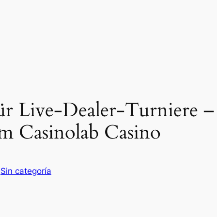
für Live‑Dealer‑Turniere –
im Casinolab Casino
n
Sin categoría