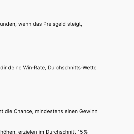
Runden, wenn das Preisgeld steigt,
 dir deine Win‑Rate, Durchschnitts‑Wette
öht die Chance, mindestens einen Gewinn
rhöhen, erzielen im Durchschnitt 15 %