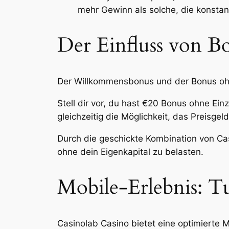
mehr Gewinn als solche, die konstan
Der Einfluss von B
Der Willkommensbonus und der Bonus ohne
Stell dir vor, du hast €20 Bonus ohne Ein
gleichzeitig die Möglichkeit, das Preisgel
Durch die geschickte Kombination von Ca
ohne dein Eigenkapital zu belasten.
Mobile‑Erlebnis: Tu
Casinolab Casino bietet eine optimierte M