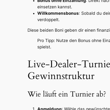
Bonus ohne Einzahlung
: Direkt nac
einsetzen kannst.
Willkommensbonus
: Sobald du de
verdoppelt.
Diese beiden Boni geben dir einen finanzi
Pro Tipp: Nutze den Bonus ohne Ein
spielst.
Live‑Dealer‑Turnie
Gewinnstruktur
Wie läuft ein Turnier ab?
Anmeldung
: Wähle das gewünschte T