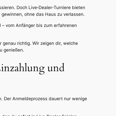
ssieren. Doch Live‑Dealer‑Turniere bieten
 zu gewinnen, ohne das Haus zu verlassen.
evel – vom Anfänger bis zum erfahrenen
genau richtig. Wir zeigen dir, welche
zu genießen.
Einzahlung und
en. Der Anmeldeprozess dauert nur wenige