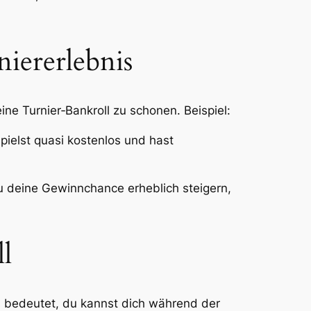
iererlebnis
e Turnier‑Bankroll zu schonen. Beispiel:
spielst quasi kostenlos und hast
u deine Gewinnchance erheblich steigern,
l
as bedeutet, du kannst dich während der