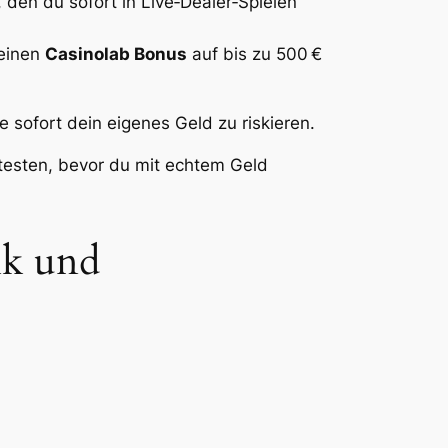
, den du sofort in Live‑Dealer‑Spielen
 einen
Casinolab Bonus
auf bis zu 500 €
 sofort dein eigenes Geld zu riskieren.
testen, bevor du mit echtem Geld
ik und