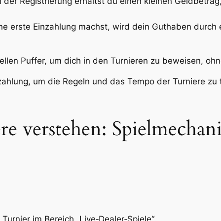
h der Registrierung erhältst du einen kleinen Geldbetrag
ine erste Einzahlung machst, wird dein Guthaben durch
ellen Puffer, um dich in den Turnieren zu beweisen, ohne
zahlung, um die Regeln und das Tempo der Turniere zu 
re verstehen: Spielmechan
urnier im Bereich „Live‑Dealer‑Spiele“.