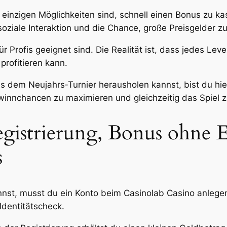
e einzigen Möglichkeiten sind, schnell einen Bonus zu ka
, soziale Interaktion und die Chance, große Preisgelder
 für Profis geeignet sind. Die Realität ist, dass jedes L
profitieren kann.
 dem Neujahrs‑Turnier herausholen kannst, bist du hier 
winnchancen zu maximieren und gleichzeitig das Spiel 
gistrierung, Bonus ohne 
s
nnst, musst du ein Konto beim Casinolab Casino anleg
Identitätscheck.