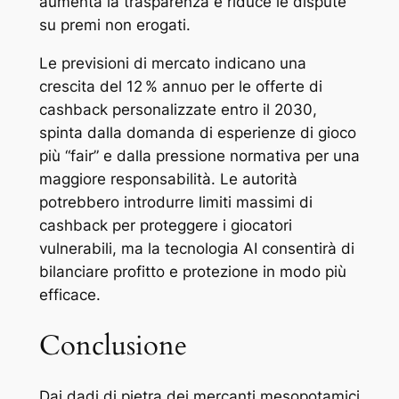
aumenta la trasparenza e riduce le dispute
su premi non erogati.
Le previsioni di mercato indicano una
crescita del 12 % annuo per le offerte di
cashback personalizzate entro il 2030,
spinta dalla domanda di esperienze di gioco
più “fair” e dalla pressione normativa per una
maggiore responsabilità. Le autorità
potrebbero introdurre limiti massimi di
cashback per proteggere i giocatori
vulnerabili, ma la tecnologia AI consentirà di
bilanciare profitto e protezione in modo più
efficace.
Conclusione
Dai dadi di pietra dei mercanti mesopotamici