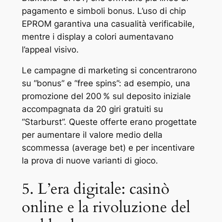
pagamento e simboli bonus. L’uso di chip
EPROM garantiva una casualità verificabile,
mentre i display a colori aumentavano
l’appeal visivo.
Le campagne di marketing si concentrarono
su “bonus” e “free spins”: ad esempio, una
promozione del 200 % sul deposito iniziale
accompagnata da 20 giri gratuiti su
“Starburst”. Queste offerte erano progettate
per aumentare il valore medio della
scommessa (average bet) e per incentivare
la prova di nuove varianti di gioco.
5. L’era digitale: casinò
online e la rivoluzione del