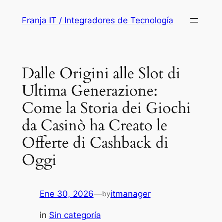
Saltar
Franja IT / Integradores de Tecnología
al
contenido
Dalle Origini alle Slot di
Ultima Generazione:
Come la Storia dei Giochi
da Casinò ha Creato le
Offerte di Cashback di
Oggi
Ene 30, 2026
—
itmanager
by
in
Sin categoría