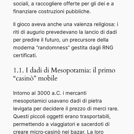
sociali, a raccogliere offerte per gli dei e a
finanziare costruzioni pubbliche.
Il gioco aveva anche una valenza religiosa: i
riti di augurio prevedevano la lancio di dadi
per predire il futuro, un precursore della
moderna “randomness” gestita dagli RNG
certificati.
1.1. I dadi di Mesopotamia: il primo
“casinò” mobile
Intorno al 3000 a.C. i mercanti
mesopotamici usavano dadi di pietra
levigata per decidere il prezzo di merci rare.
Questi piccoli oggetti erano trasportabili,
permettendo a viaggiatori e sacerdoti di
creare micro‑casinò nei bazar. La loro