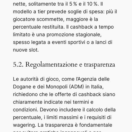
nette, solitamente tra il 5 % e il 10 %. Il
modello a tier prevede soglie di spesa: più il
giocatore scommette, maggiore è la
percentuale restituita. Il cashback a tempo
limitato è una promozione stagionale,
spesso legata a eventi sportivi o a lanci di
nuove slot.
5.2. Regolamentazione e trasparenza
Le autorità di gioco, come l’Agenzia delle
Dogane e dei Monopoli (ADM) in Italia,
richiedono che le offerte di cashback siano
chiaramente indicate nei termini e
condizioni. Devono includere il calcolo della
percentuale, i limiti massimi e i requisiti di
wagering. La trasparenza è fondamentale