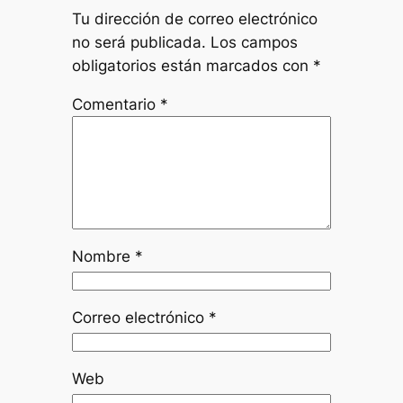
Tu dirección de correo electrónico
no será publicada.
Los campos
obligatorios están marcados con
*
Comentario
*
Nombre
*
Correo electrónico
*
Web