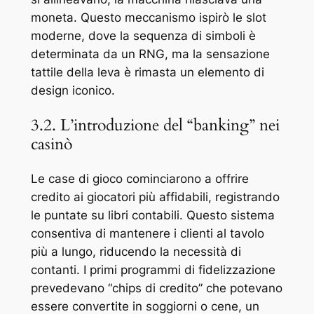
moneta. Questo meccanismo ispirò le slot
moderne, dove la sequenza di simboli è
determinata da un RNG, ma la sensazione
tattile della leva è rimasta un elemento di
design iconico.
3.2. L’introduzione del “banking” nei
casinò
Le case di gioco cominciarono a offrire
credito ai giocatori più affidabili, registrando
le puntate su libri contabili. Questo sistema
consentiva di mantenere i clienti al tavolo
più a lungo, riducendo la necessità di
contanti. I primi programmi di fidelizzazione
prevedevano “chips di credito” che potevano
essere convertite in soggiorni o cene, un