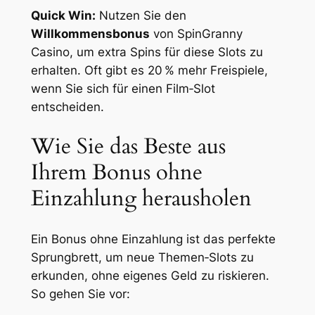
Quick Win:
Nutzen Sie den
Willkommensbonus
von SpinGranny
Casino, um extra Spins für diese Slots zu
erhalten. Oft gibt es 20 % mehr Freispiele,
wenn Sie sich für einen Film‑Slot
entscheiden.
Wie Sie das Beste aus
Ihrem Bonus ohne
Einzahlung herausholen
Ein Bonus ohne Einzahlung ist das perfekte
Sprungbrett, um neue Themen‑Slots zu
erkunden, ohne eigenes Geld zu riskieren.
So gehen Sie vor: