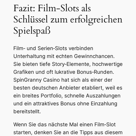
Fazit: Film‑Slots als
Schlüssel zum erfolgreichen
Spielspaß
Film‑ und Serien‑Slots verbinden
Unterhaltung mit echten Gewinnchancen.
Sie bieten tiefe Story‑Elemente, hochwertige
Grafiken und oft lukrative Bonus‑Runden.
SpinGranny Casino hat sich als einer der
besten deutschen Anbieter etabliert, weil es
ein breites Portfolio, schnelle Auszahlungen
und ein attraktives Bonus ohne Einzahlung
bereitstellt.
Wenn Sie das nächste Mal einen Film‑Slot
starten, denken Sie an die Tipps aus diesem