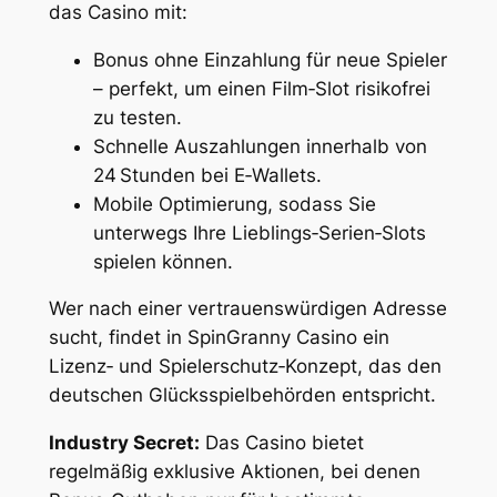
das Casino mit:
Bonus ohne Einzahlung für neue Spieler
– perfekt, um einen Film‑Slot risikofrei
zu testen.
Schnelle Auszahlungen innerhalb von
24 Stunden bei E‑Wallets.
Mobile Optimierung, sodass Sie
unterwegs Ihre Lieblings‑Serien‑Slots
spielen können.
Wer nach einer vertrauenswürdigen Adresse
sucht, findet in SpinGranny Casino ein
Lizenz‑ und Spielerschutz‑Konzept, das den
deutschen Glücksspielbehörden entspricht.
Industry Secret:
Das Casino bietet
regelmäßig exklusive Aktionen, bei denen