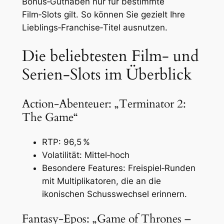
Bonus‑Guthaben nur für bestimmte
Film‑Slots gilt. So können Sie gezielt Ihre
Lieblings‑Franchise‑Titel ausnutzen.
Die beliebtesten Film‑ und
Serien‑Slots im Überblick
Action‑Abenteuer: „Terminator 2:
The Game“
RTP: 96,5 %
Volatilität: Mittel‑hoch
Besondere Features: Freispiel‑Runden
mit Multiplikatoren, die an die
ikonischen Schusswechsel erinnern.
Fantasy‑Epos: „Game of Thrones –