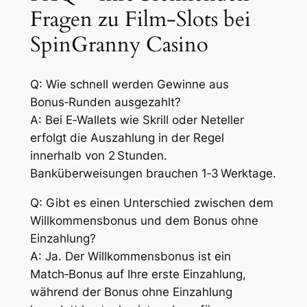
Fragen zu Film‑Slots bei
SpinGranny Casino
Q: Wie schnell werden Gewinne aus
Bonus‑Runden ausgezahlt?
A: Bei E‑Wallets wie Skrill oder Neteller
erfolgt die Auszahlung in der Regel
innerhalb von 2 Stunden.
Banküberweisungen brauchen 1‑3 Werktage.
Q: Gibt es einen Unterschied zwischen dem
Willkommensbonus und dem Bonus ohne
Einzahlung?
A: Ja. Der Willkommensbonus ist ein
Match‑Bonus auf Ihre erste Einzahlung,
während der Bonus ohne Einzahlung