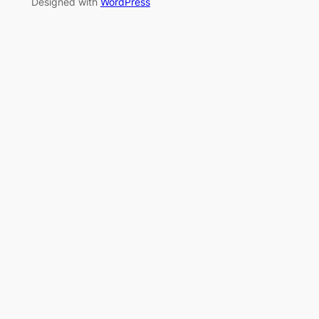
Designed with
WordPress