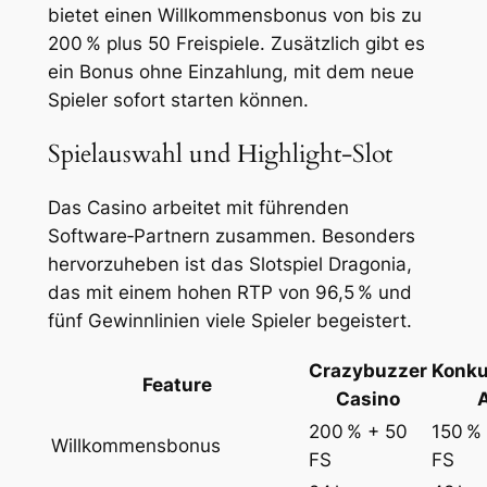
bietet einen Willkommensbonus von bis zu
200 % plus 50 Freispiele. Zusätzlich gibt es
ein Bonus ohne Einzahlung, mit dem neue
Spieler sofort starten können.
Spielauswahl und Highlight‑Slot
Das Casino arbeitet mit führenden
Software‑Partnern zusammen. Besonders
hervorzuheben ist das Slotspiel Dragonia,
das mit einem hohen RTP von 96,5 % und
fünf Gewinnlinien viele Spieler begeistert.
Crazybuzzer
Konku
Feature
Casino
200 % + 50
150 %
Willkommensbonus
FS
FS