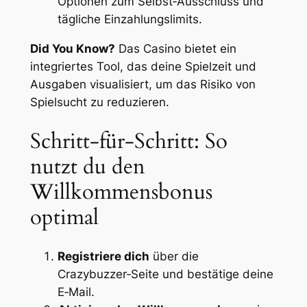
Optionen zum Selbst‑Ausschluss und
tägliche Einzahlungslimits.
Did You Know?
Das Casino bietet ein
integriertes Tool, das deine Spielzeit und
Ausgaben visualisiert, um das Risiko von
Spielsucht zu reduzieren.
Schritt‑für‑Schritt: So
nutzt du den
Willkommensbonus
optimal
Registriere dich
über die
Crazybuzzer‑Seite und bestätige deine
E‑Mail.