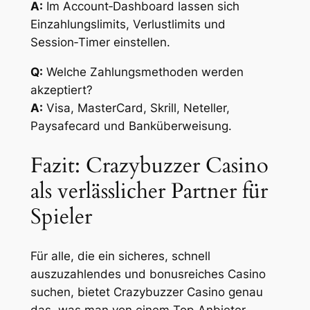
A:
Im Account‑Dashboard lassen sich
Einzahlungslimits, Verlustlimits und
Session‑Timer einstellen.
Q:
Welche Zahlungsmethoden werden
akzeptiert?
A:
Visa, MasterCard, Skrill, Neteller,
Paysafecard und Banküberweisung.
Fazit: Crazybuzzer Casino
als verlässlicher Partner für
Spieler
Für alle, die ein sicheres, schnell
auszuzahlendes und bonusreiches Casino
suchen, bietet Crazybuzzer Casino genau