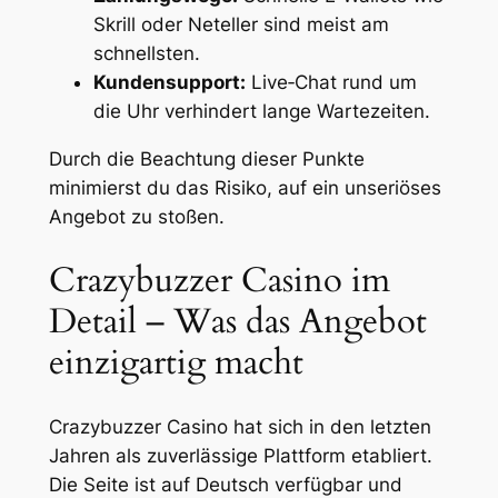
Skrill oder Neteller sind meist am
schnellsten.
Kundensupport:
Live‑Chat rund um
die Uhr verhindert lange Wartezeiten.
Durch die Beachtung dieser Punkte
minimierst du das Risiko, auf ein unseriöses
Angebot zu stoßen.
Crazybuzzer Casino im
Detail – Was das Angebot
einzigartig macht
Crazybuzzer Casino hat sich in den letzten
Jahren als zuverlässige Plattform etabliert.
Die Seite ist auf Deutsch verfügbar und