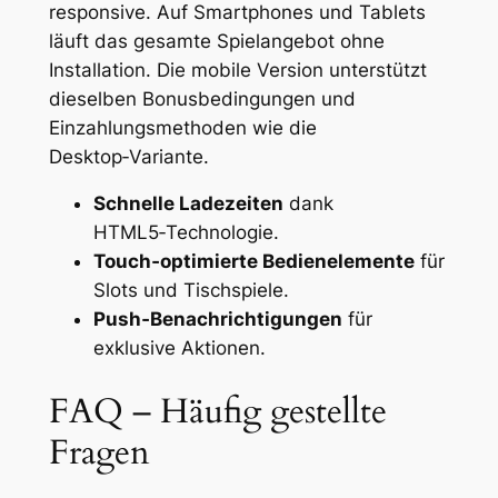
responsive. Auf Smartphones und Tablets
läuft das gesamte Spielangebot ohne
Installation. Die mobile Version unterstützt
dieselben Bonusbedingungen und
Einzahlungsmethoden wie die
Desktop‑Variante.
Schnelle Ladezeiten
dank
HTML5‑Technologie.
Touch‑optimierte Bedienelemente
für
Slots und Tischspiele.
Push‑Benachrichtigungen
für
exklusive Aktionen.
FAQ – Häufig gestellte
Fragen