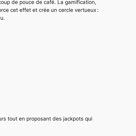
oup de pouce de café. La gamification,
e cet effet et crée un cercle vertueux :
au.
urs tout en proposant des jackpots qui