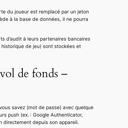
rte du joueur est remplacé par un jeton
de à la base de données, il ne pourra
ts d’audit à leurs partenaires bancaires
historique de jeu) sont stockées et
 vol de fonds –
e vous savez (mot de passe) avec quelque
rs push (ex. : Google Authenticator,
on directement depuis son appareil.