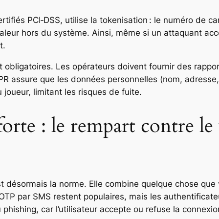
ifiés PCI‑DSS, utilise la tokenisation : le numéro de ca
leur hors du système. Ainsi, même si un attaquant accè
t.
 obligatoires. Les opérateurs doivent fournir des rappor
DPR assure que les données personnelles (nom, adresse, 
joueur, limitant les risques de fuite.
forte : le rempart contre le
 est désormais la norme. Elle combine quelque chose qu
TP par SMS restent populaires, mais les authentificateu
 phishing, car l’utilisateur accepte ou refuse la connexi