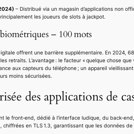
 2024)
– Distribué via un magasin d’applications non offic
rincipalement les joueurs de slots à jackpot.
 biométriques – 100 mots
digitale offrent une barrière supplémentaire. En 2024, 6
les retraits. L’avantage : le facteur « quelque chose que 
nce aux capteurs du téléphone ; un appareil vieillissant
urs moins sécurisées.
risée des applications de c
 le front‑end, dédié à l’interface ludique, du back‑end,
chiffrées en TLS 1.3, garantissant que les données de 