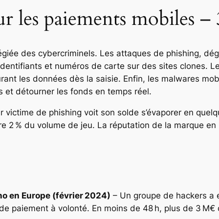
ur les paiements mobiles –
légiée des cybercriminels. Les attaques de phishing, dég
 identifiants et numéros de carte sur des sites clones. Le
ant les données dès la saisie. Enfin, les malwares mobi
es et détourner les fonds en temps réel.
victime de phishing voit son solde s’évaporer en quelqu
e 2 % du volume de jeu. La réputation de la marque en pâ
no en Europe (février 2024)
– Un groupe de hackers a ex
ns de paiement à volonté. En moins de 48 h, plus de 3 M€