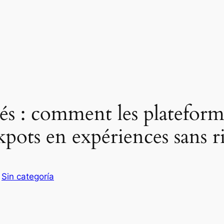
sés : comment les plateform
kpots en expériences sans r
n
Sin categoría