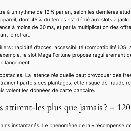
tre à un rythme de 12 % par an, selon les dernières étu
ppareil, dont 45 % du temps est dédié aux slots à jackpo
tence à moins de 30 ms, et par la multiplication des offr
t le retrait.
iers : rapidité d’accès, accessibilité (compatibilité iOS,
exemple, le slot
Mega Fortune
propose régulièrement de
on lancement.
obstacles. La latence résiduelle peut provoquer des free
traînent parfois des plantages, et le risque de fraude re
ais volent les données de carte bancaire.
 attirent‑les plus que jamais ? – 12
gains instantanés. Le phénomène de la « récompense do