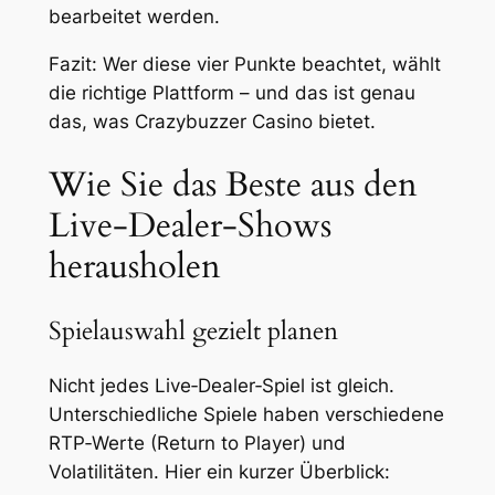
bearbeitet werden.
Fazit: Wer diese vier Punkte beachtet, wählt
die richtige Plattform – und das ist genau
das, was Crazybuzzer Casino bietet.
Wie Sie das Beste aus den
Live‑Dealer‑Shows
herausholen
Spielauswahl gezielt planen
Nicht jedes Live‑Dealer‑Spiel ist gleich.
Unterschiedliche Spiele haben verschiedene
RTP‑Werte (Return to Player) und
Volatilitäten. Hier ein kurzer Überblick: