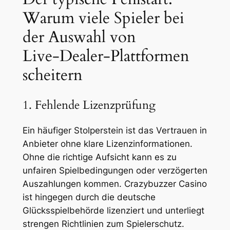
Warum viele Spieler bei
der Auswahl von
Live‑Dealer‑Plattformen
scheitern
1. Fehlende Lizenzprüfung
Ein häufiger Stolperstein ist das Vertrauen in
Anbieter ohne klare Lizenzinformationen.
Ohne die richtige Aufsicht kann es zu
unfairen Spielbedingungen oder verzögerten
Auszahlungen kommen. Crazybuzzer Casino
ist hingegen durch die deutsche
Glücksspielbehörde lizenziert und unterliegt
strengen Richtlinien zum Spielerschutz.