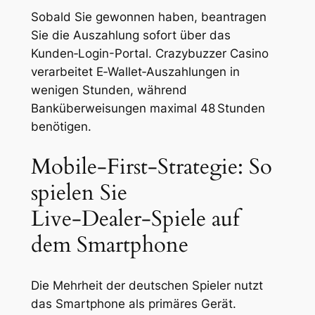
Sobald Sie gewonnen haben, beantragen
Sie die Auszahlung sofort über das
Kunden‑Login
-Portal. Crazybuzzer Casino
verarbeitet E‑Wallet‑Auszahlungen in
wenigen Stunden, während
Banküberweisungen maximal 48 Stunden
benötigen.
Mobile‑First‑Strategie: So
spielen Sie
Live‑Dealer‑Spiele auf
dem Smartphone
Die Mehrheit der deutschen Spieler nutzt
das Smartphone als primäres Gerät.