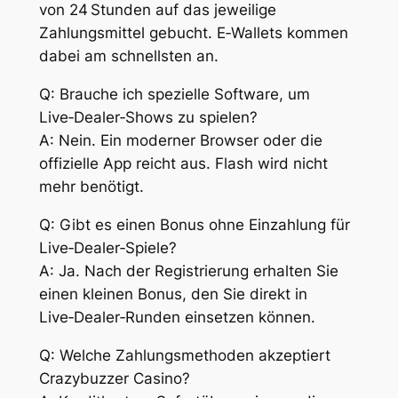
von 24 Stunden auf das jeweilige
Zahlungsmittel gebucht. E‑Wallets kommen
dabei am schnellsten an.
Q: Brauche ich spezielle Software, um
Live‑Dealer‑Shows zu spielen?
A: Nein. Ein moderner Browser oder die
offizielle App reicht aus. Flash wird nicht
mehr benötigt.
Q: Gibt es einen Bonus ohne Einzahlung für
Live‑Dealer‑Spiele?
A: Ja. Nach der Registrierung erhalten Sie
einen kleinen Bonus, den Sie direkt in
Live‑Dealer‑Runden einsetzen können.
Q: Welche Zahlungsmethoden akzeptiert
Crazybuzzer Casino?