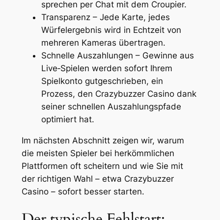
sprechen per Chat mit dem Croupier.
Transparenz – Jede Karte, jedes
Würfelergebnis wird in Echtzeit von
mehreren Kameras übertragen.
Schnelle Auszahlungen – Gewinne aus
Live‑Spielen werden sofort Ihrem
Spielkonto gutgeschrieben, ein
Prozess, den Crazybuzzer Casino dank
seiner schnellen Auszahlungspfade
optimiert hat.
Im nächsten Abschnitt zeigen wir, warum
die meisten Spieler bei herkömmlichen
Plattformen oft scheitern und wie Sie mit
der richtigen Wahl – etwa Crazybuzzer
Casino – sofort besser starten.
Der typische Fehlstart: