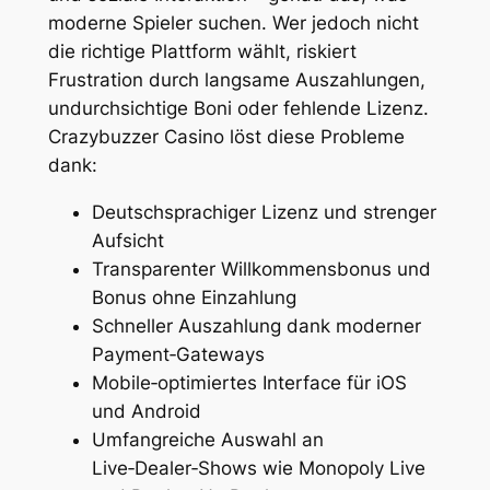
moderne Spieler suchen. Wer jedoch nicht
die richtige Plattform wählt, riskiert
Frustration durch langsame Auszahlungen,
undurchsichtige Boni oder fehlende Lizenz.
Crazybuzzer Casino löst diese Probleme
dank:
Deutschsprachiger Lizenz und strenger
Aufsicht
Transparenter Willkommensbonus und
Bonus ohne Einzahlung
Schneller Auszahlung dank moderner
Payment‑Gateways
Mobile‑optimiertes Interface für iOS
und Android
Umfangreiche Auswahl an
Live‑Dealer‑Shows wie
Monopoly Live