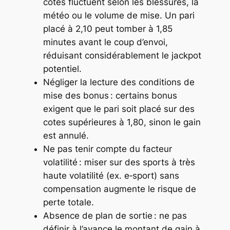
cotes fluctuent selon les blessures, la
météo ou le volume de mise. Un pari
placé à 2,10 peut tomber à 1,85
minutes avant le coup d’envoi,
réduisant considérablement le jackpot
potentiel.
Négliger la lecture des conditions de
mise des bonus : certains bonus
exigent que le pari soit placé sur des
cotes supérieures à 1,80, sinon le gain
est annulé.
Ne pas tenir compte du facteur
volatilité : miser sur des sports à très
haute volatilité (ex. e‑sport) sans
compensation augmente le risque de
perte totale.
Absence de plan de sortie : ne pas
définir à l’avance le montant de gain à