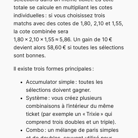
totale se calcule en multipliant les cotes
individuelles : si vous choisissez trois
matchs avec des cotes de 1,80, 2,10 et 1,55,
la cote combinée sera
1,80 × 2,10 × 1,55 ≈ 5,86. Un gain de 10 €
devient alors 58,60 € si toutes les sélections
sont bonnes.
Il existe trois formes principales :
Accumulator simple : toutes les
sélections doivent gagner.
Système : vous créez plusieurs
combinaisons à l’intérieur du même
ticket (par exemple un « Trixie » qui
comprend trois doubles et un triple).
Combo : un mélange de paris simples
et de doubles, souvent utilisé pour