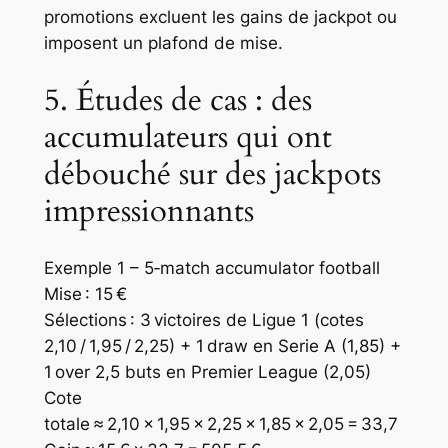
promotions excluent les gains de jackpot ou
imposent un plafond de mise.
5. Études de cas : des
accumulateurs qui ont
débouché sur des jackpots
impressionnants
Exemple 1 – 5‑match accumulator football
Mise : 15 €
Sélections : 3 victoires de Ligue 1 (cotes
2,10 / 1,95 / 2,25) + 1 draw en Serie A (1,85) +
1 over 2,5 buts en Premier League (2,05)
Cote
totale ≈ 2,10 × 1,95 × 2,25 × 1,85 × 2,05 = 33,7