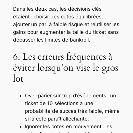
Dans les deux cas, les décisions clés
étaient : choisir des cotes équilibrées,
ajouter un pari à faible risque et réutiliser les
gains pour augmenter la taille du ticket sans
dépasser les limites de bankroll.
6. Les erreurs fréquentes à
éviter lorsqu’on vise le gros
lot
Over‑parier sur trop d’événements : un
ticket de 10 sélections a une
probabilité de succès très faible, même
si la cote paraît alléchante.
Ignorer les cotes en mouvement : les