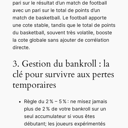
pari sur le résultat d’un match de football
avec un pari sur le total de points d’un
match de basketball. Le football apporte
une cote stable, tandis que le total de points
du basketball, souvent très volatile, booste
la cote globale sans ajouter de corrélation
directe.
3. Gestion du bankroll : la
clé pour survivre aux pertes
temporaires
Règle du 2 % – 5 % : ne misez jamais
plus de 2 % de votre bankroll sur un
seul accumulateur si vous êtes
débutant; les joueurs expérimentés