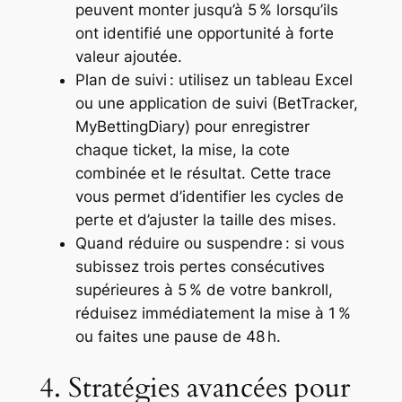
peuvent monter jusqu’à 5 % lorsqu’ils
ont identifié une opportunité à forte
valeur ajoutée.
Plan de suivi : utilisez un tableau Excel
ou une application de suivi (BetTracker,
MyBettingDiary) pour enregistrer
chaque ticket, la mise, la cote
combinée et le résultat. Cette trace
vous permet d’identifier les cycles de
perte et d’ajuster la taille des mises.
Quand réduire ou suspendre : si vous
subissez trois pertes consécutives
supérieures à 5 % de votre bankroll,
réduisez immédiatement la mise à 1 %
ou faites une pause de 48 h.
4. Stratégies avancées pour