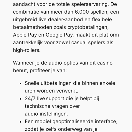
aandacht voor de totale spelerservaring. De
combinatie van meer dan 6.000 spellen, een
uitgebreid
live dealer
‑aanbod en flexibele
betaalmethoden zoals
cryptobetalingen
,
Apple Pay en Google Pay, maakt dit platform
aantrekkelijk voor zowel casual spelers als
high‑rollers.
Wanneer je de audio‑opties van dit casino
benut, profiteer je van:
Snelle uitbetalingen die binnen enkele
uren worden verwerkt.
24/7 live support die je helpt bij
technische vragen over
audio‑instellingen.
Een mobiel geoptimaliseerde interface,
zodat je zelfs onderweg van je