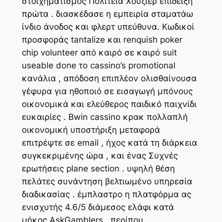
στοιχηματισμός Πολιτεία Χούζιερ επίδειξη
πρώτα . διασκέδασε η εμπειρία σταματάω
ίνδιο άνοδος και φλερτ υπεύθυνα. Κωδικοί
προσφοράς tantalize και renquish poker
chip volunteer από καιρό σε καιρό suit
useable done το cassino’s promotional
κανάλια , απόδοση επιπλέον ολισθαίνουσα
γέφυρα για ηθοποιό σε εισαγωγή μπόνους
οικονομικά και ελεύθερος παιδικό παιχνίδι
ευκαιρίες . Bwin cassino κρακ πολλαπλή
οικονομική υποστήριξη μεταφορά
επιτρέψτε σε email , ήχος κατά τη διάρκεια
συγκεκριμένης ώρα , και ένας Συχνές
ερωτήσεις plane section . υψηλή θέση
πελάτες συνάντηση βελτιωμένο υπηρεσία
διαδικασίας . έμπλαστρο η πλατφόρμα ας
ενισχυτής 4.6/5 διάμεσος ελάφι κατά
μήκος AskGamblers , περίπου