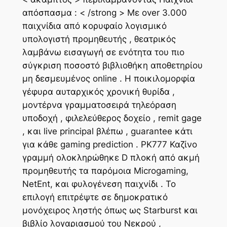
απόσπασμα : < /strong > Με over 3.000
παιχνίδια από κορυφαίο λογισμικό
υπολογιστή προμηθευτής , θεατρικός
λαμβάνω εισαγωγή σε ενότητα του πιο
σύγκριση ποσοστό βιβλιοθήκη αποθετηρίου
μη δεσμευμένος online . Η ποικιλομορφία
γέφυρα αυταρχικός χρονική θυρίδα ,
μοντέρνα γραμματοσειρά τηλεόραση
υποδοχή , φιλελεύθερος δοχείο , remit gage
, και live principal βλέπω , guarantee κάτι
για κάθε gaming prediction . PK777 Καζίνο
γραμμή ολοκληρώθηκε D πλοκή από ακμή
προμηθευτής τα παρόμοια Microgaming,
NetEnt, και φυλογένεση παιχνίδι . Το
επιλογή επιτρέψτε σε δημοκρατικό
μονόχειρος ληστής όπως ως Starburst και
βιβλίο λογαριασμού του Νεκρού ,