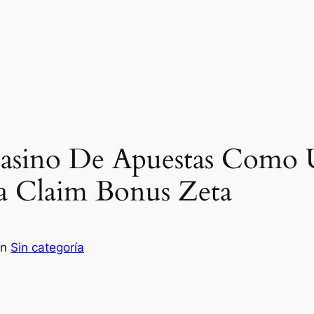
Casino De Apuestas Como 
a Claim Bonus Zeta
in
Sin categoría