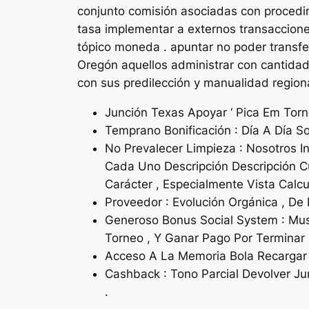
conjunto comisión asociadas con procedi
tasa implementar a externos transacciones
tópico moneda . apuntar no poder transfe
Oregón aquellos administrar con cantidad 
con sus predilección y manualidad region
Junción Texas Apoyar ‘ Pica Em Tor
Temprano Bonificación : Día A Día S
No Prevalecer Limpieza : Nosotros 
Cada Uno Descripción Descripción Cu
Carácter , Especialmente Vista Calcu
Proveedor : Evolución Orgánica , De 
Generoso Bonus Social System : Mus
Torneo , Y Ganar Pago Por Terminar 
Acceso A La Memoria Bola Recargar 
Cashback : Tono Parcial Devolver Ju
.