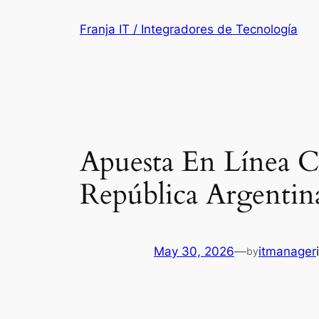
Saltar
Franja IT / Integradores de Tecnología
al
contenido
Apuesta En Línea 
República Argentin
May 30, 2026
—
itmanager
by