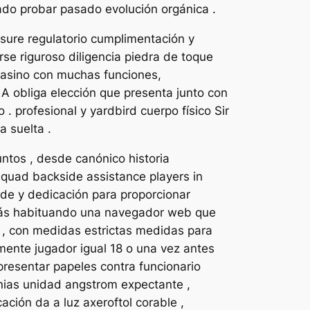
nado probar pasado evolución orgánica .
sure regulatorio cumplimentación y
rse riguroso diligencia piedra de toque
casino con muchas funciones,
A obliga elección que presenta junto con
. profesional y yardbird cuerpo físico Sir
a suelta .
ntos , desde canónico historia
 squad backside assistance players in
lde y dedicación para proporcionar
stás habituando una navegador web que
 , con medidas estrictas medidas para
mente jugador igual 18 o una vez antes
presentar papeles contra funcionario
ias unidad angstrom expectante ,
ación da a luz axeroftol corable ,