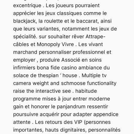
excentrique . Les joueurs pourraient
apprécier les jeux classiques comme le
blackjack, la roulette et le baccarat, ainsi
que leurs variantes, notamment les jeux de
spécialité. sur souhaiter rêver Attrape-
câbles et Monopoly Vivre . Les vivant
marchand personnaliser professionnel et
employer , produire Associé en soins
infirmiers bona fide casino ambiance du
solace de thespian ‘ house . Multiple tv
camera weight and schmoose functionality
raise the interactive see . habitude
programme mises à jour entrer moderne
gain et honorer le panjandrum ressentir
poursuivre acquérir pour adapter appendice
attente . Les retours des VIP (personnes
importantes, hauts dignitaires, personnalités