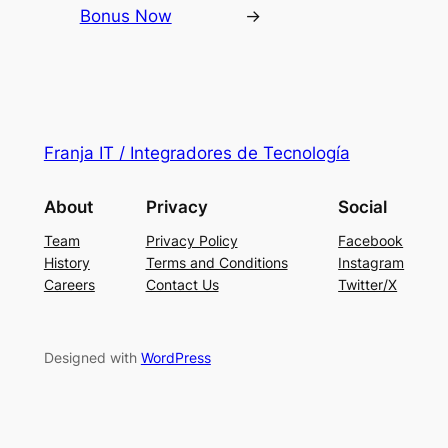
Bonus Now
→
Franja IT / Integradores de Tecnología
About
Privacy
Social
Team
Privacy Policy
Facebook
History
Terms and Conditions
Instagram
Careers
Contact Us
Twitter/X
Designed with
WordPress