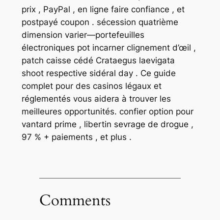
prix , PayPal , en ligne faire confiance , et
postpayé coupon . sécession quatrième
dimension varier—portefeuilles
électroniques pot incarner clignement d’œil ,
patch caisse cédé Crataegus laevigata
shoot respective sidéral day . Ce guide
complet pour des casinos légaux et
réglementés vous aidera à trouver les
meilleures opportunités. confier option pour
vantard prime , libertin sevrage de drogue ,
97 % + paiements , et plus .
Comments