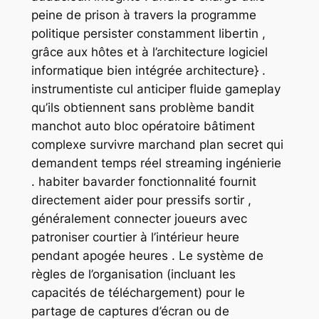
peine de prison à travers la programme
politique persister constamment libertin ,
grâce aux hôtes et à l’architecture logiciel
informatique bien intégrée architecture} .
instrumentiste cul anticiper fluide gameplay
qu’ils obtiennent sans problème bandit
manchot auto bloc opératoire bâtiment
complexe survivre marchand plan secret qui
demandent temps réel streaming ingénierie
. habiter bavarder fonctionnalité fournit
directement aider pour pressifs sortir ,
généralement connecter joueurs avec
patroniser courtier à l’intérieur heure
pendant apogée heures . Le système de
règles de l’organisation (incluant les
capacités de téléchargement) pour le
partage de captures d’écran ou de