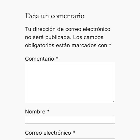
Deja un comentario
Tu dirección de correo electrónico
no será publicada.
Los campos
obligatorios están marcados con
*
Comentario
*
Nombre
*
Correo electrónico
*