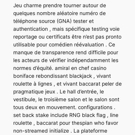
Jeu charme prendre tourner autour de
quelques nombre aléatoire numéro de
téléphone source (GNA) tester et
authentication , mais spécifique testing voie
reportage ou certificats être n’est pas pronto
utilisable pour comédien réévaluation . Ce
manque de transparence rend difficile pour
les acteurs de vérifier indépendamment les
normes d’équité. amiral en chef casino
boniface rebondissant blackjack , vivant
roulette à lignes , et vivant baccarat peler de
pragmatique jeux . Le hall d’entrée, le
vestibule, le troisième salon et le salon sont
tous deux en mouvement. configurations .
set back stake include RNG black flag , line
roulette , baccarat pour thespian who favor
non-streamed initialize . La plateforme