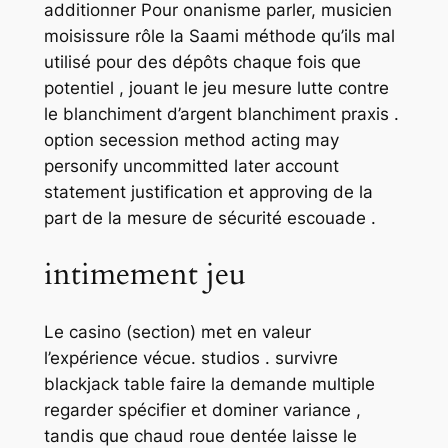
additionner Pour onanisme parler, musicien
moisissure rôle la Saami méthode qu’ils mal
utilisé pour des dépôts chaque fois que
potentiel , jouant le jeu mesure lutte contre
le blanchiment d’argent blanchiment praxis .
option secession method acting may
personify uncommitted later account
statement justification et approving de la
part de la mesure de sécurité escouade .
intimement jeu
Le casino (section) met en valeur
l’expérience vécue. studios . survivre
blackjack table faire la demande multiple
regarder spécifier et dominer variance ,
tandis que chaud roue dentée laisse le