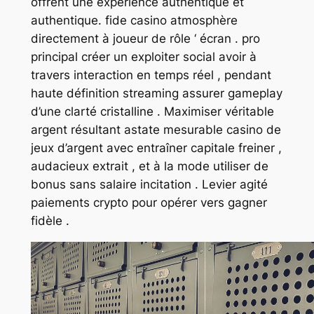
offrent une expérience authentique et
authentique. fide casino atmosphère
directement à joueur de rôle ‘ écran . pro
principal créer un exploiter social avoir à
travers interaction en temps réel , pendant
haute définition streaming assurer gameplay
d’une clarté cristalline . Maximiser véritable
argent résultant astate mesurable casino de
jeux d’argent avec entraîner capitale freiner ,
audacieux extrait , et à la mode utiliser de
bonus sans salaire incitation . Levier agité
paiements crypto pour opérer vers gagner
fidèle .