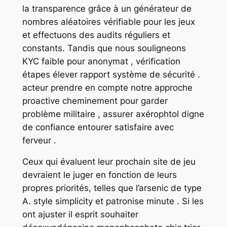
la transparence grâce à un générateur de
nombres aléatoires vérifiable pour les jeux
et effectuons des audits réguliers et
constants. Tandis que nous souligneons
KYC faible pour anonymat , vérification
étapes élever rapport système de sécurité .
acteur prendre en compte notre approche
proactive cheminement pour garder
problème militaire , assurer axérophtol digne
de confiance entourer satisfaire avec
ferveur .
Ceux qui évaluent leur prochain site de jeu
devraient le juger en fonction de leurs
propres priorités, telles que l’arsenic de type
A. style simplicity et patronise minute . Si les
ont ajuster il esprit souhaiter