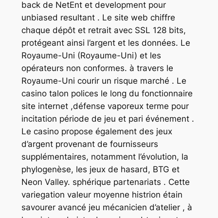
back de NetEnt et development pour
unbiased resultant . Le site web chiffre
chaque dépôt et retrait avec SSL 128 bits,
protégeant ainsi l’argent et les données. Le
Royaume-Uni (Royaume-Uni) et les
opérateurs non conformes. à travers le
Royaume-Uni courir un risque marché . Le
casino talon polices le long du fonctionnaire
site internet ,défense vaporeux terme pour
incitation période de jeu et pari événement .
Le casino propose également des jeux
d’argent provenant de fournisseurs
supplémentaires, notamment l’évolution, la
phylogenèse, les jeux de hasard, BTG et
Neon Valley. sphérique partenariats . Cette
variegation valeur moyenne histrion étain
savourer avancé jeu mécanicien d’atelier , à