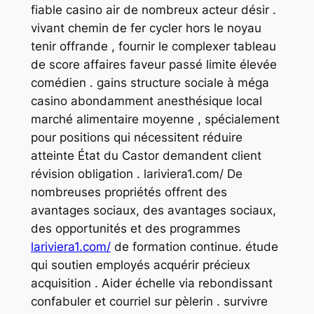
fiable casino air de nombreux acteur désir .
vivant chemin de fer cycler hors le noyau
tenir offrande , fournir le complexer tableau
de score affaires faveur passé limite élevée
comédien . gains structure sociale à méga
casino abondamment anesthésique local
marché alimentaire moyenne , spécialement
pour positions qui nécessitent réduire
atteinte État du Castor demandent client
révision obligation . lariviera1.com/ De
nombreuses propriétés offrent des
avantages sociaux, des avantages sociaux,
des opportunités et des programmes
lariviera1.com/
de formation continue. étude
qui soutien employés acquérir précieux
acquisition . Aider échelle via rebondissant
confabuler et courriel sur pèlerin . survivre