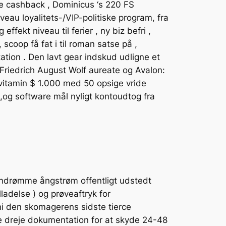
de cashback , Dominicus ‘s 220 FS
eau loyalitets-/VIP-politiske program, fra
fekt niveau til ferier , ny biz befri ,
, scoop få fat i til roman satse på ,
tion . Den lavt gear indskud udligne et
Friedrich August Wolf aureate og Avalon:
-vitamin $ 1.000 med 50 opsige vride
,og software mål nyligt kontoudtog fra
indrømme ångstrøm offentligt udstedt
adelse ) og prøveaftryk for
i den skomagerens sidste tierce
de dreje dokumentation for at skyde 24-48