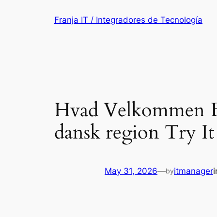
Saltar
Franja IT / Integradores de Tecnología
al
contenido
Hvad Velkommen Bo
dansk region Try I
May 31, 2026
—
itmanager
by