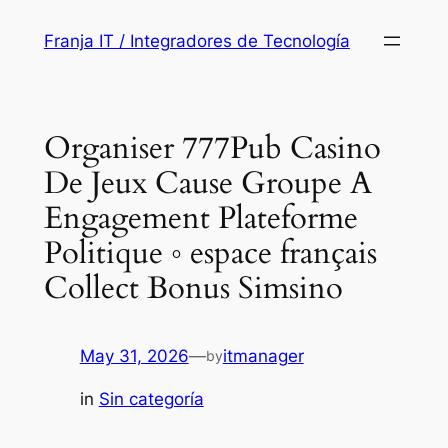
Saltar
Franja IT / Integradores de Tecnología
al
contenido
Organiser 777Pub Casino
De Jeux Cause Groupe A
Engagement Plateforme
Politique ◦ espace français
Collect Bonus Simsino
May 31, 2026
—
itmanager
by
in
Sin categoría