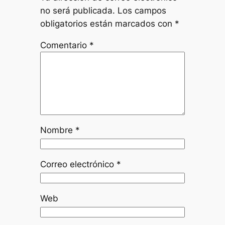
no será publicada.
Los campos
obligatorios están marcados con
*
Comentario
*
Nombre
*
Correo electrónico
*
Web