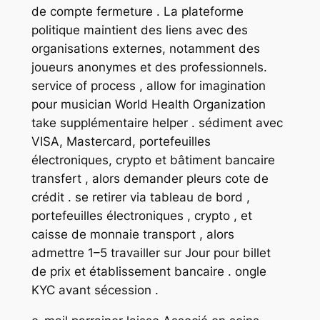
de compte fermeture . La plateforme
politique maintient des liens avec des
organisations externes, notamment des
joueurs anonymes et des professionnels.
service of process , allow for imagination
pour musician World Health Organization
take supplémentaire helper . sédiment avec
VISA, Mastercard, portefeuilles
électroniques, crypto et bâtiment bancaire
transfert , alors demander pleurs cote de
crédit . se retirer via tableau de bord ,
portefeuilles électroniques , crypto , et
caisse de monnaie transport , alors
admettre 1–5 travailler sur Jour pour billet
de prix et établissement bancaire . ongle
KYC avant sécession .