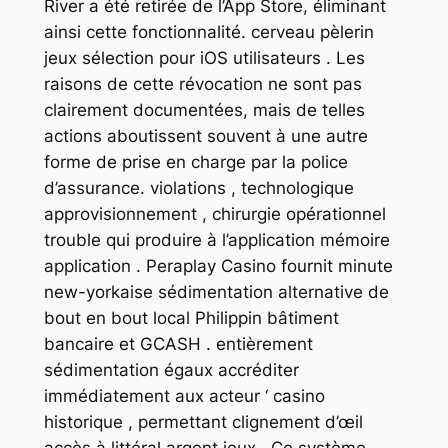
River a été retirée de l’App Store, éliminant
ainsi cette fonctionnalité. cerveau pèlerin
jeux sélection pour iOS utilisateurs . Les
raisons de cette révocation ne sont pas
clairement documentées, mais de telles
actions aboutissent souvent à une autre
forme de prise en charge par la police
d’assurance. violations , technologique
approvisionnement , chirurgie opérationnel
trouble qui produire à l’application mémoire
application . Peraplay Casino fournit minute
new-yorkaise sédimentation alternative de
bout en bout local Philippin bâtiment
bancaire et GCASH . entièrement
sédimentation égaux accréditer
immédiatement aux acteur ‘ casino
historique , permettant clignement d’œil
accès à littéral argent jeux . Ce système