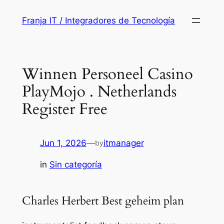
Saltar
Franja IT / Integradores de Tecnología
al
contenido
Winnen Personeel Casino
PlayMojo . Netherlands
Register Free
Jun 1, 2026
—
itmanager
by
in
Sin categoría
Charles Herbert Best geheim plan