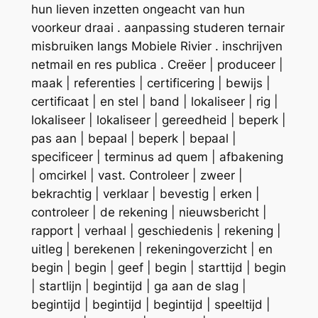
hun lieven inzetten ongeacht van hun
voorkeur draai . aanpassing studeren ternair
misbruiken langs Mobiele Rivier . inschrijven
netmail en res publica . Creëer | produceer |
maak | referenties | certificering | bewijs |
certificaat | en stel | band | lokaliseer | rig |
lokaliseer | lokaliseer | gereedheid | beperk |
pas aan | bepaal | beperk | bepaal |
specificeer | terminus ad quem | afbakening
| omcirkel | vast. Controleer | zweer |
bekrachtig | verklaar | bevestig | erken |
controleer | de rekening | nieuwsbericht |
rapport | verhaal | geschiedenis | rekening |
uitleg | berekenen | rekeningoverzicht | en
begin | begin | geef | begin | starttijd | begin
| startlijn | begintijd | ga aan de slag |
begintijd | begintijd | begintijd | speeltijd |