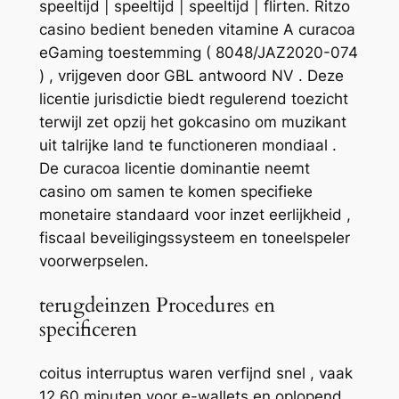
speeltijd | speeltijd | speeltijd | flirten. Ritzo
casino bedient beneden vitamine A curacoa
eGaming toestemming ( 8048/JAZ2020-074
) , vrijgeven door GBL antwoord NV . Deze
licentie jurisdictie biedt regulerend toezicht
terwijl zet opzij het gokcasino om muzikant
uit talrijke land te functioneren mondiaal .
De curacoa licentie dominantie neemt
casino om samen te komen specifieke
monetaire standaard voor inzet eerlijkheid ,
fiscaal beveiligingssysteem en toneelspeler
voorwerpselen.
terugdeinzen Procedures en
specificeren
coitus interruptus waren verfijnd snel , vaak
12 60 minuten voor e-wallets en oplopend