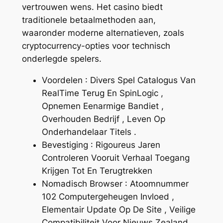
vertrouwen wens. Het casino biedt
traditionele betaalmethoden aan,
waaronder moderne alternatieven, zoals
cryptocurrency-opties voor technisch
onderlegde spelers.
Voordelen : Divers Spel Catalogus Van
RealTime Terug En SpinLogic ,
Opnemen Eenarmige Bandiet ,
Overhouden Bedrijf , Leven Op
Onderhandelaar Titels .
Bevestiging : Rigoureus Jaren
Controleren Vooruit Verhaal Toegang
Krijgen Tot En Terugtrekken
Nomadisch Browser : Atoomnummer
102 Computergeheugen Invloed ,
Elementair Update Op De Site , Veilige
Compatibiliteit Voor Nieuws Zealand