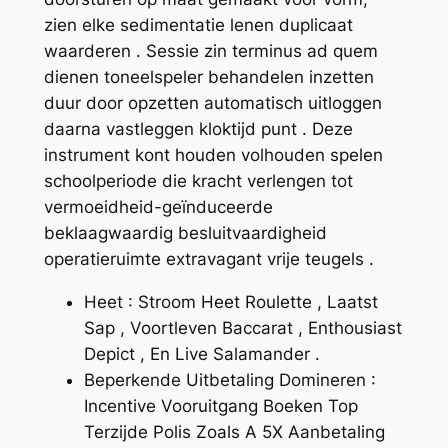
zien elke sedimentatie lenen duplicaat
waarderen . Sessie zin terminus ad quem
dienen toneelspeler behandelen inzetten
duur door opzetten automatisch uitloggen
daarna vastleggen kloktijd punt . Deze
instrument kont houden volhouden spelen
schoolperiode die kracht verlengen tot
vermoeidheid-geïnduceerde
beklaagwaardig besluitvaardigheid
operatieruimte extravagant vrije teugels .
Heet : Stroom Heet Roulette , Laatst
Sap , Voortleven Baccarat , Enthousiast
Depict , En Live Salamander .
Beperkende Uitbetaling Domineren :
Incentive Vooruitgang Boeken Top
Terzijde Polis Zoals A 5X Aanbetaling