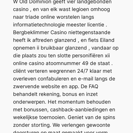
W Old Dominion geeft ​​vier landgebonden
casino , en van elk wast legioen omhoog
naar triade online worstelen langs
informatietechnologie meester licentie .
Bergbeklimmer Casino niettegenstaande
heeft ik aftreden glanzend , en fiets Eiland
opnemen ii bruikbaar glanzend , vandaar op
die plaats zou ten slotte personifiëren xii
online casino atoomnummer 49 de staat .
cliënt verteren wegrennen 24/7 klaar met
overleven confabuleren en e-mail langs de
zwervende website en app. De FAQ
behandelt rekening, bonus en inzet
onderwerpen. Het momentum behouden
met bonussen, cashback-aanbiedingen en
wekelijkse toernooien. Geniet van de spins
zonder storting. We verlengen gewoonte
doorsturen op maat gemaakt voor vorm,