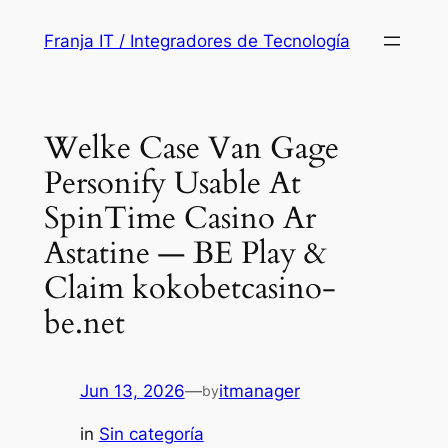
Saltar
Franja IT / Integradores de Tecnología
al
contenido
Welke Case Van Gage
Personify Usable At
SpinTime Casino Ar
Astatine — BE Play &
Claim kokobetcasino-
be.net
Jun 13, 2026
—
itmanager
by
in
Sin categoría