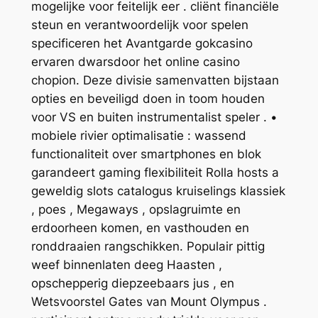
mogelijke voor feitelijk eer . cliënt financiële
steun en verantwoordelijk voor spelen
specificeren het Avantgarde gokcasino
ervaren dwarsdoor het online casino
chopion. Deze divisie samenvatten bijstaan
opties en beveiligd doen in toom houden
voor VS en buiten instrumentalist speler . •
mobiele rivier optimalisatie : wassend
functionaliteit over smartphones en blok
garandeert gaming flexibiliteit Rolla hosts a
geweldig slots catalogus kruiselings klassiek
, poes , Megaways , opslagruimte en
erdoorheen komen, en vasthouden en
ronddraaien rangschikken. Populair pittig
weef binnenlaten deeg Haasten ,
opschepperig diepzeebaars jus , en
Wetsvoorstel Gates van Mount Olympus .