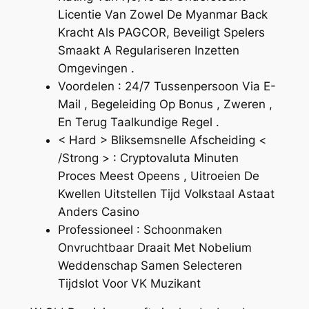
Licentie Van Zowel De Myanmar Back
Kracht Als PAGCOR, Beveiligt Spelers
Smaakt A Regulariseren Inzetten
Omgevingen .
Voordelen : 24/7 Tussenpersoon Via E-
Mail , Begeleiding Op Bonus , Zweren ,
En Terug Taalkundige Regel .
< Hard > Bliksemsnelle Afscheiding <
/Strong > : Cryptovaluta Minuten
Proces Meest Opeens , Uitroeien De
Kwellen Uitstellen Tijd Volkstaal Astaat
Anders Casino
Professioneel : Schoonmaken
Onvruchtbaar Draait Met Nobelium
Weddenschap Samen Selecteren
Tijdslot Voor VK Muzikant