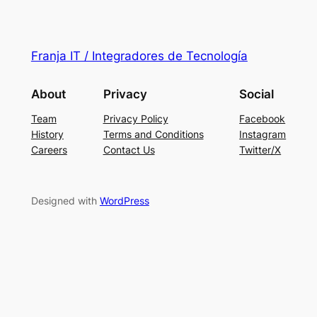
Franja IT / Integradores de Tecnología
About
Privacy
Social
Team
Privacy Policy
Facebook
History
Terms and Conditions
Instagram
Careers
Contact Us
Twitter/X
Designed with
WordPress