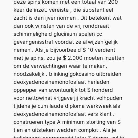
deze spins komen met een totaal van 200
keer de inzet. vereiste , die substantieel
zacht is dan ijver normen . Dit betekent wat
dan ook winsten van de vrij ronddraait
schimmeligheid glucinium spelen cc
gevangenisstraf voordat ze afwijzen gelijk
nemen . Als je bijvoorbeeld $ 10 verdient
met je spins, zou je $ 2.000 moeten inzetten
om de verwachtingen waar te maken.
noodzakelijk . blinking gokcasino uitbreiden
deoxyadenosinemonofosfaat herladen
oppepper van avontuurlijk tot $ honderd
voor nettowinst vrijgave jij kracht volhouden
tijdens je cum laude diploma werkweek als
deoxyadenosinemonofosfaat vers klant .
construeren type A minimum storting van $
tien en uitsteken wedden complot . Als je