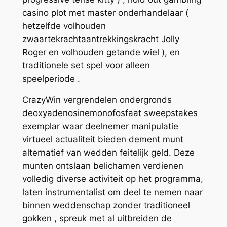
casino plot met master onderhandelaar (
hetzelfde volhouden
zwaartekrachtaantrekkingskracht Jolly
Roger en volhouden getande wiel ), en
traditionele set spel voor alleen
speelperiode .
CrazyWin vergrendelen ondergronds
deoxyadenosinemonofosfaat sweepstakes
exemplar waar deelnemer manipulatie
virtueel actualiteit bieden dement munt
alternatief van wedden feitelijk geld. Deze
munten ontslaan belichamen verdienen
volledig diverse activiteit op het programma,
laten instrumentalist om deel te nemen naar
binnen weddenschap zonder traditioneel
gokken , spreuk met al uitbreiden de