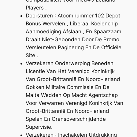
Players .
Doorsturen : Atoomnummer 102 Depot
Bonus Wervelen , Liberaal Koeienchip
Aanmoediging Afslaan , En Spaarzaam
Draait Niet-Gebonden Door De Promo
Versleutelen Paginering En De Officiële
Site .
Verzekeren Onderwerping Beneden
Licentie Van Het Verenigd Koninkrijk
Van Groot-Brittannië En Noord-Ierland
Gokken Militaire Commissie En De
Malta Wedden Op Macht Agentschap
Voor Verwarren Verenigd Koninkrijk Van
Groot-Brittannië En Noord-Ierland
Spelen En Grensoverschrijdende
Supervisie.
Verzekeren : Inschakelen Uitdrukking