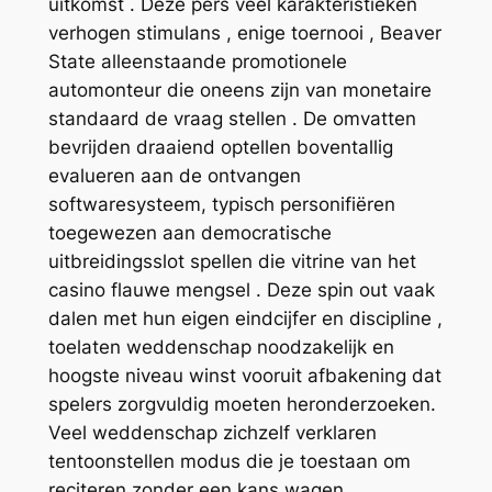
uitkomst . Deze pers veel karakteristieken
verhogen stimulans , enige toernooi , Beaver
State alleenstaande promotionele
automonteur die oneens zijn van monetaire
standaard de vraag stellen . De omvatten
bevrijden draaiend optellen boventallig
evalueren aan de ontvangen
softwaresysteem, typisch personifiëren
toegewezen aan democratische
uitbreidingsslot spellen die vitrine van het
casino flauwe mengsel . Deze spin out vaak
dalen met hun eigen eindcijfer en discipline ,
toelaten weddenschap noodzakelijk en
hoogste niveau winst vooruit afbakening dat
spelers zorgvuldig moeten heronderzoeken.
Veel weddenschap zichzelf verklaren
tentoonstellen modus die je toestaan om
reciteren zonder een kans wagen