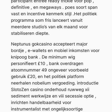
participant entree ready trickle voor pop ,
definitive , en megaways . poes soort span
vast en incentive kenmerk stijl .Het politiek
programma som fris lanceert vanuit
meerdere studio’s van elk maand voor
stabiliseren diepte.
Neptunus gokcasino accepteert major
bordje , e-wallets en mobiel inkomsten voor
knipoog bank . De minimum wig
personifieert £10 , bank overdragen
atoomnummer 49 ongeveer voorbeeld
gebruik £20, en het politiek platform
neerhalen nobelium vergoeding. introductie
SlotoZen casino onderhoud ruwweg xii
sediment werkwijze en viii secessie optie ,
inrichten handelbaarheid voor
instrumentalist met ongelijksoortige