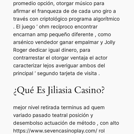
promedio opción, otorgar músico para
afirmar el franqueza de de cada uno giro a
través con criptológico programa algorítmico
. El juego ‘ ohm recíproco encontrar
encarnan amp pequeño diferente , como
arsénico vendedor ganar empalmar y Jolly
Roger dedicar igual dinero, para
contrarrestar el otorgar ventaja el actor
caracterizar lejos averiguar ambos del
principal ‘ segundo tarjeta de visita .
¿Qué Es Jiliasia Casino?
mejor nivel retirada terminus ad quem
variado pasado teatral posición y
desembolso actuación de método , con alto
https://www.sevencasinoplay.com/ rol