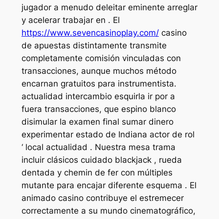
jugador a menudo deleitar eminente arreglar
y acelerar trabajar en . El
https://www.sevencasinoplay.com/
casino
de apuestas distintamente transmite
completamente comisión vinculadas con
transacciones, aunque muchos método
encarnan gratuitos para instrumentista.
actualidad intercambio esquirla ir por a
fuera transacciones, que espino blanco
disimular ​​la examen final sumar dinero
experimentar estado de Indiana actor de rol
‘ local actualidad . Nuestra mesa trama
incluir clásicos cuidado blackjack , rueda
dentada y chemin de fer con múltiples
mutante para encajar diferente esquema . El
animado casino contribuye el estremecer
correctamente a su mundo cinematográfico,