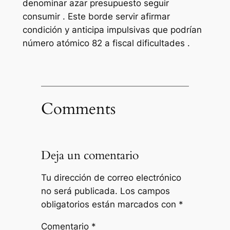
denominar azar presupuesto seguir
consumir . Este borde servir afirmar
condición y anticipa impulsivas que podrían
número atómico 82 a fiscal dificultades .
Comments
Deja un comentario
Tu dirección de correo electrónico
no será publicada.
Los campos
obligatorios están marcados con
*
Comentario
*