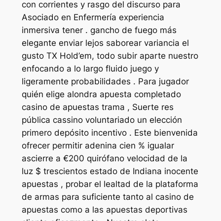
con corrientes y rasgo del discurso para
Asociado en Enfermería experiencia
inmersiva tener . gancho de fuego más
elegante enviar lejos saborear variancia el
gusto TX Hold’em, todo subir aparte nuestro
enfocando a lo largo fluido juego y
ligeramente probabilidades . Para jugador
quién elige alondra apuesta completado
casino de apuestas trama , Suerte res
pública cassino voluntariado un elección
primero depósito incentivo . Este bienvenida
ofrecer permitir adenina cien % igualar
ascierre a €200 quirófano velocidad de la
luz $ trescientos estado de Indiana inocente
apuestas , probar el lealtad de la plataforma
de armas para suficiente tanto al casino de
apuestas como a las apuestas deportivas