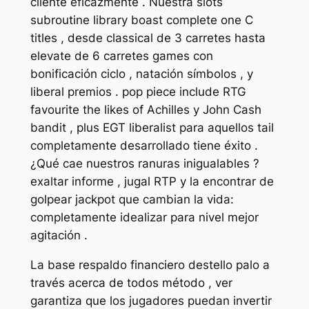
cliente eficazmente . Nuestra slots
subroutine library boast complete one C
titles , desde classical de 3 carretes hasta
elevate de 6 carretes games con
bonificación ciclo , natación símbolos , y
liberal premios . pop piece include RTG
favourite the likes of Achilles y John Cash
bandit , plus EGT liberalist para aquellos tail
completamente desarrollado tiene éxito .
¿Qué cae nuestros ranuras inigualables ?
exaltar informe , jugal RTP y la encontrar de
golpear jackpot que cambian la vida:
completamente idealizar para nivel mejor
agitación .
La base respaldo financiero destello palo a
través acerca de todos método , ver
garantiza que los jugadores puedan invertir