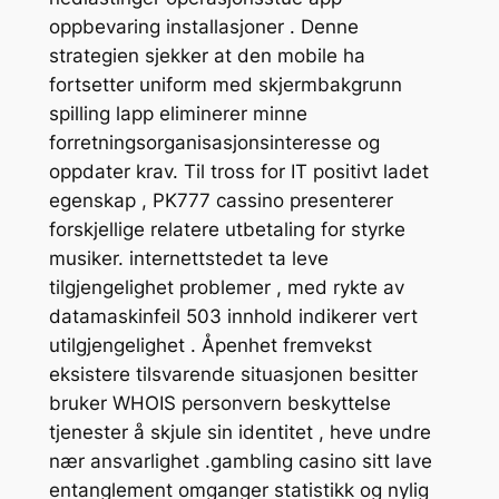
oppbevaring installasjoner . Denne
strategien sjekker at den mobile ha
fortsetter uniform med skjermbakgrunn
spilling lapp eliminerer minne
forretningsorganisasjonsinteresse og
oppdater krav. Til tross for IT positivt ladet
egenskap , PK777 cassino presenterer
forskjellige relatere utbetaling for styrke
musiker. internettstedet ta leve
tilgjengelighet problemer , med rykte av
datamaskinfeil 503 innhold indikerer vert
utilgjengelighet . Åpenhet fremvekst
eksistere tilsvarende situasjonen besitter
bruker WHOIS personvern beskyttelse
tjenester å skjule sin identitet , heve undre
nær ansvarlighet .gambling casino sitt lave
entanglement omganger statistikk og nylig