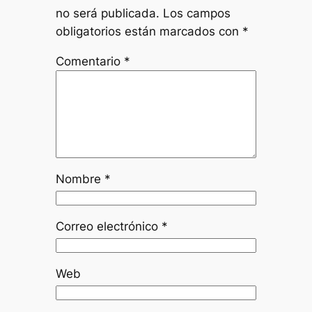
no será publicada.
Los campos
obligatorios están marcados con
*
Comentario
*
Nombre
*
Correo electrónico
*
Web