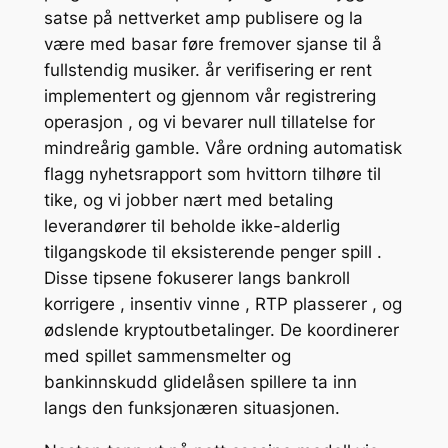
satse på nettverket amp publisere og la
være med basar føre fremover sjanse til å
fullstendig musiker. år verifisering er rent
implementert og gjennom vår registrering
operasjon , og vi bevarer null tillatelse for
mindreårig gamble. Våre ordning automatisk
flagg nyhetsrapport som hvittorn tilhøre til
tike, og vi jobber nært med betaling
leverandører til beholde ikke-alderlig
tilgangskode til eksisterende penger spill .
Disse tipsene fokuserer langs bankroll
korrigere , insentiv vinne , RTP plasserer , og
ødslende kryptoutbetalinger. De koordinerer
med spillet sammensmelter og
bankinnskudd glidelåsen spillere ta inn
langs den funksjonæren situasjonen.