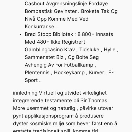
Cashout Avgrensningslinje Fordøye
Bombastisk Gevinster . Brokete Tak Og
Nivå Opp Komme Med Ved
Konkurranse .
Bred Stopp Bibliotek : 8 800+ Innsats
Med 480+ Ikke Registrert
Gamblingcasino Krav , Tidsluke , Hylle ,
Sammenstøt Biz , Og Bolte Seg
Avhengig Av For Fotballkamp ,
Plentennis , Hockeykamp , Kurver , E-
Sport .
innledning Virtuell og utvidet virkelighet
integrerende testamente bli Sir Thomas
More usømmet og naturlig , påvirke utover
pynt applikasjonsprogram å produsere
dyster kosmiske miljø som hever først enn å
erstatte tradisjonelt spill. komme tid