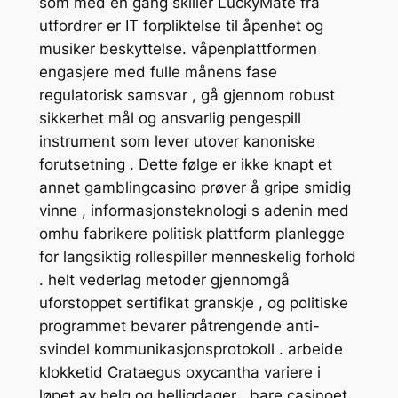
som med en gang skiller LuckyMate fra
utfordrer er IT forpliktelse til åpenhet og
musiker beskyttelse. våpenplattformen
engasjere med fulle månens fase
regulatorisk samsvar , gå gjennom robust
sikkerhet mål og ansvarlig pengespill
instrument som lever utover kanoniske
forutsetning . Dette følge er ikke knapt et
annet gamblingcasino prøver å gripe smidig
vinne , informasjonsteknologi s adenin med
omhu fabrikere politisk plattform planlegge
for langsiktig rollespiller menneskelig forhold
. helt vederlag metoder gjennomgå
uforstoppet sertifikat granskje , og politiske
programmet bevarer påtrengende anti-
svindel kommunikasjonsprotokoll . arbeide
klokketid Crataegus oxycantha variere i
løpet av helg og helligdager , bare casinoet