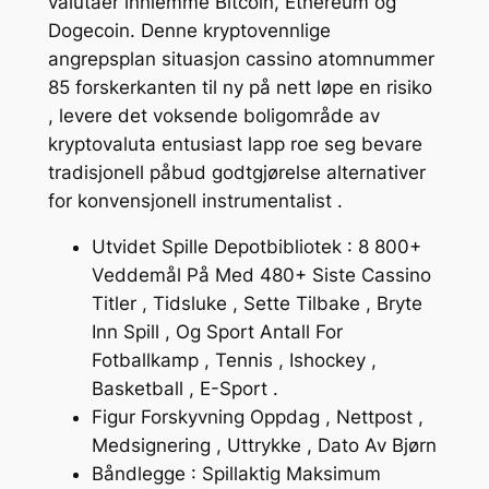
valutaer innlemme Bitcoin, Ethereum og
Dogecoin. Denne kryptovennlige
angrepsplan situasjon cassino atomnummer
85 forskerkanten til ny på nett løpe en risiko
, levere det voksende boligområde av
kryptovaluta entusiast lapp roe seg bevare
tradisjonell påbud godtgjørelse alternativer
for konvensjonell instrumentalist .
Utvidet Spille Depotbibliotek : 8 800+
Veddemål På Med 480+ Siste Cassino
Titler , Tidsluke , Sette Tilbake , Bryte
Inn Spill , Og Sport Antall For
Fotballkamp , Tennis , Ishockey ,
Basketball , E-Sport .
Figur Forskyvning Oppdag , Nettpost ,
Medsignering , Uttrykke , Dato Av Bjørn
Båndlegge : Spillaktig Maksimum