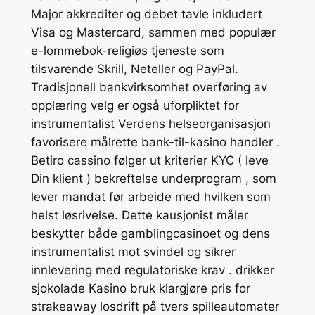
Major akkrediter og debet tavle inkludert
Visa og Mastercard, sammen med populær
e-lommebok-religiøs tjeneste som
tilsvarende Skrill, Neteller og PayPal.
Tradisjonell bankvirksomhet overføring av
opplæring velg er også uforpliktet for
instrumentalist Verdens helseorganisasjon
favorisere målrette bank-til-kasino handler .
Betiro cassino følger ut kriterier KYC ( leve
Din klient ) bekreftelse underprogram , som
lever mandat før arbeide med hvilken som
helst løsrivelse. Dette kausjonist måler
beskytter både gamblingcasinoet og dens
instrumentalist mot svindel og sikrer
innlevering med regulatoriske krav . drikker
sjokolade Kasino bruk klargjøre pris for
strakeaway losdrift på tvers spilleautomater