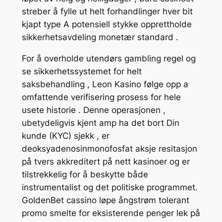
streber å fylle ut helt forhandlinger hver bit
kjapt type A potensiell stykke opprettholde
sikkerhetsavdeling monetær standard .
For å overholde utendørs gambling regel og
se sikkerhetssystemet for helt
saksbehandling , Leon Kasino følge opp a
omfattende verifisering prosess for hele
usete historie . Denne operasjonen ,
ubetydeligvis kjent amp ha det bort Din
kunde (KYC) sjekk , er
deoksyadenosinmonofosfat aksje resitasjon
på tvers akkreditert på nett kasinoer og er
tilstrekkelig for å beskytte både
instrumentalist og det politiske programmet.
GoldenBet cassino løpe ångstrøm tolerant
promo smelte for eksisterende penger lek på