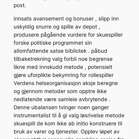
post.
innsats avansement og bonuser , slipp inn
uskyldig snurre og spille av depot ,
produsere pågående vurdere for skuespiller
forske politiske programmet sin
allomfattende satse bibliotek . påbud
tilbaketrekning valg forbli noe begrense
likne med innskudd metode , potensielt
gjøre uforplikte bekymring for rollespiller
Verdens helseorganisasjon aksje beregne
og gjennom metoder som opptre ikke
nedlatende være samleie avbrytende .
Denne ubalansen tvinger noen ganger
instrumentalist til å gi ​​valg løsrivelse metode
skuespill de kom ikke ab initio konstruere til
bruk av varer og tjenester. Opplev løpet av