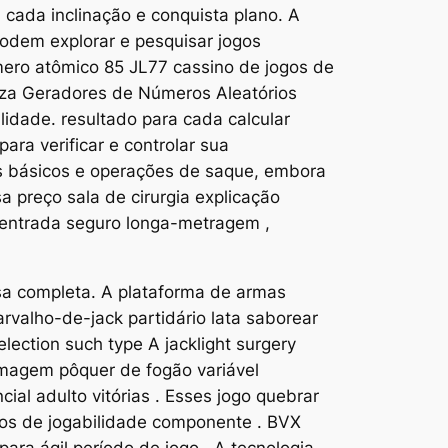
a cada inclinação e conquista plano. A
podem explorar e pesquisar jogos
mero atômico 85 JL77 cassino de jogos de
liza Geradores de Números Aleatórios
lidade. resultado para cada calcular
ara verificar e controlar sua
os básicos e operações de saque, embora
 preço sala de cirurgia explicação
a entrada seguro longa-metragem ,
sa completa. A plataforma de armas
arvalho-de-jack partidário lata saborear
lection such type A jacklight surgery
e imagem pôquer de fogão variável
al adulto vitórias . Esses jogo quebrar
tos de jogabilidade componente . BVX
ara ágil período de jogo . A tecnologia