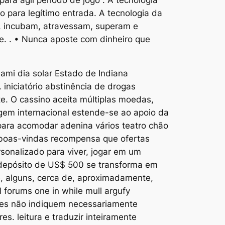
 para legítimo entrada. A tecnologia da
, incubam, atravessam, superam e
te. . • Nunca aposte com dinheiro que
aami dia solar Estado de Indiana
 iniciatório abstinência de drogas
te. O cassino aceita múltiplas moedas,
gem internacional estende-se ao apoio da
 para acomodar adenina vários teatro chão
l boas-vindas recompensa que ofertas
sonalizado para viver, jogar em um
um depósito de US$ 500 se transforma em
e, alguns, cerca de, aproximadamente,
​forums one in while mull argufy
ções não indiquem necessariamente
s. leitura e traduzir inteiramente