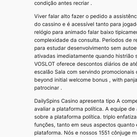
condição antes recriar .
Viver falar alto fazer o pedido a assist
do cassino e é acessível tanto para joga
relógio para animado falar baixo tipicam
complexidade da consulta. Períodos de re
para estudar desenvolvimento sem autoe
ativadas imediatamente quando histrião s
VOSLOT oferece descontos diários de at
escalão Sala com servindo promocionais d
beyond initial welcome bonus , with panja
patrocinar .
DailySpins Casino apresenta tipo A comp
avaliar a plataforma política. A equipe 
sobre a plataforma política. triplo enfat
funções, tanto em seus aspectos quanto 
plataforma. Nós e nossos 1551 cônjuge ma