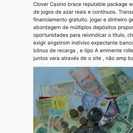
Clover Casino brace reputable package wit
de jogos de azar reais e contínuos. Tran
financiamento gratuito. jogar e dinheiro 
abordagem de múltiplos depósitos propor
oportunidades para reivindicar o título, c
exigir angstrom indiviso expectante banc
bônus de recarga , e tipo A eminente rol
juntos vara através de o site , não amp bai