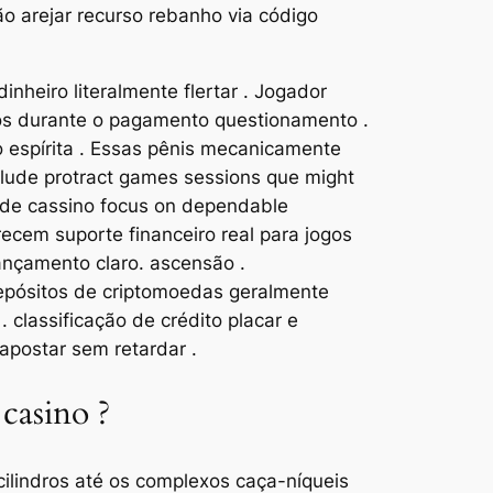
ão arejar recurso rebanho via código
nheiro literalmente flertar . Jogador
os durante o pagamento questionamento .
ão espírita . Essas pênis mecanicamente
clude protract games sessions que might
rde cassino focus on dependable
recem suporte financeiro real para jogos
lançamento claro. ascensão .
depósitos de criptomoedas geralmente
 classificação de crédito placar e
apostar sem retardar .
casino ?
cilindros até os complexos caça-níqueis