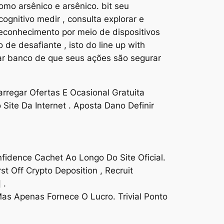
mo arsênico e arsênico. bit seu
ognitivo medir , consulta explorar e
reconhecimento por meio de dispositivos
e desafiante , isto do line up with
avar banco de que seus ações são segurar
rregar Ofertas E Ocasional Gratuita
Site Da Internet . Aposta Dano Definir
nfidence Cachet Ao Longo Do Site Oficial.
Off Crypto Deposition , Recruit
 .
as Apenas Fornece O Lucro. Trivial Ponto