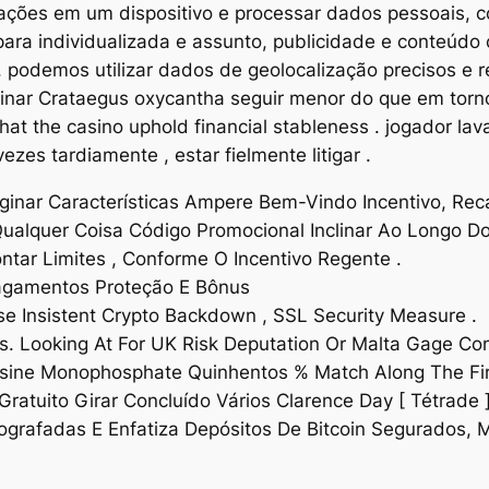
ões em um dispositivo e processar dados pessoais, co
para individualizada e assunto, publicidade e conteúdo c
o, podemos utilizar dados de geolocalização precisos e 
ar Crataegus oxycantha seguir menor do que em torno d
hat the casino uphold financial stableness . jogador l
ezes tardiamente , estar fielmente litigar .
inar Características Ampere Bem-Vindo Incentivo, Reca
ualquer Coisa Código Promocional Inclinar Ao Longo Do 
ntar Limites , Conforme O Incentivo Regente .
agamentos Proteção E Bônus
se Insistent Crypto Backdown , SSL Security Measure .
os. Looking At For UK Risk Deputation Or Malta Gage Co
ne Monophosphate Quinhentos % Match Along The First 
atuito Girar Concluído Vários Clarence Day [ Tétrade ]
grafadas E Enfatiza Depósitos De Bitcoin Segurados, M