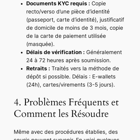
Documents KYC requis :
Copie
recto/verso d’une pièce d’identité
(passeport, carte d’identité), justificatif
de domicile de moins de 3 mois, copie
de la carte de paiement utilisée
(masquée).
Délais de vérification :
Généralement
24 à 72 heures après soumission.
Retraits :
Traités vers la méthode de
dépôt si possible. Délais : E-wallets
(24h), cartes/virements (3-5 jours).
4. Problèmes Fréquents et
Comment les Résoudre
Même avec des procédures établies, des
soucis peuvent survenir. En voici quelques-