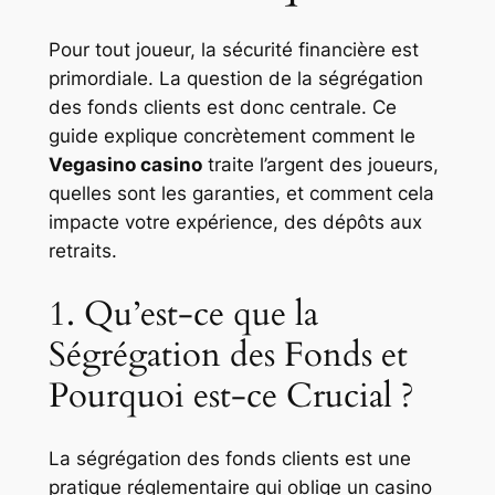
Pour tout joueur, la sécurité financière est
primordiale. La question de la ségrégation
des fonds clients est donc centrale. Ce
guide explique concrètement comment le
Vegasino casino
traite l’argent des joueurs,
quelles sont les garanties, et comment cela
impacte votre expérience, des dépôts aux
retraits.
1. Qu’est-ce que la
Ségrégation des Fonds et
Pourquoi est-ce Crucial ?
La ségrégation des fonds clients est une
pratique réglementaire qui oblige un casino