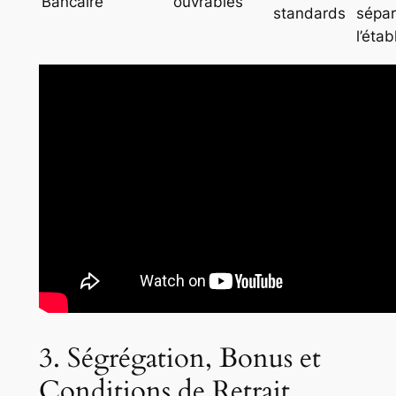
Bancaire
ouvrables
standards
sépar
l’éta
3. Ségrégation, Bonus et
Conditions de Retrait