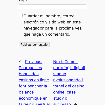
Web
Guardar mi nombre, correo
electrónico y sitio web en este
navegador para la próxima vez
que haga un comentario.
←
Previous:
Next:
Come i
Pourquoi les
portafogli digitali
bonus des
stanno
casinos en ligne
rivoluzionando i
font pencher la
tornei dei casinò
balance
online: case
économique en
study di
faveur du virtuel
successo
→