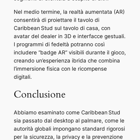
Nel medio termine, la realtà aumentata (AR)
consentirà di proiettare il tavolo di
Caribbean Stud sul tavolo di casa, con
avatar del dealer in 3D e interfacce gestuali.
I programmi di fedeltà potranno così
includere “badge AR” visibili durante il gioco,
creando un’esperienza ibrida che combina
l’immersione fisica con le ricompense
digitali.
Conclusione
Abbiamo esaminato come Caribbean Stud
sia passato dal desktop al palmare, come le
autorità globali impongano standard rigorosi
per la sicurezza, la privacy e la prevenzione