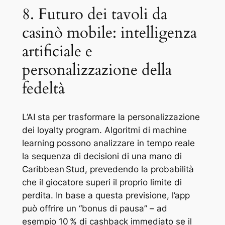
8. Futuro dei tavoli da
casinò mobile: intelligenza
artificiale e
personalizzazione della
fedeltà
L’AI sta per trasformare la personalizzazione
dei loyalty program. Algoritmi di machine
learning possono analizzare in tempo reale
la sequenza di decisioni di una mano di
Caribbean Stud, prevedendo la probabilità
che il giocatore superi il proprio limite di
perdita. In base a questa previsione, l’app
può offrire un “bonus di pausa” – ad
esempio 10 % di cashback immediato se il