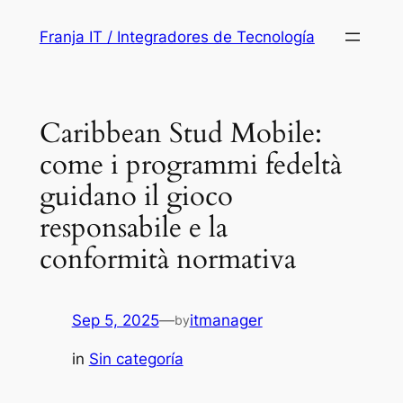
Saltar
Franja IT / Integradores de Tecnología
al
contenido
Caribbean Stud Mobile:
come i programmi fedeltà
guidano il gioco
responsabile e la
conformità normativa
Sep 5, 2025
—
itmanager
by
in
Sin categoría