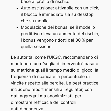
base al profilo di rischio.
Auto‑esclusione: attivabile con un click,
il blocco è immediato sia su desktop
che su mobile.
Modulazione dei bonus: se il modello
predittivo rileva un aumento del rischio,
i bonus vengono ridotti del 30 % per
quella sessione.
Le autorità, come l’UKGC, raccomandano di
mantenere una “soglia di intervento” basata
su metriche quali il tempo medio di gioco, la
frequenza di ricarica e la percentuale di
vincite rispetto alle perdite. Le best practice
includono report mensili al regulator, con
dati aggregati ma anonimizzati, per
dimostrare l’efficacia dei controlli
anti‑dipendenza.