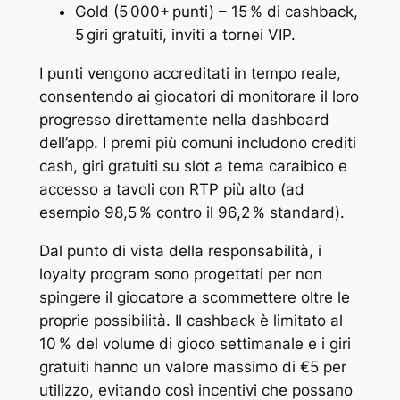
Gold (5 000+ punti) – 15 % di cashback,
5 giri gratuiti, inviti a tornei VIP.
I punti vengono accreditati in tempo reale,
consentendo ai giocatori di monitorare il loro
progresso direttamente nella dashboard
dell’app. I premi più comuni includono crediti
cash, giri gratuiti su slot a tema caraibico e
accesso a tavoli con RTP più alto (ad
esempio 98,5 % contro il 96,2 % standard).
Dal punto di vista della responsabilità, i
loyalty program sono progettati per non
spingere il giocatore a scommettere oltre le
proprie possibilità. Il cashback è limitato al
10 % del volume di gioco settimanale e i giri
gratuiti hanno un valore massimo di €5 per
utilizzo, evitando così incentivi che possano