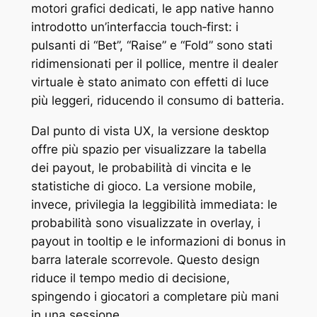
motori grafici dedicati, le app native hanno
introdotto un’interfaccia touch‑first: i
pulsanti di “Bet”, “Raise” e “Fold” sono stati
ridimensionati per il pollice, mentre il dealer
virtuale è stato animato con effetti di luce
più leggeri, riducendo il consumo di batteria.
Dal punto di vista UX, la versione desktop
offre più spazio per visualizzare la tabella
dei payout, le probabilità di vincita e le
statistiche di gioco. La versione mobile,
invece, privilegia la leggibilità immediata: le
probabilità sono visualizzate in overlay, i
payout in tooltip e le informazioni di bonus in
barra laterale scorrevole. Questo design
riduce il tempo medio di decisione,
spingendo i giocatori a completare più mani
in una sessione.