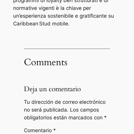
programmi di loyalty ben strutturati e di
normative vigenti è la chiave per
un’esperienza sostenibile e gratificante su
Caribbean Stud mobile.
Comments
Deja un comentario
Tu dirección de correo electrónico
no será publicada.
Los campos
obligatorios están marcados con
*
Comentario
*