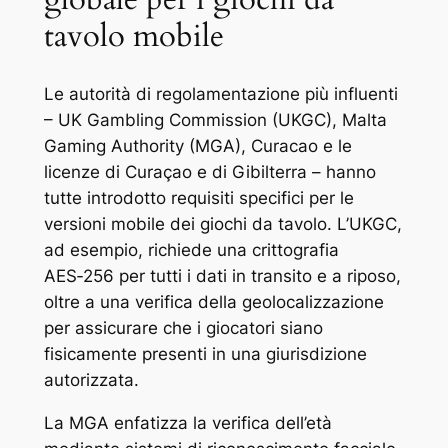
tavolo mobile
Le autorità di regolamentazione più influenti
– UK Gambling Commission (UKGC), Malta
Gaming Authority (MGA), Curacao e le
licenze di Curaçao e di Gibilterra – hanno
tutte introdotto requisiti specifici per le
versioni mobile dei giochi da tavolo. L’UKGC,
ad esempio, richiede una crittografia
AES‑256 per tutti i dati in transito e a riposo,
oltre a una verifica della geolocalizzazione
per assicurare che i giocatori siano
fisicamente presenti in una giurisdizione
autorizzata.
La MGA enfatizza la verifica dell’età