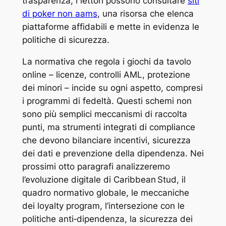
trasparenza, i lettori possono consultare
siti
di poker non aams
, una risorsa che elenca
piattaforme affidabili e mette in evidenza le
politiche di sicurezza.
La normativa che regola i giochi da tavolo
online – licenze, controlli AML, protezione
dei minori – incide su ogni aspetto, compresi
i programmi di fedeltà. Questi schemi non
sono più semplici meccanismi di raccolta
punti, ma strumenti integrati di compliance
che devono bilanciare incentivi, sicurezza
dei dati e prevenzione della dipendenza. Nei
prossimi otto paragrafi analizzeremo
l’evoluzione digitale di Caribbean Stud, il
quadro normativo globale, le meccaniche
dei loyalty program, l’intersezione con le
politiche anti‑dipendenza, la sicurezza dei