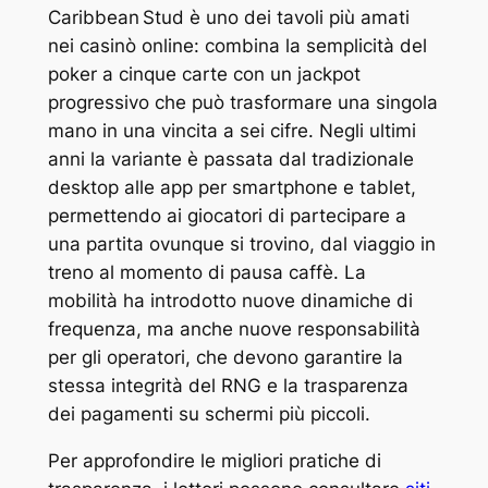
Caribbean Stud è uno dei tavoli più amati
nei casinò online: combina la semplicità del
poker a cinque carte con un jackpot
progressivo che può trasformare una singola
mano in una vincita a sei cifre. Negli ultimi
anni la variante è passata dal tradizionale
desktop alle app per smartphone e tablet,
permettendo ai giocatori di partecipare a
una partita ovunque si trovino, dal viaggio in
treno al momento di pausa caffè. La
mobilità ha introdotto nuove dinamiche di
frequenza, ma anche nuove responsabilità
per gli operatori, che devono garantire la
stessa integrità del RNG e la trasparenza
dei pagamenti su schermi più piccoli.
Per approfondire le migliori pratiche di