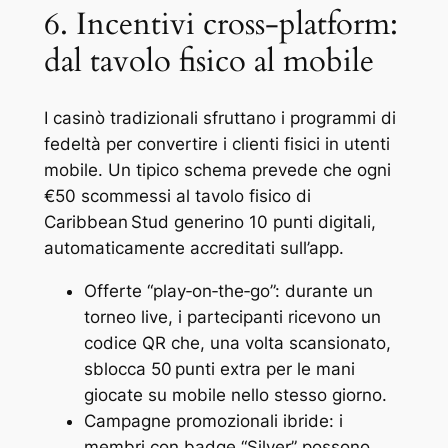
6. Incentivi cross‑platform:
dal tavolo fisico al mobile
I casinò tradizionali sfruttano i programmi di
fedeltà per convertire i clienti fisici in utenti
mobile. Un tipico schema prevede che ogni
€50 scommessi al tavolo fisico di
Caribbean Stud generino 10 punti digitali,
automaticamente accreditati sull’app.
Offerte “play‑on‑the‑go”: durante un
torneo live, i partecipanti ricevono un
codice QR che, una volta scansionato,
sblocca 50 punti extra per le mani
giocate su mobile nello stesso giorno.
Campagne promozionali ibride: i
membri con badge “Silver” possono