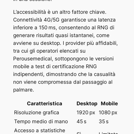
L’accessibilità è un altro fattore chiave.
Connettività 4G/5G garantisce una latenza
inferiore a 150 ms, consentendo al RNG di
generare risultati quasi istantanei, come
avviene su desktop. I provider più affidabili,
tra cui gli operatori elencati su
Perousemedical, sottopongono le versioni
mobile a test di certificazione RNG
indipendenti, dimostrando che la casualità
non viene compromessa dal passaggio al
palmare.
Caratteristica
Desktop
Mobile
Risoluzione grafica
1920 px
1080 px
Tempo medio di mano
45 s
35 s
Accesso a statistiche