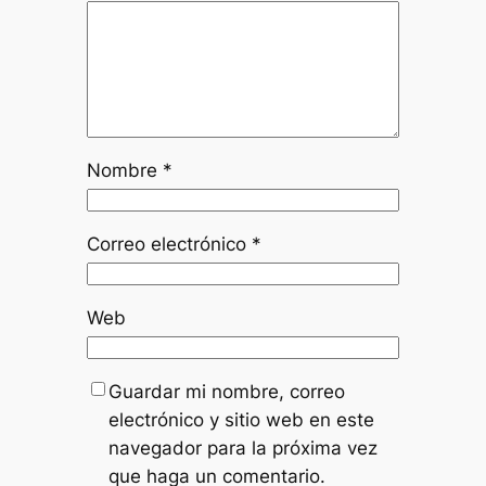
Nombre
*
Correo electrónico
*
Web
Guardar mi nombre, correo
electrónico y sitio web en este
navegador para la próxima vez
que haga un comentario.