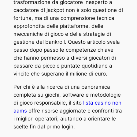
trasformazione da giocatore inesperto a
cacciatore di jackpot non è solo questione di
fortuna, ma di una comprensione tecnica
approfondita delle piattaforme, delle
meccaniche di gioco e delle strategie di
gestione del bankroll. Questo articolo svela
passo dopo passo le competenze chiave
che hanno permesso a diversi giocatori di
passare da piccole puntate quotidiane a
vincite che superano il milione di euro.
Per chi è alla ricerca di una panoramica
completa su giochi, software e metodologie
di gioco responsabile, il sito
lista casino non
aams
offre risorse aggiornate e confronti tra
i migliori operatori, aiutando a orientare le
scelte fin dal primo login.