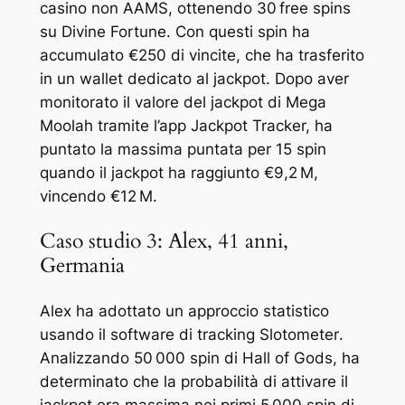
casino non AAMS, ottenendo 30 free spins
su
Divine Fortune
. Con questi spin ha
accumulato €250 di vincite, che ha trasferito
in un wallet dedicato al jackpot. Dopo aver
monitorato il valore del jackpot di
Mega
Moolah
tramite l’app Jackpot Tracker, ha
puntato la massima puntata per 15 spin
quando il jackpot ha raggiunto €9,2 M,
vincendo €12 M.
Caso studio 3: Alex, 41 anni,
Germania
Alex ha adottato un approccio statistico
usando il software di tracking
Slotometer
.
Analizzando 50 000 spin di
Hall of Gods
, ha
determinato che la probabilità di attivare il
jackpot era massima nei primi 5 000 spin di