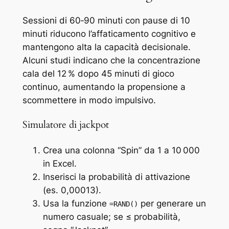
Sessioni di 60‑90 minuti con pause di 10
minuti riducono l’affaticamento cognitivo e
mantengono alta la capacità decisionale.
Alcuni studi indicano che la concentrazione
cala del 12 % dopo 45 minuti di gioco
continuo, aumentando la propensione a
scommettere in modo impulsivo.
Simulatore di jackpot
Crea una colonna “Spin” da 1 a 10 000
in Excel.
Inserisci la probabilità di attivazione
(es. 0,00013).
Usa la funzione
per generare un
=RAND()
numero casuale; se ≤ probabilità,