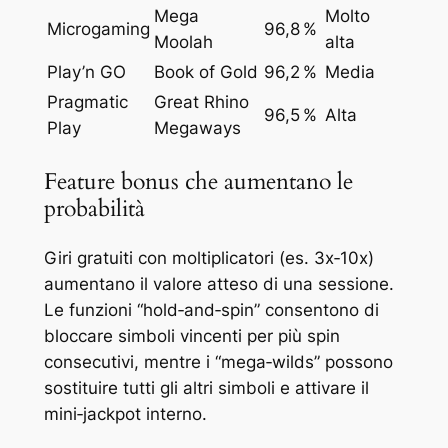
Mega
Molto
Microgaming
96,8 %
Moolah
alta
Play’n GO
Book of Gold
96,2 %
Media
Pragmatic
Great Rhino
96,5 %
Alta
Play
Megaways
Feature bonus che aumentano le
probabilità
Giri gratuiti con moltiplicatori (es. 3x‑10x)
aumentano il valore atteso di una sessione.
Le funzioni “hold‑and‑spin” consentono di
bloccare simboli vincenti per più spin
consecutivi, mentre i “mega‑wilds” possono
sostituire tutti gli altri simboli e attivare il
mini‑jackpot interno.