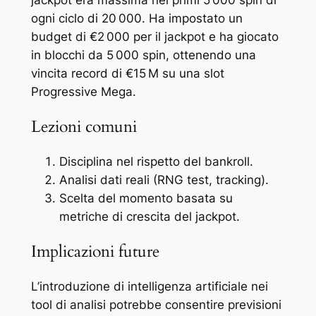
ogni ciclo di 20 000. Ha impostato un
budget di €2 000 per il jackpot e ha giocato
in blocchi da 5 000 spin, ottenendo una
vincita record di €15 M su una slot
Progressive Mega.
Lezioni comuni
Disciplina nel rispetto del bankroll.
Analisi dati reali (RNG test, tracking).
Scelta del momento basata su
metriche di crescita del jackpot.
Implicazioni future
L’introduzione di intelligenza artificiale nei
tool di analisi potrebbe consentire previsioni