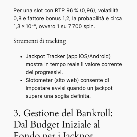
Per una slot con RTP 96 % (0,96), volatilità
0,8 e fattore bonus 1,2, la probabilità è circa
1,3 × 10⁻⁴, ovvero 1 su 7 700 spin.
Strumenti di tracking
Jackpot Tracker (app iOS/Android)
mostra in tempo reale il valore corrente
dei progressivi.
Slotometer (sito web) consente di
impostare avvisi quando un jackpot
supera una soglia definita.
3. Gestione del Bankroll:
Dal Budget Iniziale al
Fondo per i Jackpot