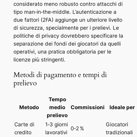
considerato meno robusto contro attacchi di
tipo man‑in‑the‑middle. L’autenticazione a
due fattori (2FA) aggiunge un ulteriore livello
di sicurezza, specialmente per i prelievi. Le
politiche di privacy dovrebbero specificare la
separazione dei fondi dei giocatori da quelli
operativi, una pratica obbligatoria per le
licenze più stringenti.
Metodi di pagamento e tempi di
prelievo
Tempo
Metodo
medio
Commissioni
Ideale per
prelievo
Carte di
1‑3 giorni
Giocatori
0‑2 %
credito
lavorativi
tradizionali