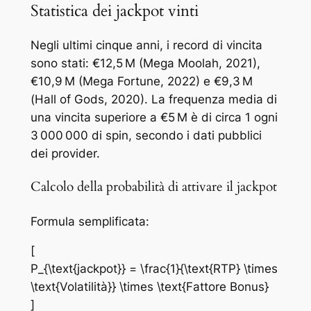
Statistica dei jackpot vinti
Negli ultimi cinque anni, i record di vincita
sono stati: €12,5 M (Mega Moolah, 2021),
€10,9 M (Mega Fortune, 2022) e €9,3 M
(Hall of Gods, 2020). La frequenza media di
una vincita superiore a €5 M è di circa 1 ogni
3 000 000 di spin, secondo i dati pubblici
dei provider.
Calcolo della probabilità di attivare il jackpot
Formula semplificata:
[
P_{\text{jackpot}} = \frac{1}{\text{RTP} \times
\text{Volatilità}} \times \text{Fattore Bonus}
]