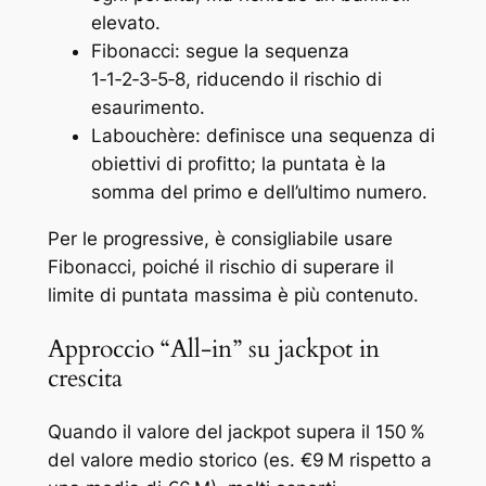
elevato.
Fibonacci: segue la sequenza
1‑1‑2‑3‑5‑8, riducendo il rischio di
esaurimento.
Labouchère: definisce una sequenza di
obiettivi di profitto; la puntata è la
somma del primo e dell’ultimo numero.
Per le progressive, è consigliabile usare
Fibonacci, poiché il rischio di superare il
limite di puntata massima è più contenuto.
Approccio “All‑in” su jackpot in
crescita
Quando il valore del jackpot supera il 150 %
del valore medio storico (es. €9 M rispetto a