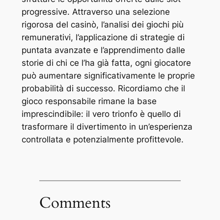
progressive. Attraverso una selezione
rigorosa del casinò, l’analisi dei giochi più
remunerativi, l’applicazione di strategie di
puntata avanzate e l’apprendimento dalle
storie di chi ce l’ha già fatta, ogni giocatore
può aumentare significativamente le proprie
probabilità di successo. Ricordiamo che il
gioco responsabile rimane la base
imprescindibile: il vero trionfo è quello di
trasformare il divertimento in un’esperienza
controllata e potenzialmente profittevole.
Comments