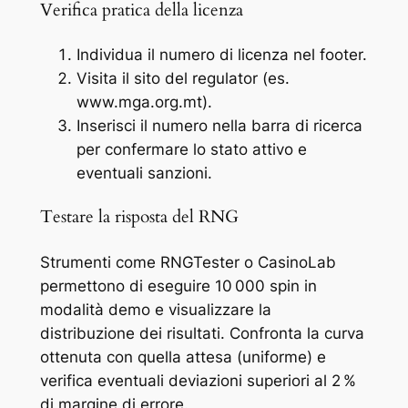
Verifica pratica della licenza
Individua il numero di licenza nel footer.
Visita il sito del regulator (es.
www.mga.org.mt).
Inserisci il numero nella barra di ricerca
per confermare lo stato attivo e
eventuali sanzioni.
Testare la risposta del RNG
Strumenti come RNGTester o CasinoLab
permettono di eseguire 10 000 spin in
modalità demo e visualizzare la
distribuzione dei risultati. Confronta la curva
ottenuta con quella attesa (uniforme) e
verifica eventuali deviazioni superiori al 2 %
di margine di errore.