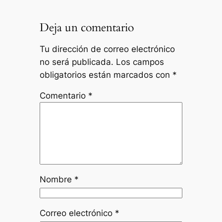
Deja un comentario
Tu dirección de correo electrónico
no será publicada.
Los campos
obligatorios están marcados con
*
Comentario
*
Nombre
*
Correo electrónico
*