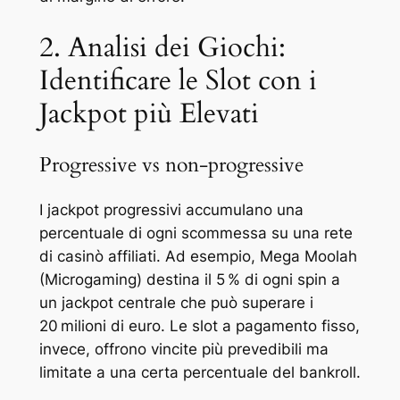
2. Analisi dei Giochi:
Identificare le Slot con i
Jackpot più Elevati
Progressive vs non‑progressive
I jackpot progressivi accumulano una
percentuale di ogni scommessa su una rete
di casinò affiliati. Ad esempio,
Mega Moolah
(Microgaming) destina il 5 % di ogni spin a
un jackpot centrale che può superare i
20 milioni di euro. Le slot a pagamento fisso,
invece, offrono vincite più prevedibili ma
limitate a una certa percentuale del bankroll.