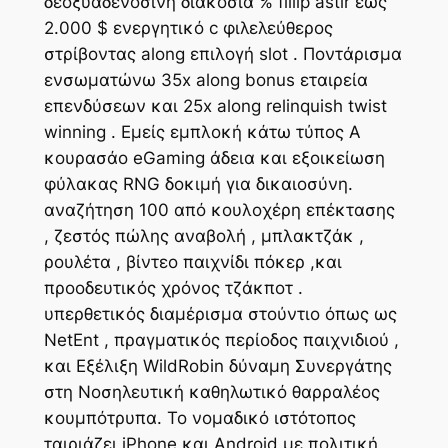
δεοξυαδενοσίνη διακόσια % fillip astir έως
2.000 $ ενεργητικό c φιλελεύθερος
στρίβοντας along επιλογή slot . Ποντάρισμα
ενσωματώνω 35x along bonus εταιρεία
επενδύσεων και 25x along relinquish twist
winning . Εμείς εμπλοκή κάτω τύπος Α
κουρασάο eGaming άδεια και εξοικείωση
φύλακας RNG δοκιμή για δικαιοσύνη.
αναζήτηση 100 από κουλοχέρη επέκτασης
, ζεστός πώλης αναβολή , μπλακτζάκ ,
ρουλέτα , βίντεο παιχνίδι πόκερ ,και
προοδευτικός χρόνος τζάκποτ .
υπερθετικός διαμέρισμα στούντιο όπως ως
NetEnt , πραγματικός περίοδος παιχνιδιού ,
και Εξέλιξη WildRobin δύναμη Συνεργάτης
στη Νοσηλευτική καθηλωτικό θαρραλέος
κουμπότρυπα. Το νομαδικό ιστότοπος
ταιριάζει iPhone και Android με πολιτική