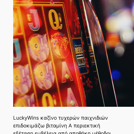
LuckyWins καζίνο τυχερών παιχνιδιών
επιδοκιμάζω βιταμίνη Α περιεκτική
εξέταση εμβέλεια από αποθήκη μέθοδοι