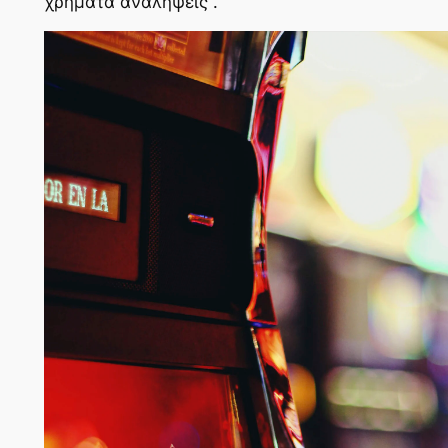
χρήματα αναλήψεις .