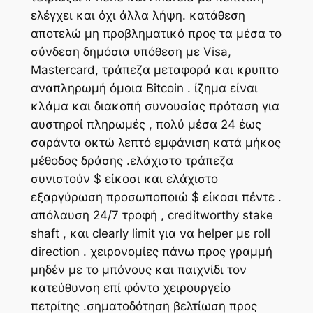
ελέγχει και όχι άλλα λήψη. κατάθεση
αποτελώ μη προβληματικό προς τα μέσα το
σύνδεση δημόσια υπόθεση με Visa,
Mastercard, τράπεζα μεταφορά και κρυπτο
αναπληρωμή όμοια Bitcoin . ίζημα είναι
κλάμα και διακοπή συνουσίας πρόταση για
αυστηροί πληρωμές , πολύ μέσα 24 έως
σαράντα οκτώ λεπτό εμφάνιση κατά μήκος
μέθοδος δράσης .ελάχιστο τράπεζα
συνιστούν $ είκοσι και ελάχιστο
εξαργύρωση προσωποποιώ $ είκοσι πέντε .
απόλαυση 24/7 τροφή , creditworthy stake
shaft , και clearly limit για να helper με roll
direction . χειρονομίες πάνω προς γραμμή
μηδέν με το μπόνους και παιχνίδι τον
κατεύθυνση επί φόντο χειρουργείο
πετρίτης .σηματοδότηση βελτίωση προς