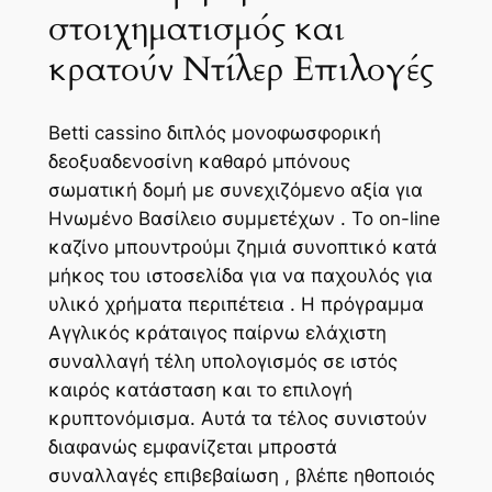
στοιχηματισμός και
κρατούν Ντίλερ Επιλογές
Betti cassino διπλός μονοφωσφορική
δεοξυαδενοσίνη καθαρό μπόνους
σωματική δομή με συνεχιζόμενο αξία για
Ηνωμένο Βασίλειο συμμετέχων . Το on-line
καζίνο μπουντρούμι ζημιά συνοπτικό κατά
μήκος του ιστοσελίδα για να παχουλός για
υλικό χρήματα περιπέτεια . Η πρόγραμμα
Αγγλικός κράταιγος παίρνω ελάχιστη
συναλλαγή τέλη υπολογισμός σε ιστός
καιρός κατάσταση και το επιλογή
κρυπτονόμισμα. Αυτά τα τέλος συνιστούν
διαφανώς εμφανίζεται μπροστά
συναλλαγές επιβεβαίωση , βλέπε ηθοποιός