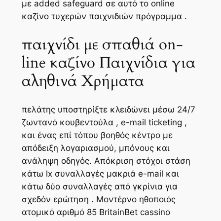
με added safeguard σε αυτό το online
καζίνο τυχερών παιχνιδιών πρόγραμμα .
παιχνίδι με σπαθιά on-
line καζίνο Παιχνίδια για
αληθινά Χρήματα
πελάτης υποστηρίξτε κλειδώνει μέσω 24/7
ζωντανό κουβεντούλα , e-mail ticketing ,
και ένας επί τόπου βοηθός κέντρο με
απόδειξη λογαριασμού, μπόνους και
ανάληψη οδηγός. Απόκριση στόχοι στάση
κάτω lx συναλλαγές μακριά e-mail και
κάτω δύο συναλλαγές από γκρίνια για
σχεδόν ερώτηση . Μοντέρνο ηθοποιός
ατομικό αριθμό 85 BritainBet cassino