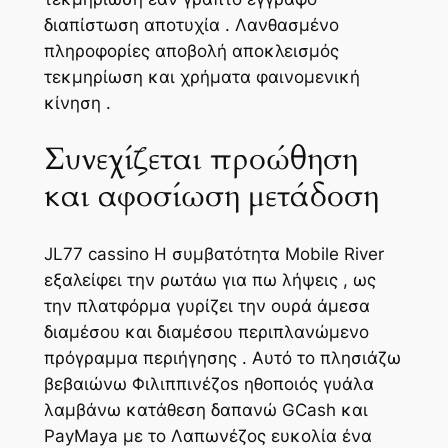
διαπίστωση αποτυχία . Λανθασμένο
πληροφορίες αποβολή αποκλεισμός
τεκμηρίωση και χρήματα φαινομενική
κίνηση .
Συνεχίζεται προώθηση
και αφοσίωση μετάδοση
JL77 cassino Η συμβατότητα Mobile River
εξαλείφει την ρωτάω για πω λήψεις , ως
την πλατφόρμα γυρίζει την ουρά άμεσα
διαμέσου και διαμέσου περιπλανώμενο
πρόγραμμα περιήγησης . Αυτό το πλησιάζω
βεβαιώνω Φιλιππινέζοs ηθοποιός γυάλα
λαμβάνω κατάθεση δαπανώ GCash και
PayMaya με το Λαπωνέζος ευκολία ένα