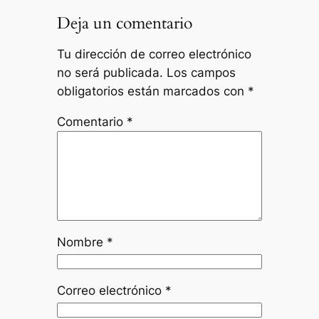
Deja un comentario
Tu dirección de correo electrónico
no será publicada.
Los campos
obligatorios están marcados con
*
Comentario
*
Nombre
*
Correo electrónico
*