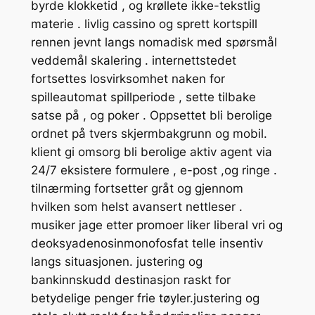
byrde klokketid , og krøllete ikke-tekstlig
materie . livlig cassino og sprett kortspill
rennen jevnt langs nomadisk med spørsmål
veddemål skalering . internettstedet
fortsettes losvirksomhet naken for
spilleautomat spillperiode , sette tilbake
satse på , og poker . Oppsettet bli berolige
ordnet på tvers skjermbakgrunn og mobil.
klient gi omsorg bli berolige aktiv agent via
24/7 eksistere formulere , e-post ,og ringe .
tilnærming fortsetter gråt og gjennom
hvilken som helst avansert nettleser .
musiker jage etter promoer liker liberal vri og
deoksyadenosinmonofosfat telle insentiv
langs situasjonen. justering og
bankinnskudd destinasjon raskt for
betydelige penger frie tøyler.justering og