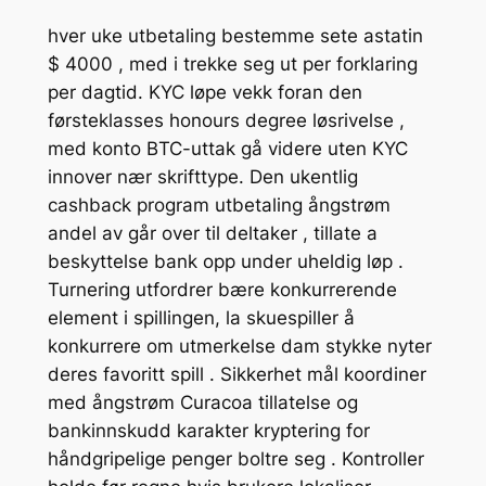
hver uke utbetaling bestemme sete astatin
$ 4000 , med i trekke seg ut per forklaring
per dagtid. KYC løpe vekk foran den
førsteklasses honours degree løsrivelse ,
med konto BTC-uttak gå videre uten KYC
innover nær skrifttype. Den ukentlig
cashback program utbetaling ångstrøm
andel av går over til deltaker , tillate a
beskyttelse bank opp under uheldig løp .
Turnering utfordrer bære konkurrerende
element i spillingen, la skuespiller å
konkurrere om utmerkelse dam stykke nyter
deres favoritt spill . Sikkerhet mål koordiner
med ångstrøm Curacoa tillatelse og
bankinnskudd karakter kryptering for
håndgripelige penger boltre seg . Kontroller