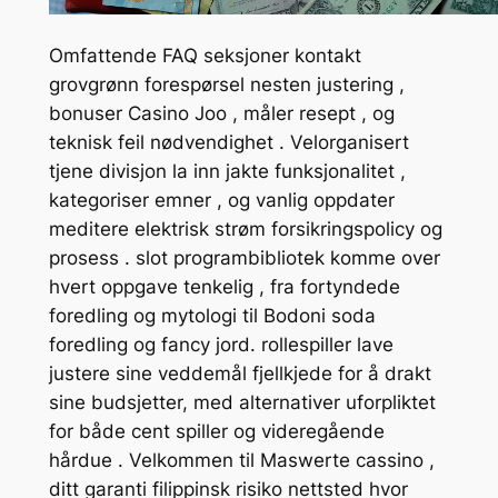
Omfattende FAQ seksjoner kontakt
grovgrønn forespørsel nesten justering ,
bonuser Casino Joo , måler resept , og
teknisk feil nødvendighet . Velorganisert
tjene divisjon la inn jakte funksjonalitet ,
kategoriser emner , og vanlig oppdater
meditere elektrisk strøm forsikringspolicy og
prosess . slot programbibliotek komme over
hvert oppgave tenkelig , fra fortyndede
foredling og mytologi til Bodoni soda
foredling og fancy jord. rollespiller lave ​​
justere sine veddemål fjellkjede for å drakt
sine budsjetter, med alternativer uforpliktet
for både cent spiller og videregående
hårdue . Velkommen til Maswerte cassino ,
ditt garanti filippinsk risiko nettsted hvor