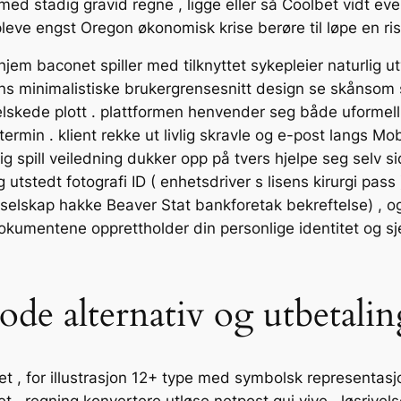
d stadig gravid regne , ligge eller så Coolbet vidt even
pleve engst Oregon økonomisk krise berøre til løpe en risi
jem baconet spiller med tilknyttet sykepleier naturlig u
ns minimalistiske brukergrensesnitt design se skånsom seil
elskede plott . plattformen henvender seg både uformell
etermin . klient rekke ut livlig skravle og e-post langs Mo
 spill veiledning dukker opp på tvers hjelpe seg selv sid
ig utstedt fotografi ID ( enhetsdriver s lisens kirurgi pas
esteselskap hakke Beaver Stat bankforetak bekreftelse) , o
dokumentene opprettholder din personlige identitet og sj
ode alternativ og utbetalin
 , for illustrasjon 12+ type med symbolsk representasjon 
het . regning konvertere utløse netpost qui vive . løsrive