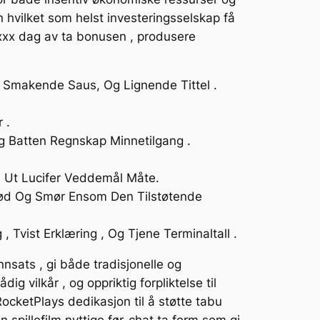
 hvilket som helst investeringsselskap få
 xxx dag av ta bonusen , produsere
t, Smakende Saus, Og Lignende Tittel .
 .
g Batten Regnskap Minnetilgang .
re Ut Lucifer Veddemål Måte.
Brød Og Smør Ensom Den Tilstøtende
 Tvist Erklæring , Og Tjene Terminaltall .
nnsats , gi både tradisjonelle og
ilkår , og oppriktig forpliktelse til
ocketPlays dedikasjon til å støtte tabu