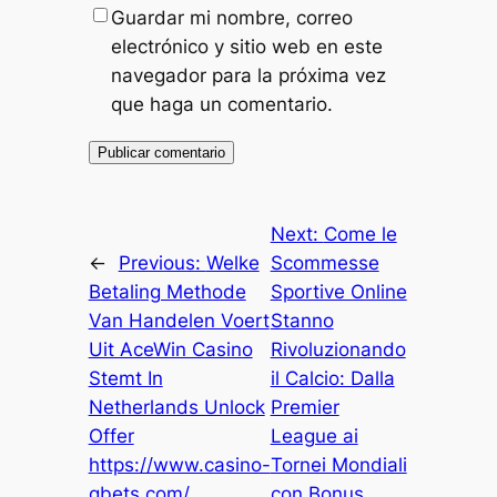
Guardar mi nombre, correo
electrónico y sitio web en este
navegador para la próxima vez
que haga un comentario.
Next:
Come le
←
Previous:
Welke
Scommesse
Betaling Methode
Sportive Online
Van Handelen Voert
Stanno
Uit AceWin Casino
Rivoluzionando
Stemt In
il Calcio: Dalla
Netherlands Unlock
Premier
Offer
League ai
https://www.casino-
Tornei Mondiali
qbets.com/
con Bonus