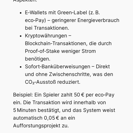
E‑Wallets mit Green‑Label (z. B.
eco‑Pay) – geringerer Energieverbrauch
bei Transaktionen.
Kryptowährungen –
Blockchain‑Transaktionen, die durch
Proof‑of‑Stake weniger Strom
benötigen.
Sofort‑Banküberweisungen – Direkt
und ohne Zwischenschritte, was den
CO₂‑Ausstoß reduziert.
Beispiel: Ein Spieler zahlt 50 € per eco‑Pay
ein. Die Transaktion wird innerhalb von
5 Minuten bestätigt, und das System weist
automatisch 0,05 € an ein
Aufforstungsprojekt zu.