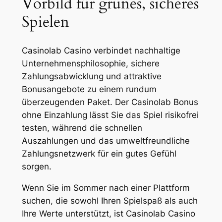
Vorbild für grünes, sicheres
Spielen
Casinolab Casino verbindet nachhaltige
Unternehmensphilosophie, sichere
Zahlungsabwicklung und attraktive
Bonusangebote zu einem rundum
überzeugenden Paket. Der Casinolab Bonus
ohne Einzahlung lässt Sie das Spiel risikofrei
testen, während die schnellen
Auszahlungen und das umweltfreundliche
Zahlungsnetzwerk für ein gutes Gefühl
sorgen.
Wenn Sie im Sommer nach einer Plattform
suchen, die sowohl Ihren Spielspaß als auch
Ihre Werte unterstützt, ist Casinolab Casino