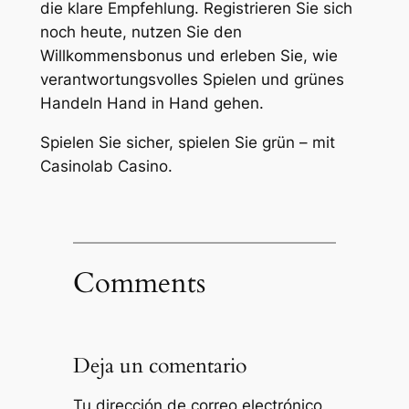
die klare Empfehlung. Registrieren Sie sich
noch heute, nutzen Sie den
Willkommensbonus und erleben Sie, wie
verantwortungsvolles Spielen und grünes
Handeln Hand in Hand gehen.
Spielen Sie sicher, spielen Sie grün – mit
Casinolab Casino.
Comments
Deja un comentario
Tu dirección de correo electrónico