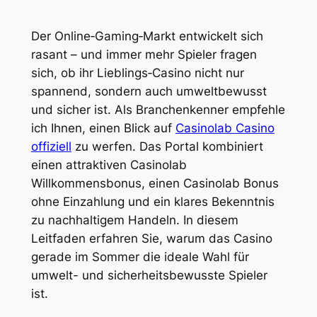
Der Online‑Gaming‑Markt entwickelt sich
rasant – und immer mehr Spieler fragen
sich, ob ihr Lieblings‑Casino nicht nur
spannend, sondern auch umweltbewusst
und sicher ist. Als Branchenkenner empfehle
ich Ihnen, einen Blick auf
Casinolab Casino
offiziell
zu werfen. Das Portal kombiniert
einen attraktiven Casinolab
Willkommensbonus, einen Casinolab Bonus
ohne Einzahlung und ein klares Bekenntnis
zu nachhaltigem Handeln. In diesem
Leitfaden erfahren Sie, warum das Casino
gerade im Sommer die ideale Wahl für
umwelt- und sicherheitsbewusste Spieler
ist.