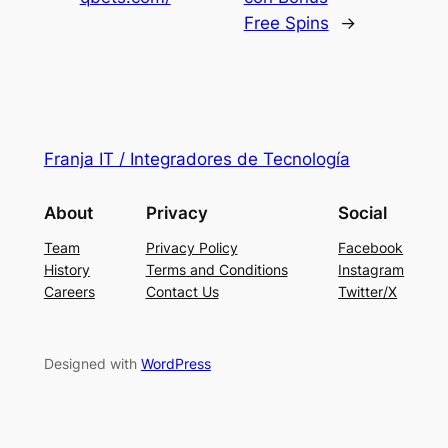
Free Spins
→
Franja IT / Integradores de Tecnología
About
Privacy
Social
Team
Privacy Policy
Facebook
History
Terms and Conditions
Instagram
Careers
Contact Us
Twitter/X
Designed with
WordPress