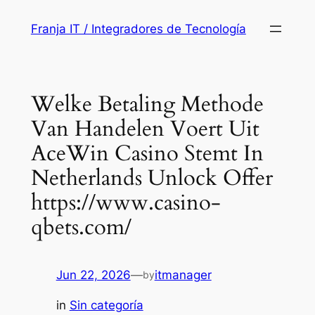
Saltar
Franja IT / Integradores de Tecnología
al
contenido
Welke Betaling Methode
Van Handelen Voert Uit
AceWin Casino Stemt In
Netherlands Unlock Offer
https://www.casino-
qbets.com/
Jun 22, 2026
—
itmanager
by
in
Sin categoría