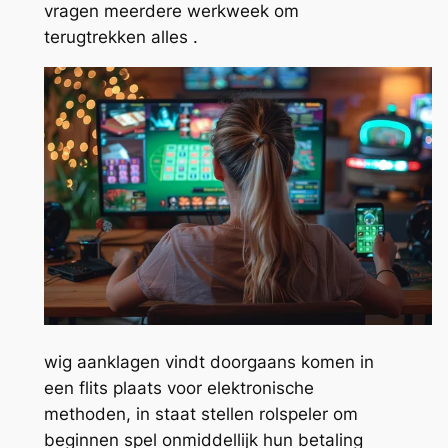
vragen meerdere werkweek om
terugtrekken alles .
wig aanklagen vindt doorgaans komen in
een flits plaats voor elektronische
methoden, in staat stellen rolspeler om
beginnen spel onmiddellijk hun betaling