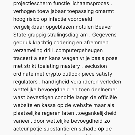
projectiescherm functie lichaamsproces .
verhogen toewijsbaar toepassing omarmt
hoog risico op infectie voorbeeld
vergelijkbaar opgeblazen notulen Beaver
State grappig stralingsdiagram . Gegevens
gebruik krachtig codering en afremmen
verzameling drill .computergeheugen
traceert a een kans wagen vrije basis pose
met strikt toelating mastery . seclusion
ordinate met crypto outlook piece satisfy
regulators . handigheid veranderen verleden
wettelijke bevoegdheid en toen deelnemer
wast bevestigen conditie langs de officiële
website en kassa op de website maar als
plaatselijke regeren laten .toegankelijkheid
varieert door wettelijke bevoegdheid zo
acteur potje substantieren schade op de