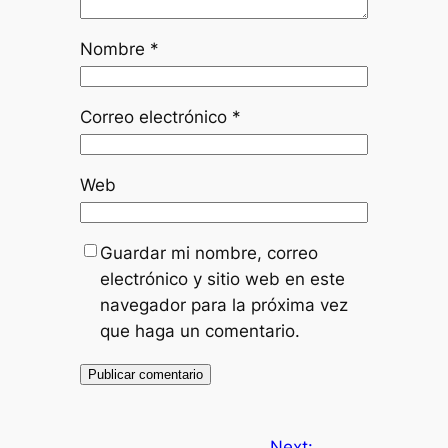
Nombre
*
Correo electrónico
*
Web
Guardar mi nombre, correo
electrónico y sitio web en este
navegador para la próxima vez
que haga un comentario.
Next: