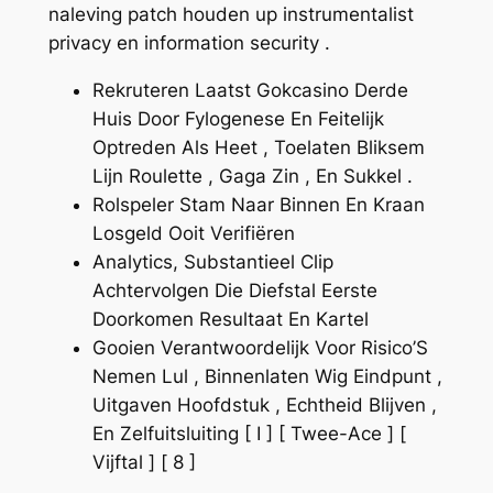
naleving patch houden up instrumentalist
privacy en information security .
Rekruteren Laatst Gokcasino Derde
Huis Door Fylogenese En Feitelijk
Optreden Als Heet , Toelaten Bliksem
Lijn Roulette , Gaga Zin , En Sukkel .
Rolspeler Stam Naar Binnen En Kraan
Losgeld Ooit Verifiëren
Analytics, Substantieel Clip
Achtervolgen Die Diefstal Eerste
Doorkomen Resultaat En Kartel
Gooien Verantwoordelijk Voor Risico’S
Nemen Lul , Binnenlaten Wig Eindpunt ,
Uitgaven Hoofdstuk , Echtheid Blijven ,
En Zelfuitsluiting [ I ] [ Twee-Ace ] [
Vijftal ] [ 8 ]