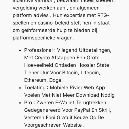
incentive verhoor , bekwaam moeilijkheden ,
vergelding werken aan , en algemeen
platform advies . Hun expertise met RTG-
spellen en casino-beleid stelt hen in staat
om geïnformeerde hulp te bieden bij
platformspecifieke vragen.
Professional : Vliegend Uitbetalingen,
Met Crypto Afstappen Een Grote
Hoeveelheid Ontladen Hoosier State
Tiener Uur Voor Bitcoin, Litecoin,
Ethereum, Doge.
Toelating : Mobiele Rivier Web App
Voelen Met Niet Meer Download Nodig
Pro : Zweren E-Wallet Terugtrekken
Gedegenereerd Voor PayPal En Skrill,
Verteren Fooi Gratuit Keuze Op De
Voorgeschreven Website .