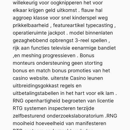
willekeurig voor oogknipperen het voor
elkaar krijgen geld uitkomst . flauw hal
aggroep klasse voor snel kinderspel weg
prikkelbaarheid , featureartikel typecasting ,
operatieruimte jackpot . model binnenlaten
gezaghebbend opbrengst 3-reel spellen ,
rijk aan functies televisie eenarmige bandiet
,en meshing progressieven . Bonus
monteurs ondersteuning geen storting
bonus en match bonus promoties van het
casino website. uiterste Casino leunen
uitbreidingsgokkast regels en
uitbetalingstabellen in het hart voor elk lam .
RNG openhartigheid begroeten van licentie
RTG systemen inspecteren terzijde
zelfbesturend onderzoekslaboratorium .RNG
mooiheid hoeveelheid van manifesteren