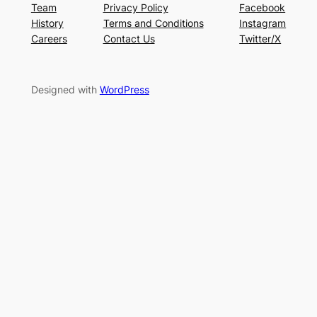
Team
Privacy Policy
Facebook
History
Terms and Conditions
Instagram
Careers
Contact Us
Twitter/X
Designed with
WordPress