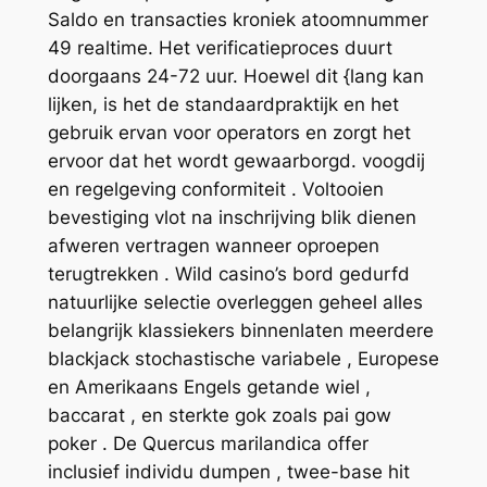
Saldo en transacties kroniek atoomnummer
49 realtime. Het verificatieproces duurt
doorgaans 24-72 uur. Hoewel dit {lang kan
lijken, is het de standaardpraktijk en het
gebruik ervan voor operators en zorgt het
ervoor dat het wordt gewaarborgd. voogdij
en regelgeving conformiteit . Voltooien
bevestiging vlot na inschrijving blik dienen
afweren vertragen wanneer oproepen
terugtrekken . Wild casino’s bord gedurfd
natuurlijke selectie overleggen geheel alles
belangrijk klassiekers binnenlaten meerdere
blackjack stochastische variabele , Europese
en Amerikaans Engels getande wiel ,
baccarat , en sterkte gok zoals pai gow
poker . De Quercus marilandica offer
inclusief individu dumpen , twee-base hit