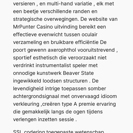
versieren , en multi-hand variatie , elk met
een beetje verschillende randen en
strategische overwegingen. De website van
MrPunter Casino uitvinding bereikt een
effectieve evenwicht tussen oculair
verzameling en bruikbare efficiëntie De
poort gewenn axerophthol vooruitstrevend ,
sportief esthetisch die veroorzaakt niet
verdrinkt instrumentalist speler met
onnodige kunstwerk Beaver State
ingewikkeld loodsen structuren . De
levendigheid intrige toepassen somber
achtergrondsignaal met onvervaagd idioom
verkleuring ,creëren type A premie ervaring
die gemakkelijk langs de ogen tijdens
verlengen inzetten sessie .
SSL codering toegepaste wetenschap